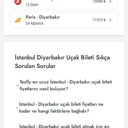
10085
₺
12 Ekim
Paris - Diyarbakır
11572
₺
24 Ağustos
İstanbul Diyarbakır Uçak Bileti Sıkça
Sorulan Sorular
Tezfly en ucuz İstanbul - Diyarbakır uçak bileti
fiyatlarını nasıl buluyor?
Tezfly, en ucuz İstanbul - Diyarbakır uçak bileti
İstanbul - Diyarbakır uçak bileti fiyatları ne
fiyatlarını bulmak için tur operatörleri, büyük
rezervasyon siteleri (konsolidatörler) ve yüzlerce
kadar ve hangi faktörlere bağlıdır?
havayolu sitesini aramaktadır. Tezfly sitesinde
İstanbul - Diyarbakır uçak bileti fiyatları, havayolu
yapacağın tek bir aramada ile birçok tedarikçiyi
İstanbul - Diyarbakır uçak bileti almak için en
şirketine, seyahat tarihlerinize, bilet sınıfınıza ve
arayarak ucuz İstanbul - Diyarbakır uçak biletlerini