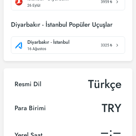
3959
₺
26 Eylül
Diyarbakır - İstanbul Popüler Uçuşlar
Diyarbakır - İstanbul
3325
₺
16 Ağustos
Türkçe
Resmi Dil
TRY
Para Birimi
–:–
Yerel Saat