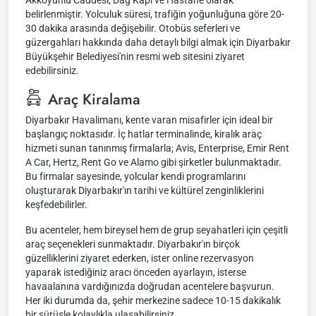
Akkoyunlu Caddesi, Dağ Kapı ve Hastane olarak
belirlenmiştir. Yolculuk süresi, trafiğin yoğunluğuna göre 20-
30 dakika arasında değişebilir. Otobüs seferleri ve
güzergahları hakkında daha detaylı bilgi almak için Diyarbakır
Büyükşehir Belediyesi'nin resmi web sitesini ziyaret
edebilirsiniz.
Araç Kiralama
Diyarbakır Havalimanı, kente varan misafirler için ideal bir
başlangıç noktasıdır. İç hatlar terminalinde, kiralık araç
hizmeti sunan tanınmış firmalarla; Avis, Enterprise, Emir Rent
A Car, Hertz, Rent Go ve Alamo gibi şirketler bulunmaktadır.
Bu firmalar sayesinde, yolcular kendi programlarını
oluşturarak Diyarbakır'ın tarihi ve kültürel zenginliklerini
keşfedebilirler.
Bu acenteler, hem bireysel hem de grup seyahatleri için çeşitli
araç seçenekleri sunmaktadır. Diyarbakır'ın birçok
güzelliklerini ziyaret ederken, ister online rezervasyon
yaparak istediğiniz aracı önceden ayarlayın, isterse
havaalanına vardığınızda doğrudan acentelere başvurun.
Her iki durumda da, şehir merkezine sadece 10-15 dakikalık
bir sürüşle kolaylıkla ulaşabilirsiniz.