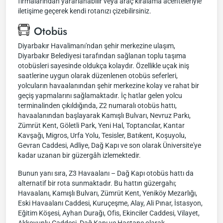
firmalarından yararlanabilir veya araç kiralama acenteleriyle
iletişime geçerek kendi rotanızı çizebilirsiniz.
Otobüs
Diyarbakır Havalimanı'ndan şehir merkezine ulaşım,
Diyarbakır Belediyesi tarafından sağlanan toplu taşıma
otobüsleri sayesinde oldukça kolaydır. Özellikle uçak iniş
saatlerine uygun olarak düzenlenen otobüs seferleri,
yolcuların havaalanından şehir merkezine kolay ve rahat bir
geçiş yapmalarını sağlamaktadır. İç hatlar gelen yolcu
terminalinden çıkıldığında, Z2 numaralı otobüs hattı,
havaalanından başlayarak Kamışlı Bulvarı, Nevruz Parkı,
Zümrüt Kent, Göletli Park, Yeni Hal, Toptancılar, Kantar
Kavşağı, Migros, Urfa Yolu, Tesisler, Batıkent, Koşuyolu,
Gevran Caddesi, Adliye, Dağ Kapı ve son olarak Üniversite'ye
kadar uzanan bir güzergâh izlemektedir.
Bunun yanı sıra, Z3 Havaalanı – Dağ Kapı otobüs hattı da
alternatif bir rota sunmaktadır. Bu hattın güzergahı;
Havaalanı, Kamışlı Bulvarı, Zümrüt Kent, Yeniköy Mezarlığı,
Eski Havaalanı Caddesi, Kuruçeşme, Alay, Ali Pınar, İstasyon,
Eğitim Köşesi, Ayhan Durağı, Ofis, Ekinciler Caddesi, Vilayet,