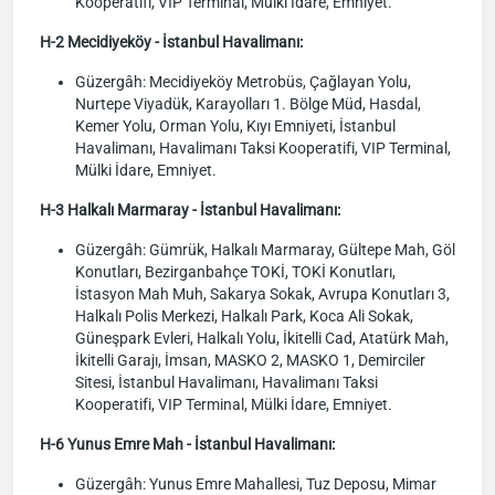
Kooperatifi, VIP Terminal, Mülki İdare, Emniyet.
H-2 Mecidiyeköy - İstanbul Havalimanı:
Güzergâh: Mecidiyeköy Metrobüs, Çağlayan Yolu,
Nurtepe Viyadük, Karayolları 1. Bölge Müd, Hasdal,
Kemer Yolu, Orman Yolu, Kıyı Emniyeti, İstanbul
Havalimanı, Havalimanı Taksi Kooperatifi, VIP Terminal,
Mülki İdare, Emniyet.
H-3 Halkalı Marmaray - İstanbul Havalimanı:
Güzergâh: Gümrük, Halkalı Marmaray, Gültepe Mah, Göl
Konutları, Bezirganbahçe TOKİ, TOKİ Konutları,
İstasyon Mah Muh, Sakarya Sokak, Avrupa Konutları 3,
Halkalı Polis Merkezi, Halkalı Park, Koca Ali Sokak,
Güneşpark Evleri, Halkalı Yolu, İkitelli Cad, Atatürk Mah,
İkitelli Garajı, İmsan, MASKO 2, MASKO 1, Demirciler
Sitesi, İstanbul Havalimanı, Havalimanı Taksi
Kooperatifi, VIP Terminal, Mülki İdare, Emniyet.
H-6 Yunus Emre Mah - İstanbul Havalimanı:
Güzergâh: Yunus Emre Mahallesi, Tuz Deposu, Mimar