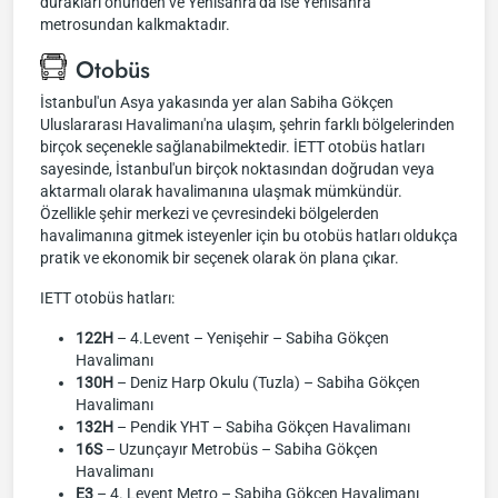
durakları önünden ve Yenisahra'da ise Yenisahra
metrosundan kalkmaktadır.
Otobüs
İstanbul'un Asya yakasında yer alan Sabiha Gökçen
Uluslararası Havalimanı'na ulaşım, şehrin farklı bölgelerinden
birçok seçenekle sağlanabilmektedir. İETT otobüs hatları
sayesinde, İstanbul'un birçok noktasından doğrudan veya
aktarmalı olarak havalimanına ulaşmak mümkündür.
Özellikle şehir merkezi ve çevresindeki bölgelerden
havalimanına gitmek isteyenler için bu otobüs hatları oldukça
pratik ve ekonomik bir seçenek olarak ön plana çıkar.
IETT otobüs hatları:
122H
– 4.Levent – Yenişehir – Sabiha Gökçen
Havalimanı
130H
– Deniz Harp Okulu (Tuzla) – Sabiha Gökçen
Havalimanı
132H
– Pendik YHT – Sabiha Gökçen Havalimanı
16S
– Uzunçayır Metrobüs – Sabiha Gökçen
Havalimanı
E3
– 4. Levent Metro – Sabiha Gökçen Havalimanı