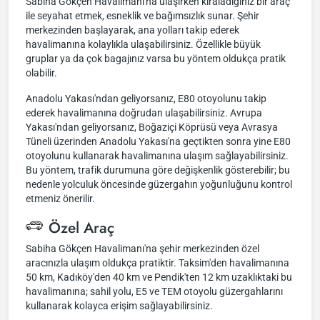
Sabiha Gökçen Havalimanı'na ulaşırken kiraladığınız bir araç
ile seyahat etmek, esneklik ve bağımsızlık sunar. Şehir
merkezinden başlayarak, ana yolları takip ederek
havalimanına kolaylıkla ulaşabilirsiniz. Özellikle büyük
gruplar ya da çok bagajınız varsa bu yöntem oldukça pratik
olabilir.
Anadolu Yakası'ndan geliyorsanız, E80 otoyolunu takip
ederek havalimanına doğrudan ulaşabilirsiniz. Avrupa
Yakası'ndan geliyorsanız, Boğaziçi Köprüsü veya Avrasya
Tüneli üzerinden Anadolu Yakası'na geçtikten sonra yine E80
otoyolunu kullanarak havalimanına ulaşım sağlayabilirsiniz.
Bu yöntem, trafik durumuna göre değişkenlik gösterebilir; bu
nedenle yolculuk öncesinde güzergahın yoğunluğunu kontrol
etmeniz önerilir.
Özel Araç
Sabiha Gökçen Havalimanı'na şehir merkezinden özel
aracınızla ulaşım oldukça pratiktir. Taksim'den havalimanına
50 km, Kadıköy'den 40 km ve Pendik'ten 12 km uzaklıktaki bu
havalimanına; sahil yolu, E5 ve TEM otoyolu güzergahlarını
kullanarak kolayca erişim sağlayabilirsiniz.