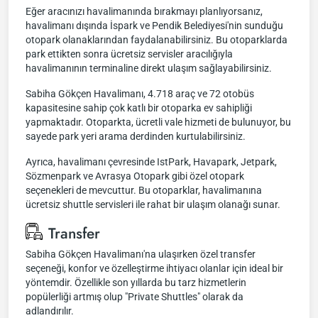
Eğer aracınızı havalimanında bırakmayı planlıyorsanız,
havalimanı dışında İspark ve Pendik Belediyesi'nin sunduğu
otopark olanaklarından faydalanabilirsiniz. Bu otoparklarda
park ettikten sonra ücretsiz servisler aracılığıyla
havalimanının terminaline direkt ulaşım sağlayabilirsiniz.
Sabiha Gökçen Havalimanı, 4.718 araç ve 72 otobüs
kapasitesine sahip çok katlı bir otoparka ev sahipliği
yapmaktadır. Otoparkta, ücretli vale hizmeti de bulunuyor, bu
sayede park yeri arama derdinden kurtulabilirsiniz.
Ayrıca, havalimanı çevresinde IstPark, Havapark, Jetpark,
Sözmenpark ve Avrasya Otopark gibi özel otopark
seçenekleri de mevcuttur. Bu otoparklar, havalimanına
ücretsiz shuttle servisleri ile rahat bir ulaşım olanağı sunar.
Transfer
Sabiha Gökçen Havalimanı'na ulaşırken özel transfer
seçeneği, konfor ve özelleştirme ihtiyacı olanlar için ideal bir
yöntemdir. Özellikle son yıllarda bu tarz hizmetlerin
popülerliği artmış olup "Private Shuttles" olarak da
adlandırılır.