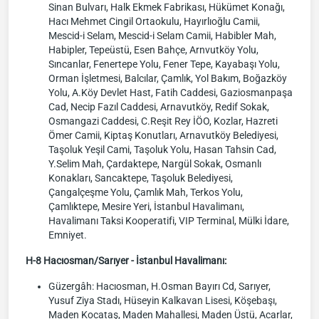
Sinan Bulvarı, Halk Ekmek Fabrikası, Hükümet Konağı,
Hacı Mehmet Cingil Ortaokulu, Hayırlıoğlu Camii,
Mescid-i Selam, Mescid-i Selam Camii, Habibler Mah,
Habipler, Tepeüstü, Esen Bahçe, Arnvutköy Yolu,
Sıncanlar, Fenertepe Yolu, Fener Tepe, Kayabaşı Yolu,
Orman İşletmesi, Balcılar, Çamlık, Yol Bakım, Boğazköy
Yolu, A.Köy Devlet Hast, Fatih Caddesi, Gaziosmanpaşa
Cad, Necip Fazıl Caddesi, Arnavutköy, Redif Sokak,
Osmangazi Caddesi, C.Reşit Rey İÖO, Kozlar, Hazreti
Ömer Camii, Kiptaş Konutları, Arnavutköy Belediyesi,
Taşoluk Yeşil Cami, Taşoluk Yolu, Hasan Tahsin Cad,
Y.Selim Mah, Çardaktepe, Nargül Sokak, Osmanlı
Konakları, Sancaktepe, Taşoluk Belediyesi,
Çangalçeşme Yolu, Çamlık Mah, Terkos Yolu,
Çamlıktepe, Mesire Yeri, İstanbul Havalimanı,
Havalimanı Taksi Kooperatifi, VIP Terminal, Mülki İdare,
Emniyet.
H-8 Hacıosman/Sarıyer - İstanbul Havalimanı:
Güzergâh: Hacıosman, H.Osman Bayırı Cd, Sarıyer,
Yusuf Ziya Stadı, Hüseyin Kalkavan Lisesi, Köşebaşı,
Maden Kocataş, Maden Mahallesi, Maden Üstü, Acarlar,