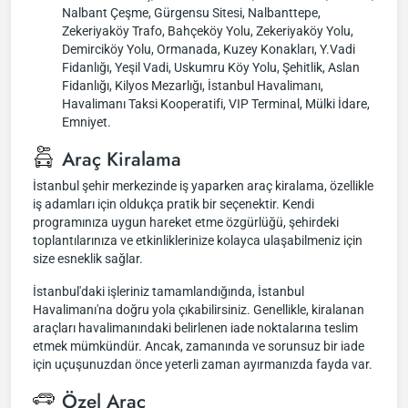
Nalbant Çeşme, Gürgensu Sitesi, Nalbanttepe,
Zekeriyaköy Trafo, Bahçeköy Yolu, Zekeriyaköy Yolu,
Demirciköy Yolu, Ormanada, Kuzey Konakları, Y.Vadi
Fidanlığı, Yeşil Vadi, Uskumru Köy Yolu, Şehitlik, Aslan
Fidanlığı, Kilyos Mezarlığı, İstanbul Havalimanı,
Havalimanı Taksi Kooperatifi, VIP Terminal, Mülki İdare,
Emniyet.
Araç Kiralama
İstanbul şehir merkezinde iş yaparken araç kiralama, özellikle
iş adamları için oldukça pratik bir seçenektir. Kendi
programınıza uygun hareket etme özgürlüğü, şehirdeki
toplantılarınıza ve etkinliklerinize kolayca ulaşabilmeniz için
size esneklik sağlar.
İstanbul'daki işleriniz tamamlandığında, İstanbul
Havalimanı'na doğru yola çıkabilirsiniz. Genellikle, kiralanan
araçları havalimanındaki belirlenen iade noktalarına teslim
etmek mümkündür. Ancak, zamanında ve sorunsuz bir iade
için uçuşunuzdan önce yeterli zaman ayırmanızda fayda var.
Özel Araç