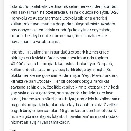
İstanbul'un kalabalık ve dinamik şehir merkezinden İstanbul
Yeni Havalimanı'na özel araçla ulaşım oldukça kolaydır. D-20
Karayolu ve Kuzey Marmara Otoyolu gibi ana arterleri
kullanarak havalimanına doğrudan ulaşabilirsiniz. Modern
navigasyon sistemlerinin sunduğu kolaylıklar sayesinde,
rotanızı belirleyip trafik durumuna göre en hızlı şekilde
havalimanına varabilirsiniz.
İstanbul Havalimanı'nın sunduğu otopark hizmetleri de
oldukça etkileyicidir. Bu devasa havalimanında toplam
40.000 araçlık bir otopark kapasitesi bulunuyor. Otopark,
kullanıcı dostu tasarımıyla beş farklı bloğa ayrılmıştır. Bu
bloklar renklerine göre isimlendirilmiştir: Yeşil, Mavi, Turkuaz,
Kırmızı ve Sarı Otopark. Her bir otopark bloğu, farklı kat
sayısına sahip olup, özellikle yeşil ve kırmızı otoparklar 7 katlı
yapısıyla dikkat çekerken, sarı otopark 3 katlıdır. İster kısa
süreli, isterse uzun süreli park ihtiyaçlarınız için havalimanının
bu geniş otopark imkanlarından faydalanabilirsiniz. Özellikle
engelli bireyler için sunulan 15 güne kadar ücretsiz otopark
hizmeti gibi avantajlar, İstanbul Havalimanı'nın misafir odaklı
hizmet anlayışını yansıtmaktadır.