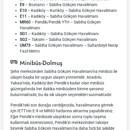
E9
– Bostancı – Sabiha Gökçen Havalimanı
E10
– Kadıköy – Kurtköy – Sabiha Gökçen Havalimanı
E11
– Kadıköy – Sabiha Gökçen Havalimanı
MR60
– Pendik/Pendik YTH – Sabiha Gökçen
Havalimanı
SG1
– Kadıköy – Sabiha Gökçen Havalimanı
SG2
– Taksim – Sabiha Gökçen Havalimanı
UM73
– Sabiha Gökçen Havalimanı – Sultanbeyli Necip
Fazıl Metro
Minibüs-Dolmuş
Şehir merkezinden Sabiha Gökçen Havalimanı'na minibüs ile
ulaşım başka bir uygun ulaşım yöntemidir. Anadolu
Yakası'nda, Kadıköy'den Pendik'e kadar olan minibüs
güzergahında her dakika minibüslere binme şansınız
bulunmaktadır, bu da sık ulaşım seçenekleri sunmaktadır.
Pendik'teki son durağa vardığınızda, havalimanına gitmek
için İETT'nin E-9 ve MR60 hatlarına aktarma yapabilirsiniz.
Eğer Pendik'e minibüsle ulaştıktan sonra toplu taşıma
kullanmak istemezseniz, Pendik'in merkezinden taksiye
binerek Sabiha Gökçen Havalimanı'na daha hızlı bir şekilde