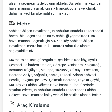
ulaşma seçeneğiniz de bulunmaktadır. Bu, şehir merkezinden
havalimanına ulaşmak için etkili, ancak potansiyel olarak
daha maliyetli bir alternatif sunmaktadır.
Metro
Sabiha Gökçen Havalimanı, İstanbul'un Anadolu Yakası'ndaki
önemli bir ulaşım noktasına ev sahipliği yapmaktadır. Bu
havalimanına ulaşmak için M4 Kadıköy-Sabiha Gökçen
Havalimanı metro hattını kullanarak rahatlıkla ulaşım
sağlayabilirsiniz.
M4 metro hattının güzergahı şu şekildedir: Kadıköy, Ayrılık
Çeşmesi, Acıbadem, Ünalan, Göztepe, Yenisahra, Kozyatağı,
Bostancı, Küçükyalı, Maltepe, Huzurevi, Gülsuyu, Esenkent,
Hastane-Adliye, Soğanlık, Kartal, Yakacık-Adnan Kahveci,
Pendik, Tavşantepe, Fevzi Çakmak-Hastane, Yayalar-Şeyhli,
Kurtköy ve Sabiha Gökçen Havalimanı. Bu hat üzerinde
seyahat ederek, İstanbul'un Anadolu Yakası'ndan Sabiha
Gökçen Havalimanı'na kolay ve hızlı bir şekilde ulaşabilirsiniz.
Araç Kiralama