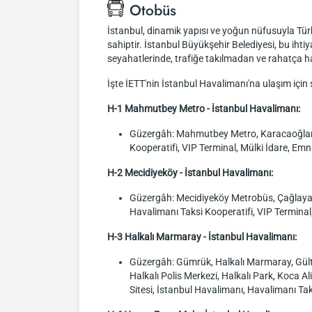
Otobüs
İstanbul, dinamik yapısı ve yoğun nüfusuyla Tür
sahiptir. İstanbul Büyükşehir Belediyesi, bu iht
seyahatlerinde, trafiğe takılmadan ve rahatça ha
İşte İETT'nin İstanbul Havalimanı'na ulaşım için
H-1 Mahmutbey Metro - İstanbul Havalimanı:
Güzergâh: Mahmutbey Metro, Karacaoğlan İÖ
Kooperatifi, VIP Terminal, Mülki İdare, Emn
H-2 Mecidiyeköy - İstanbul Havalimanı:
Güzergâh: Mecidiyeköy Metrobüs, Çağlayan 
Havalimanı Taksi Kooperatifi, VIP Terminal,
H-3 Halkalı Marmaray - İstanbul Havalimanı:
Güzergâh: Gümrük, Halkalı Marmaray, Gült
Halkalı Polis Merkezi, Halkalı Park, Koca Al
Sitesi, İstanbul Havalimanı, Havalimanı Tak