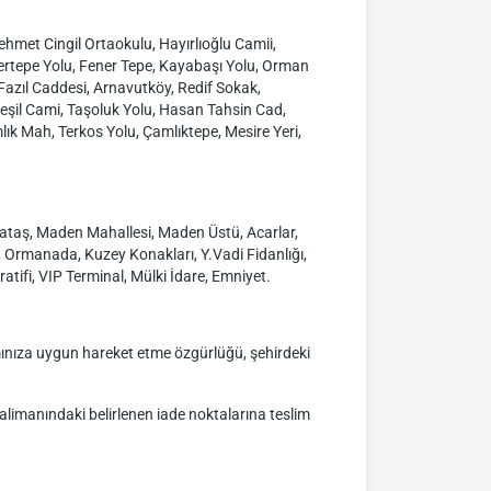
met Cingil Ortaokulu, Hayırlıoğlu Camii,
nertepe Yolu, Fener Tepe, Kayabaşı Yolu, Orman
Fazıl Caddesi, Arnavutköy, Redif Sokak,
eşil Cami, Taşoluk Yolu, Hasan Tahsin Cad,
k Mah, Terkos Yolu, Çamlıktepe, Mesire Yeri,
ataş, Maden Mahallesi, Maden Üstü, Acarlar,
 Ormanada, Kuzey Konakları, Y.Vadi Fidanlığı,
atifi, VIP Terminal, Mülki İdare, Emniyet.
amınıza uygun hareket etme özgürlüğü, şehirdeki
valimanındaki belirlenen iade noktalarına teslim