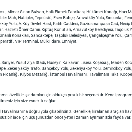
u, Mimar Sinan Bulvarı, Halk Ekmek Fabrikası, Hükümet Konağı, Hacı Meh
ibler Mah, Habipler, Tepeüstü, Esen Bahçe, Arnvutköy Yolu, Sıncanlar, Fe
ğazköy Yolu, A.Köy Devlet Hast, Fatih Caddesi, Gaziosmanpaşa Cad, Necip 
, Hazreti Ömer Camii, Kiptaş Konutları, Arnavutköy Belediyesi, Taşoluk Y
manlı Konakları, Sancaktepe, Taşoluk Belediyesi, Çangalçeşme Yolu, Çamlı
eratifi, VIP Terminal, Mülki İdare, Emniyet.
arıyer, Yusuf Ziya Stadı, Hüseyin Kalkavan Lisesi, Köşebaşı, Maden Koc
pe, Zekeriyaköy Trafo, Bahçeköy Yolu, Zekeriyaköy Yolu, Demirciköy Yolu,
n Fidanlığı, Kilyos Mezarlığı, İstanbul Havalimanı, Havalimanı Taksi Kooper
ama, özellikle iş adamları için oldukça pratik bir seçenektir. Kendi progr
ilmeniz için size esneklik sağlar.
 Havalimanı'na doğru yola çıkabilirsiniz. Genellikle, kiralanan araçları ha
z bir iade için uçuşunuzdan önce yeterli zaman ayırmanızda fayda var.