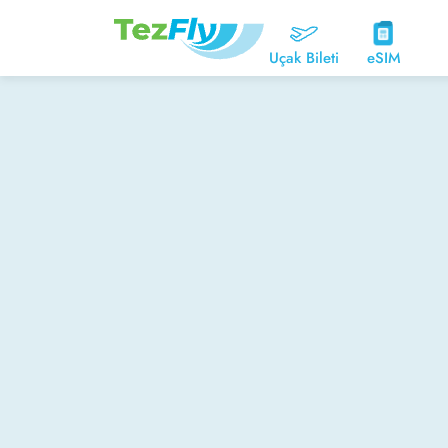
Uçak Bileti
eSIM