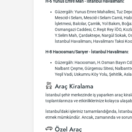
H-6 Yunus Emre Mah - İstanbul Havalimanı:
Güzergâh: Yunus Emre Mahallesi, Tuz Depos
Mescid-i Selam, Mescid-i Selam Camii, Hab
İşletmesi, Balcılar, Çamlık, Yol Bakım, Bo
Osmangazi Caddesi, C.Reşit Rey İÖO, Kozlar
Y.Selim Mah, Çardaktepe, Nargül Sokak, Os
İstanbul Havalimanı, Havalimanı Taksi Koop
H-8 Hacıosman/Sarıyer - İstanbul Havalimanı:
Güzergâh: Hacıosman, H.Osman Bayırı Cd, S
Nalbant Çeşme, Gürgensu Sitesi, Nalbantte
Yeşil Vadi, Uskumru Köy Yolu, Şehitlik, Asla
Araç Kiralama
İstanbul şehir merkezinde iş yaparken araç kiral
toplantılarınıza ve etkinliklerinize kolayca ulaşab
İstanbul'daki işleriniz tamamlandığında, İstanbul
etmek mümkündür. Ancak, zamanında ve sorunsu
Özel Araç