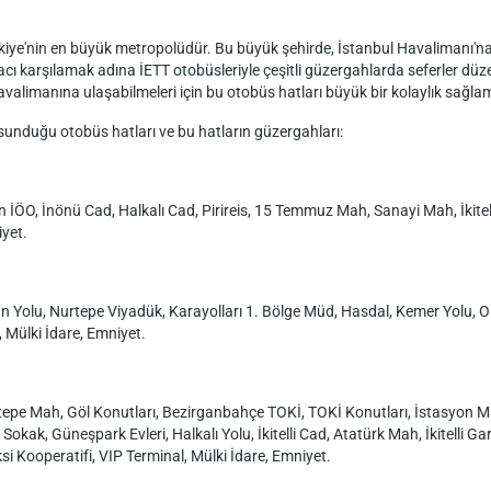
kiye'nin en büyük metropolüdür. Bu büyük şehirde, İstanbul Havalimanı'na
iyacı karşılamak adına İETT otobüsleriyle çeşitli güzergahlarda seferler dü
valimanına ulaşabilmeleri için bu otobüs hatları büyük bir kolaylık sağla
 sunduğu otobüs hatları ve bu hatların güzergahları:
O, İnönü Cad, Halkalı Cad, Pirireis, 15 Temmuz Mah, Sanayi Mah, İkitell
iyet.
Yolu, Nurtepe Viyadük, Karayolları 1. Bölge Müd, Hasdal, Kemer Yolu, Or
 Mülki İdare, Emniyet.
epe Mah, Göl Konutları, Bezirganbahçe TOKİ, TOKİ Konutları, İstasyon M
i Sokak, Güneşpark Evleri, Halkalı Yolu, İkitelli Cad, Atatürk Mah, İkitelli
si Kooperatifi, VIP Terminal, Mülki İdare, Emniyet.