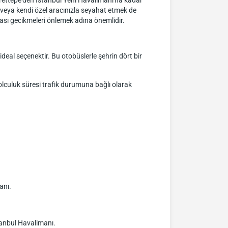
ayrettepe'den İstanbul Yeni Havalimanı'na kadar
 veya kendi özel aracınızla seyahat etmek de
lası gecikmeleri önlemek adına önemlidir.
eal seçenektir. Bu otobüslerle şehrin dört bir
lculuk süresi trafik durumuna bağlı olarak
anı.
nbul Havalimanı.