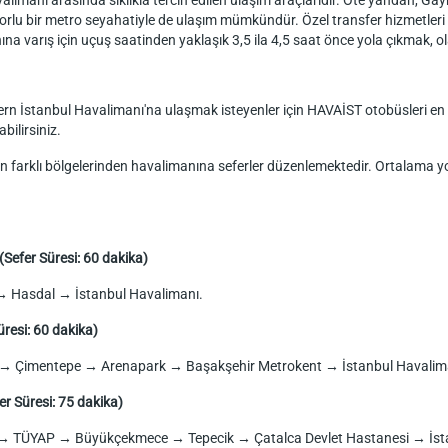
valimanı arasında sıklıkla tercih edilen ulaşım araçlarıdır. Öte yandan, G
orlu bir metro seyahatiyle de ulaşım mümkündür. Özel transfer hizmetleri
ına varış için uçuş saatinden yaklaşık 3,5 ila 4,5 saat önce yola çıkmak, o
rn İstanbul Havalimanı'na ulaşmak isteyenler için HAVAİST otobüsleri en id
bilirsiniz.
 farklı bölgelerinden havalimanına seferler düzenlemektedir. Ortalama yo
(Sefer Süresi: 60 dakika)
→ Hasdal → İstanbul Havalimanı.
üresi: 60 dakika)
ik → Çimentepe → Arenapark → Başakşehir Metrokent → İstanbul Havalim
er Süresi: 75 dakika)
 TÜYAP → Büyükçekmece → Tepecik → Çatalca Devlet Hastanesi → İsta