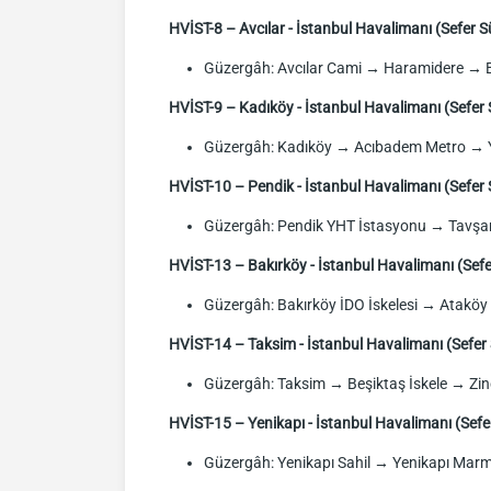
HVİST-8 – Avcılar - İstanbul Havalimanı (Sefer S
Güzergâh: Avcılar Cami → Haramidere → B
HVİST-9 – Kadıköy - İstanbul Havalimanı (Sefer 
Güzergâh: Kadıköy → Acıbadem Metro → Y
HVİST-10 – Pendik - İstanbul Havalimanı (Sefer 
Güzergâh: Pendik YHT İstasyonu → Tavşa
HVİST-13 – Bakırköy - İstanbul Havalimanı (Sefe
Güzergâh: Bakırköy İDO İskelesi → Ataköy 
HVİST-14 – Taksim - İstanbul Havalimanı (Sefer 
Güzergâh: Taksim → Beşiktaş İskele → Zin
HVİST-15 – Yenikapı - İstanbul Havalimanı (Sefe
Güzergâh: Yenikapı Sahil → Yenikapı Mar