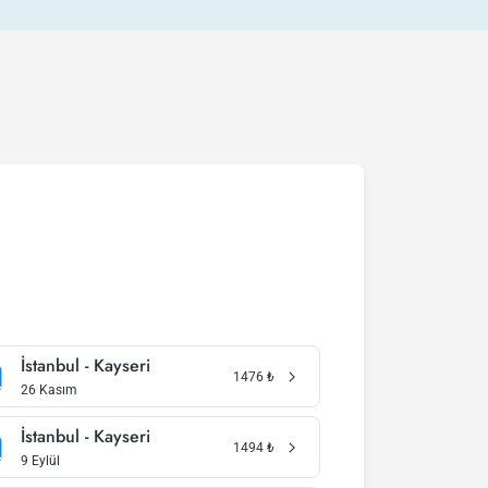
İstanbul - Kayseri
1476
₺
26 Kasım
İstanbul - Kayseri
1494
₺
9 Eylül