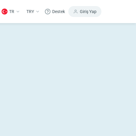
TR
TRY
Destek
Giriş Yap