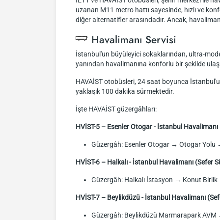
İETT ve HAVAIST otobüsleri, şehir merkezi ile ha
uzanan M11 metro hattı sayesinde, hızlı ve konf
diğer alternatifler arasındadır. Ancak, havaliman
Havalimanı Servisi
İstanbul'un büyüleyici sokaklarından, ultra-mode
yanından havalimanına konforlu bir şekilde ulaşa
HAVAİST otobüsleri, 24 saat boyunca İstanbul'un
yaklaşık 100 dakika sürmektedir.
İşte HAVAİST güzergâhları:
HVİST-5 – Esenler Otogar - İstanbul Havalimanı 
Güzergâh: Esenler Otogar → Otogar Yolu 
HVİST-6 – Halkalı - İstanbul Havalimanı (Sefer S
Güzergâh: Halkalı İstasyon → Konut Birl
HVİST-7 – Beylikdüzü - İstanbul Havalimanı (Sef
Güzergâh: Beylikdüzü Marmarapark AVM →