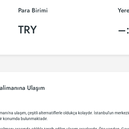
Para Birimi
Yere
TRY
–
alimanına Ulaşım
anı'na ulaşım, çeşitli alternatiflerle oldukça kolaydır. İstanbul'un merk
 bir konumda bulunmaktadır.