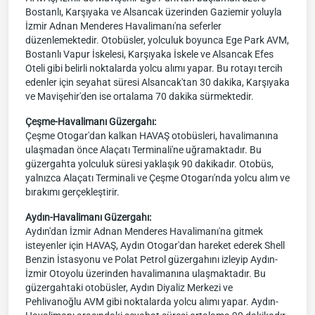
Bostanlı, Karşıyaka ve Alsancak üzerinden Gaziemir yoluyla
İzmir Adnan Menderes Havalimanı'na seferler
düzenlemektedir. Otobüsler, yolculuk boyunca Ege Park AVM,
Bostanlı Vapur İskelesi, Karşıyaka İskele ve Alsancak Efes
Oteli gibi belirli noktalarda yolcu alımı yapar. Bu rotayı tercih
edenler için seyahat süresi Alsancak'tan 30 dakika, Karşıyaka
ve Mavişehir'den ise ortalama 70 dakika sürmektedir.
Çeşme-Havalimanı Güzergahı:
Çeşme Otogar'dan kalkan HAVAŞ otobüsleri, havalimanına
ulaşmadan önce Alaçatı Terminali'ne uğramaktadır. Bu
güzergahta yolculuk süresi yaklaşık 90 dakikadır. Otobüs,
yalnızca Alaçatı Terminali ve Çeşme Otogarı'nda yolcu alım ve
bırakımı gerçekleştirir.
Aydın-Havalimanı Güzergahı:
Aydın'dan İzmir Adnan Menderes Havalimanı'na gitmek
isteyenler için HAVAŞ, Aydın Otogar'dan hareket ederek Shell
Benzin İstasyonu ve Polat Petrol güzergahını izleyip Aydın-
İzmir Otoyolu üzerinden havalimanına ulaşmaktadır. Bu
güzergahtaki otobüsler, Aydın Diyaliz Merkezi ve
Pehlivanoğlu AVM gibi noktalarda yolcu alımı yapar. Aydın-