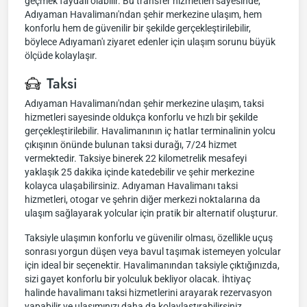
geçmek faydalı olabilir. Bu transfer hizmetleri sayesinde,
Adıyaman Havalimanı'ndan şehir merkezine ulaşım, hem
konforlu hem de güvenilir bir şekilde gerçekleştirilebilir,
böylece Adıyaman'ı ziyaret edenler için ulaşım sorunu büyük
ölçüde kolaylaşır.
Taksi
Adıyaman Havalimanı'ndan şehir merkezine ulaşım, taksi
hizmetleri sayesinde oldukça konforlu ve hızlı bir şekilde
gerçekleştirilebilir. Havalimanının iç hatlar terminalinin yolcu
çıkışının önünde bulunan taksi durağı, 7/24 hizmet
vermektedir. Taksiye binerek 22 kilometrelik mesafeyi
yaklaşık 25 dakika içinde katedebilir ve şehir merkezine
kolayca ulaşabilirsiniz. Adıyaman Havalimanı taksi
hizmetleri, otogar ve şehrin diğer merkezi noktalarına da
ulaşım sağlayarak yolcular için pratik bir alternatif oluşturur.
Taksiyle ulaşımın konforlu ve güvenilir olması, özellikle uçuş
sonrası yorgun düşen veya bavul taşımak istemeyen yolcular
için ideal bir seçenektir. Havalimanından taksiyle çıktığınızda,
sizi gayet konforlu bir yolculuk bekliyor olacak. İhtiyaç
halinde havalimanı taksi hizmetlerini arayarak rezervasyon
yapabilir ve ulaşımınızı daha da kolaylaştırabilirsiniz.