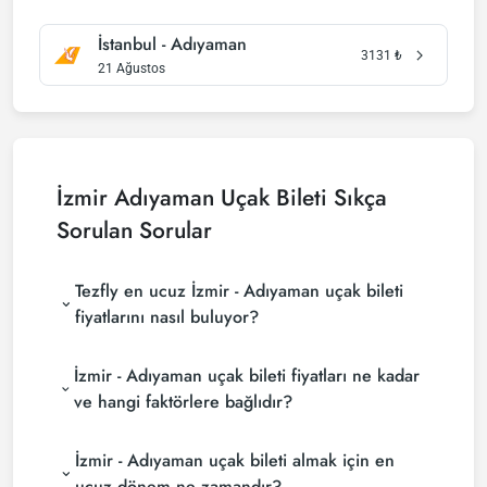
İstanbul - Adıyaman
3131
₺
21 Ağustos
İzmir Adıyaman Uçak Bileti Sıkça
Sorulan Sorular
Tezfly en ucuz İzmir - Adıyaman uçak bileti
fiyatlarını nasıl buluyor?
Tezfly, en ucuz İzmir - Adıyaman uçak bileti
İzmir - Adıyaman uçak bileti fiyatları ne kadar
fiyatlarını bulmak için tur operatörleri, büyük
rezervasyon siteleri (konsolidatörler) ve yüzlerce
ve hangi faktörlere bağlıdır?
havayolu sitesini aramaktadır. Tezfly sitesinde
İzmir - Adıyaman uçak bileti fiyatları, havayolu
yapacağın tek bir aramada ile birçok tedarikçiyi
İzmir - Adıyaman uçak bileti almak için en
şirketine, seyahat tarihlerinize, bilet sınıfınıza ve
arayarak ucuz İzmir - Adıyaman uçak biletlerini
rezervasyon yapılan döneme göre değişiklik
bulup karşılaştırabilir ve un uygun biletini
ucuz dönem ne zamandır?