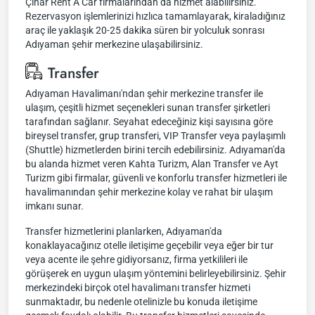
Çınar Rent A Car firmalarından da hizmet alabilirsiniz.
Rezervasyon işlemlerinizi hızlıca tamamlayarak, kiraladığınız
araç ile yaklaşık 20-25 dakika süren bir yolculuk sonrası
Adıyaman şehir merkezine ulaşabilirsiniz.
Transfer
Adıyaman Havalimanı'ndan şehir merkezine transfer ile
ulaşım, çeşitli hizmet seçenekleri sunan transfer şirketleri
tarafından sağlanır. Seyahat edeceğiniz kişi sayısına göre
bireysel transfer, grup transferi, VIP Transfer veya paylaşımlı
(Shuttle) hizmetlerden birini tercih edebilirsiniz. Adıyaman'da
bu alanda hizmet veren Kahta Turizm, Alan Transfer ve Ayt
Turizm gibi firmalar, güvenli ve konforlu transfer hizmetleri ile
havalimanından şehir merkezine kolay ve rahat bir ulaşım
imkanı sunar.
Transfer hizmetlerini planlarken, Adıyaman'da
konaklayacağınız otelle iletişime geçebilir veya eğer bir tur
veya acente ile şehre gidiyorsanız, firma yetkilileri ile
görüşerek en uygun ulaşım yöntemini belirleyebilirsiniz. Şehir
merkezindeki birçok otel havalimanı transfer hizmeti
sunmaktadır, bu nedenle otelinizle bu konuda iletişime