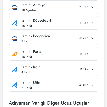
İzmir - Antalya
2707
₺
18 Ağustos
İzmir - Düsseldorf
4108
₺
16 Eylül
İzmir - Podgorica
4221
₺
2 Ekim
İzmir - Paris
4531
₺
15 Eylül
İzmir - Köln
4548
₺
4 Eylül
İzmir - Münih
4840
₺
21 Eylül
Adıyaman Varışlı Diğer Ucuz Uçuşlar