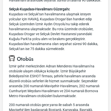
Havalimanı arasındaki seyahat süresi ortalama 90 dakikadır.
Selçuk-Kuşadası-Havalimanı Güzergahı:
Kuşadası ve Selçuk'tan havalimanına ulaşmak isteyen
yolcular için HAVAŞ, Kuşadası Otogar'dan hareket edip
Selçuk üzerinden İzmir Aydın Otoyolu'nu takip ederek
havalimanına ulaşmaktadır. Bu rota üzerinde otobüsler,
Kuşadası Otogar ve Selçuk Devlet Hastanesi yanındaki
Kuğulu Park'ta yolcu alım ve bırakımı gerçekleştirir.
Kuşadası'dan havalimanına olan seyahat süresi 90 dakika,
Selçuk'tan ise 75 dakika sürmektedir.
Otobüs
İzmir şehir merkezinden Adnan Menderes Havalimanı'na
otobüsle ulaşım oldukça kolaydır. İzmir Büyükşehir
Belediyesi'nin ESHOT firması, şehirle havalimanı arasında
düzenli otobüs seferleri ile hizmet sunmaktadır. Seçenekler
arasında 200 numaralı Mavişehir-Havalimanı, 202 numaralı
Cumhuriyet Meydanı-Havalimanı ve 204 numaralı Bornova
Metro-Havalimanı otobüsleri bulunmaktadır.
200 numaralı otobüs gece yarısı ile sabah 5 arasında
Mavişehir'den başlayarak Bostanlı, Karşıyaka, Bayraklı,