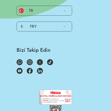
TR
₺
TRY
Bizi Takip Edin