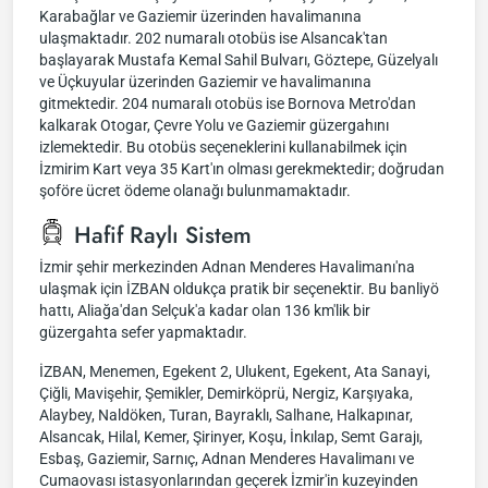
Karabağlar ve Gaziemir üzerinden havalimanına
ulaşmaktadır. 202 numaralı otobüs ise Alsancak'tan
başlayarak Mustafa Kemal Sahil Bulvarı, Göztepe, Güzelyalı
ve Üçkuyular üzerinden Gaziemir ve havalimanına
gitmektedir. 204 numaralı otobüs ise Bornova Metro'dan
kalkarak Otogar, Çevre Yolu ve Gaziemir güzergahını
izlemektedir. Bu otobüs seçeneklerini kullanabilmek için
İzmirim Kart veya 35 Kart'ın olması gerekmektedir; doğrudan
şoföre ücret ödeme olanağı bulunmamaktadır.
Hafif Raylı Sistem
İzmir şehir merkezinden Adnan Menderes Havalimanı'na
ulaşmak için İZBAN oldukça pratik bir seçenektir. Bu banliyö
hattı, Aliağa'dan Selçuk'a kadar olan 136 km'lik bir
güzergahta sefer yapmaktadır.
İZBAN, Menemen, Egekent 2, Ulukent, Egekent, Ata Sanayi,
Çiğli, Mavişehir, Şemikler, Demirköprü, Nergiz, Karşıyaka,
Alaybey, Naldöken, Turan, Bayraklı, Salhane, Halkapınar,
Alsancak, Hilal, Kemer, Şirinyer, Koşu, İnkılap, Semt Garajı,
Esbaş, Gaziemir, Sarnıç, Adnan Menderes Havalimanı ve
Cumaovası istasyonlarından geçerek İzmir'in kuzeyinden