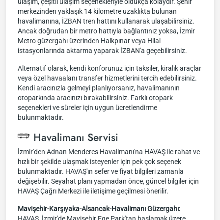
ulaşım, çeşitli ulaşım seçenekleriyle oldukça kolaydır. Şehir
merkezinden yaklaşık 14 kilometre uzaklıkta bulunan
havalimanına, İZBAN tren hattını kullanarak ulaşabilirsiniz.
Ancak doğrudan bir metro hattıyla bağlantınız yoksa, İzmir
Metro güzergahı üzerinden Halkpınar veya Hilal
istasyonlarında aktarma yaparak İZBAN'a geçebilirsiniz.
Alternatif olarak, kendi konforunuz için taksiler, kiralık araçlar
veya özel havaalanı transfer hizmetlerini tercih edebilirsiniz.
Kendi aracınızla gelmeyi planlıyorsanız, havalimanının
otoparkında aracınızı bırakabilirsiniz. Farklı otopark
seçenekleri ve süreler için uygun ücretlendirme
bulunmaktadır.
Havalimanı Servisi
İzmir'den Adnan Menderes Havalimanı'na HAVAŞ ile rahat ve
hızlı bir şekilde ulaşmak isteyenler için pek çok seçenek
bulunmaktadır. HAVAŞ'ın sefer ve fiyat bilgileri zamanla
değişebilir. Seyahat planı yapmadan önce, güncel bilgiler için
HAVAŞ Çağrı Merkezi ile iletişime geçilmesi önerilir.
Mavişehir-Karşıyaka-Alsancak-Havalimanı Güzergahı:
HAVAŞ, İzmir'de Mavişehir Ege Park'tan başlamak üzere