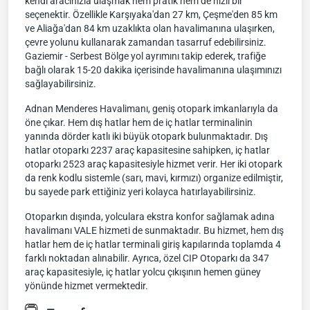
kendi aracınızla ulaşmak hem pratik hem de hızlı bir
seçenektir. Özellikle Karşıyaka'dan 27 km, Çeşme'den 85 km
ve Aliağa'dan 84 km uzaklıkta olan havalimanına ulaşırken,
çevre yolunu kullanarak zamandan tasarruf edebilirsiniz.
Gaziemir - Serbest Bölge yol ayrımını takip ederek, trafiğe
bağlı olarak 15-20 dakika içerisinde havalimanına ulaşımınızı
sağlayabilirsiniz.
Adnan Menderes Havalimanı, geniş otopark imkanlarıyla da
öne çıkar. Hem dış hatlar hem de iç hatlar terminalinin
yanında dörder katlı iki büyük otopark bulunmaktadır. Dış
hatlar otoparkı 2237 araç kapasitesine sahipken, iç hatlar
otoparkı 2523 araç kapasitesiyle hizmet verir. Her iki otopark
da renk kodlu sistemle (sarı, mavi, kırmızı) organize edilmiştir,
bu sayede park ettiğiniz yeri kolayca hatırlayabilirsiniz.
Otoparkın dışında, yolculara ekstra konfor sağlamak adına
havalimanı VALE hizmeti de sunmaktadır. Bu hizmet, hem dış
hatlar hem de iç hatlar terminali giriş kapılarında toplamda 4
farklı noktadan alınabilir. Ayrıca, özel CIP Otoparkı da 347
araç kapasitesiyle, iç hatlar yolcu çıkışının hemen güney
yönünde hizmet vermektedir.