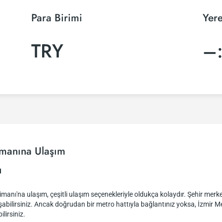
Para Birimi
Yere
TRY
–
imanına Ulaşım
ı
nı'na ulaşım, çeşitli ulaşım seçenekleriyle oldukça kolaydır. Şehir merk
şabilirsiniz. Ancak doğrudan bir metro hattıyla bağlantınız yoksa, İzmir 
lirsiniz.