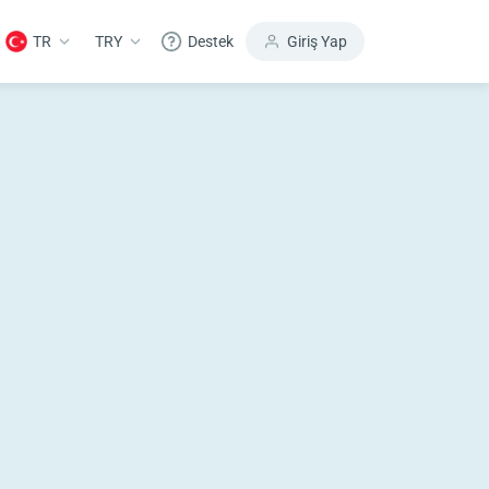
TR
TRY
Destek
Giriş Yap