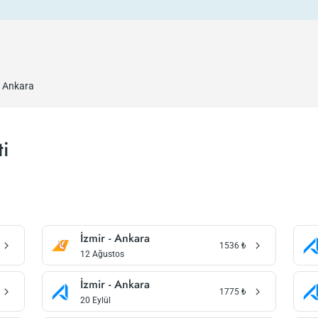
- Ankara
ti
İzmir - Ankara
1536
₺
12 Ağustos
İzmir - Ankara
1775
₺
20 Eylül