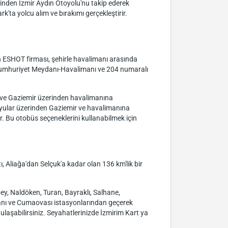
inden İzmir Aydın Otoyolu'nu takip ederek
ta yolcu alım ve bırakımı gerçekleştirir.
 ESHOT firması, şehirle havalimanı arasında
 Cumhuriyet Meydanı-Havalimanı ve 204 numaralı
r ve Gaziemir üzerinden havalimanına
uyular üzerinden Gaziemir ve havalimanına
. Bu otobüs seçeneklerini kullanabilmek için
 Aliağa'dan Selçuk'a kadar olan 136 km'lik bir
ey, Naldöken, Turan, Bayraklı, Salhane,
imanı ve Cumaovası istasyonlarından geçerek
aşabilirsiniz. Seyahatlerinizde İzmirim Kart ya