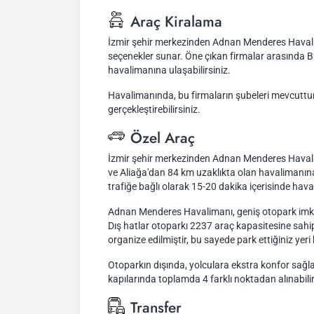
Araç Kiralama
İzmir şehir merkezinden Adnan Menderes Havalima
seçenekler sunar. Öne çıkan firmalar arasında Bu
havalimanına ulaşabilirsiniz.
Havalimanında, bu firmaların şubeleri mevcuttur
gerçekleştirebilirsiniz.
Özel Araç
İzmir şehir merkezinden Adnan Menderes Havalim
ve Aliağa'dan 84 km uzaklıkta olan havalimanına 
trafiğe bağlı olarak 15-20 dakika içerisinde hava
Adnan Menderes Havalimanı, geniş otopark imkanl
Dış hatlar otoparkı 2237 araç kapasitesine sahipk
organize edilmiştir, bu sayede park ettiğiniz yeri 
Otoparkın dışında, yolculara ekstra konfor sağl
kapılarında toplamda 4 farklı noktadan alınabili
Transfer