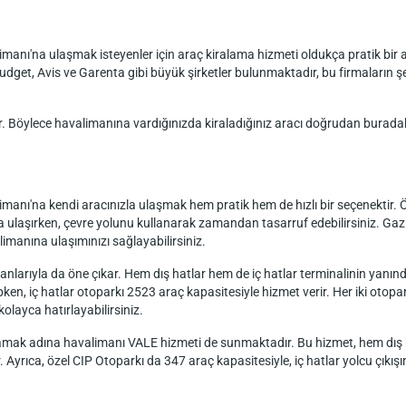
nı'na ulaşmak isteyenler için araç kiralama hizmeti oldukça pratik bir al
dget, Avis ve Garenta gibi büyük şirketler bulunmaktadır, bu firmaların şeh
. Böylece havalimanına vardığınızda kiraladığınız aracı doğrudan buradaki
anı'na kendi aracınızla ulaşmak hem pratik hem de hızlı bir seçenektir. 
ulaşırken, çevre yolunu kullanarak zamandan tasarruf edebilirsiniz. Gazie
limanına ulaşımınızı sağlayabilirsiniz.
arıyla da öne çıkar. Hem dış hatlar hem de iç hatlar terminalinin yanınd
en, iç hatlar otoparkı 2523 araç kapasitesiyle hizmet verir. Her iki otopark
kolayca hatırlayabilirsiniz.
amak adına havalimanı VALE hizmeti de sunmaktadır. Bu hizmet, hem dış ha
r. Ayrıca, özel CIP Otoparkı da 347 araç kapasitesiyle, iç hatlar yolcu çı