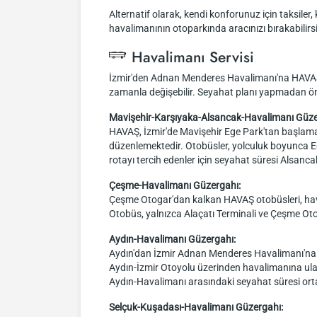
Alternatif olarak, kendi konforunuz için taksiler, 
havalimanının otoparkında aracınızı bırakabilirs
Havalimanı Servisi
İzmir'den Adnan Menderes Havalimanı'na HAVAŞ ile
zamanla değişebilir. Seyahat planı yapmadan önce,
Mavişehir-Karşıyaka-Alsancak-Havalimanı Güze
HAVAŞ, İzmir'de Mavişehir Ege Park'tan başlama
düzenlemektedir. Otobüsler, yolculuk boyunca Ege
rotayı tercih edenler için seyahat süresi Alsanc
Çeşme-Havalimanı Güzergahı:
Çeşme Otogar'dan kalkan HAVAŞ otobüsleri, hava
Otobüs, yalnızca Alaçatı Terminali ve Çeşme Otog
Aydın-Havalimanı Güzergahı:
Aydın'dan İzmir Adnan Menderes Havalimanı'na gi
Aydın-İzmir Otoyolu üzerinden havalimanına ulaş
Aydın-Havalimanı arasındaki seyahat süresi ort
Selçuk-Kuşadası-Havalimanı Güzergahı: