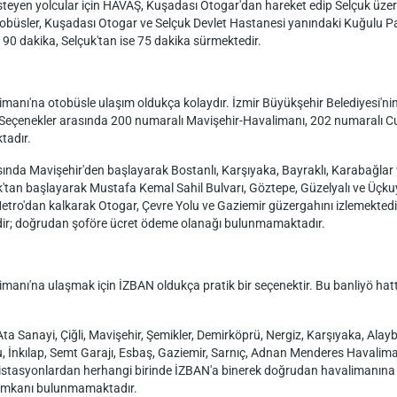
teyen yolcular için HAVAŞ, Kuşadası Otogar'dan hareket edip Selçuk üzer
büsler, Kuşadası Otogar ve Selçuk Devlet Hastanesi yanındaki Kuğulu Park'
90 dakika, Selçuk'tan ise 75 dakika sürmektedir.
anı'na otobüsle ulaşım oldukça kolaydır. İzmir Büyükşehir Belediyesi'nin
r. Seçenekler arasında 200 numaralı Mavişehir-Havalimanı, 202 numaralı
tadır.
asında Mavişehir'den başlayarak Bostanlı, Karşıyaka, Bayraklı, Karabağla
'tan başlayarak Mustafa Kemal Sahil Bulvarı, Göztepe, Güzelyalı ve Üçk
tro'dan kalkarak Otogar, Çevre Yolu ve Gaziemir güzergahını izlemektedir
edir; doğrudan şoföre ücret ödeme olanağı bulunmamaktadır.
nı'na ulaşmak için İZBAN oldukça pratik bir seçenektir. Bu banliyö hattı,
 Sanayi, Çiğli, Mavişehir, Şemikler, Demirköprü, Nergiz, Karşıyaka, Alayb
oşu, İnkılap, Semt Garajı, Esbaş, Gaziemir, Sarnıç, Adnan Menderes Haval
istasyonlardan herhangi birinde İZBAN'a binerek doğrudan havalimanına ul
iş imkanı bulunmamaktadır.