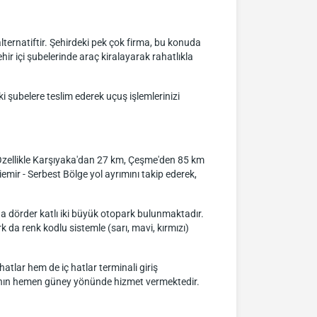
ternatiftir. Şehirdeki pek çok firma, bu konuda
ir içi şubelerinde araç kiralayarak rahatlıkla
 şubelere teslim ederek uçuş işlemlerinizi
Özellikle Karşıyaka'dan 27 km, Çeşme'den 85 km
mir - Serbest Bölge yol ayrımını takip ederek,
a dörder katlı iki büyük otopark bulunmaktadır.
 da renk kodlu sistemle (sarı, mavi, kırmızı)
tlar hem de iç hatlar terminali giriş
kışının hemen güney yönünde hizmet vermektedir.