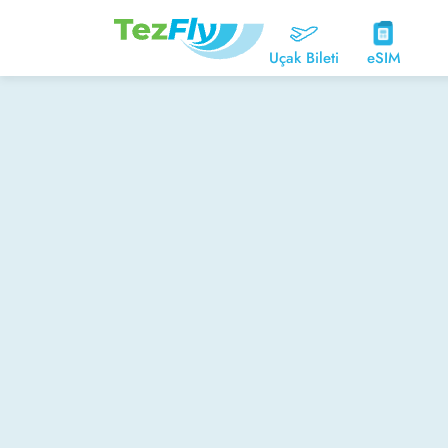
Uçak Bileti
eSIM