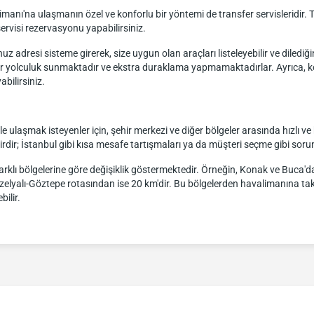
ı'na ulaşmanın özel ve konforlu bir yöntemi de transfer servisleridir. TAV
rvisi rezervasyonu yapabilirsiniz.
adresi sisteme girerek, size uygun olan araçları listeleyebilir ve dilediğiniz
bir yolculuk sunmaktadır ve ekstra duraklama yapmamaktadırlar. Ayrıca, ko
bilirsiniz.
ulaşmak isteyenler için, şehir merkezi ve diğer bölgeler arasında hızlı ve 
rdir; İstanbul gibi kısa mesafe tartışmaları ya da müşteri seçme gibi soru
rklı bölgelerine göre değişiklik göstermektedir. Örneğin, Konak ve Buca'
alı-Göztepe rotasından ise 20 km'dir. Bu bölgelerden havalimanına taksi i
ilir.