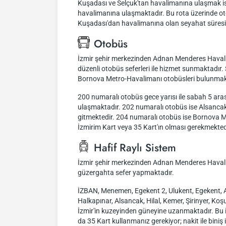
Kuşadası ve Selçuk'tan havalimanına ulaşmak is
havalimanına ulaşmaktadır. Bu rota üzerinde oto
Kuşadası'dan havalimanına olan seyahat süresi 
Otobüs
İzmir şehir merkezinden Adnan Menderes Havalim
düzenli otobüs seferleri ile hizmet sunmaktadı
Bornova Metro-Havalimanı otobüsleri bulunmak
200 numaralı otobüs gece yarısı ile sabah 5 ar
ulaşmaktadır. 202 numaralı otobüs ise Alsancak
gitmektedir. 204 numaralı otobüs ise Bornova Me
İzmirim Kart veya 35 Kart'ın olması gerekmekt
Hafif Raylı Sistem
İzmir şehir merkezinden Adnan Menderes Havalima
güzergahta sefer yapmaktadır.
İZBAN, Menemen, Egekent 2, Ulukent, Egekent, Ata
Halkapınar, Alsancak, Hilal, Kemer, Şirinyer, K
İzmir'in kuzeyinden güneyine uzanmaktadır. Bu 
da 35 Kart kullanmanız gerekiyor; nakit ile bin