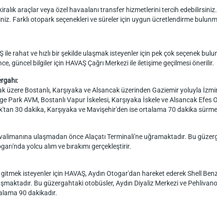
kiralık araçlar veya özel havaalanı transfer hizmetlerini tercih edebilirsini
iniz. Farklı otopark seçenekleri ve süreler için uygun ücretlendirme bulunm
 rahat ve hızlı bir şekilde ulaşmak isteyenler için pek çok seçenek bulunm
 güncel bilgiler için HAVAŞ Çağrı Merkezi ile iletişime geçilmesi önerilir.
rgahı:
k üzere Bostanlı, Karşıyaka ve Alsancak üzerinden Gaziemir yoluyla İzm
 Park AVM, Bostanlı Vapur İskelesi, Karşıyaka İskele ve Alsancak Efes Otel
ak'tan 30 dakika, Karşıyaka ve Mavişehir'den ise ortalama 70 dakika sürme
limanına ulaşmadan önce Alaçatı Terminali'ne uğramaktadır. Bu güzergah
arı'nda yolcu alım ve bırakımı gerçekleştirir.
tmek isteyenler için HAVAŞ, Aydın Otogar'dan hareket ederek Shell Benzi
maktadır. Bu güzergahtaki otobüsler, Aydın Diyaliz Merkezi ve Pehlivano
alama 90 dakikadır.