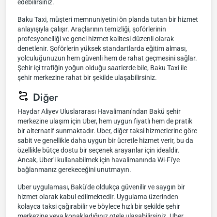
edebilirsiniz.
Baku Taxi, müşteri memnuniyetini ön planda tutan bir hizmet
anlayışıyla çalışır. Araçlarının temizliği, şoförlerinin
profesyonelliği ve genel hizmet kalitesi düzenli olarak
denetlenir. Şoförlerin yüksek standartlarda eğitim alması,
yolculuğunuzun hem güvenli hem de rahat geçmesini sağlar.
Şehir içi trafiğin yoğun olduğu saatlerde bile, Baku Taxi ile
şehir merkezine rahat bir şekilde ulaşabilirsiniz.
Diğer
Haydar Aliyev Uluslararası Havalimanı'ndan Bakü şehir
merkezine ulaşım için Uber, hem uygun fiyatlı hem de pratik
bir alternatif sunmaktadır. Uber, diğer taksi hizmetlerine göre
sabit ve genellikle daha uygun bir ücretle hizmet verir, bu da
özellikle bütçe dostu bir seçenek arayanlar için idealdir.
Ancak, Uber'i kullanabilmek için havalimanında Wi-Fi'ye
bağlanmanız gerekeceğini unutmayın.
Uber uygulaması, Bakü'de oldukça güvenilir ve saygın bir
hizmet olarak kabul edilmektedir. Uygulama üzerinden
kolayca taksi çağırabilir ve böylece hızlı bir şekilde şehir
merkezine veya konakladığınız otele ulaşabilirsiniz. Uber,