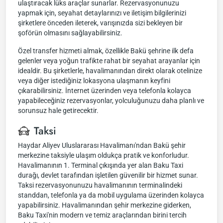
ulaştıracak lüks araçlar sunarlar. Rezervasyonunuzu
yapmak için, seyahat detaylarınızı ve iletişim bilgilerinizi
şirketlere önceden ileterek, varışınızda sizi bekleyen bir
şoförün olmasını sağlayabilirsiniz.
Özel transfer hizmeti almak, özellikle Bakü şehrine ilk defa
gelenler veya yoğun trafikte rahat bir seyahat arayanlar için
idealdir. Bu şirketlerle, havalimanından direkt olarak otelinize
veya diğer istediğiniz lokasyona ulaşmanın keyfini
çıkarabilirsiniz. İnternet üzerinden veya telefonla kolayca
yapabileceğiniz rezervasyonlar, yolculuğunuzu daha planlı ve
sorunsuz hale getirecektir.
Taksi
Haydar Aliyev Uluslararası Havalimanı'ndan Bakü şehir
merkezine taksiyle ulaşım oldukça pratik ve konforludur.
Havalimanının 1. Terminal çıkışında yer alan Baku Taxi
durağı, devlet tarafından işletilen güvenilir bir hizmet sunar.
Taksi rezervasyonunuzu havalimanının terminalindeki
standdan, telefonla ya da mobil uygulama üzerinden kolayca
yapabilirsiniz. Havalimanından şehir merkezine giderken,
Baku Taxi'nin modern ve temiz araçlarından birini tercih