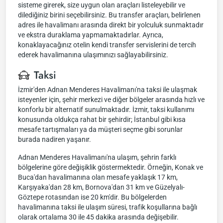
sisteme girerek, size uygun olan araçları listeleyebilir ve
dilediğiniz birini seçebilirsiniz. Bu transfer araçları, belirlenen
adres ile havalimanı arasında direkt bir yolculuk sunmaktadır
ve ekstra duraklama yapmamaktadırlar. Ayrıca,
konaklayacağınız otelin kendi transfer servislerini de tercih
ederek havalimanına ulaşımınızı sağlayabilirsiniz.
Taksi
İzmir'den Adnan Menderes Havalimanı'na taksi ile ulaşmak
isteyenler için, şehir merkezi ve diğer bölgeler arasında hızlı ve
konforlu bir alternatif sunulmaktadır. İzmir, taksi kullanımı
konusunda oldukça rahat bir şehirdir; İstanbul gibi kısa
mesafe tartışmaları ya da müşteri seçme gibi sorunlar
burada nadiren yaşanır.
Adnan Menderes Havalimanı'na ulaşım, şehrin farklı
bölgelerine göre değişiklik göstermektedir. Örneğin, Konak ve
Buca'dan havalimanına olan mesafe yaklaşık 17 km,
Karşıyaka'dan 28 km, Bornova'dan 31 km ve Güzelyalı-
Göztepe rotasından ise 20 km'dir. Bu bölgelerden
havalimanına taksi ile ulaşım süresi, trafik koşullarına bağlı
olarak ortalama 30 ile 45 dakika arasında değişebilir.