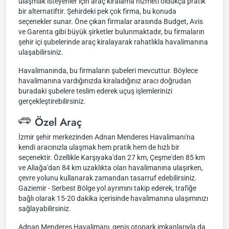
ulaşmak isteyenler için araç kiralama hizmeti oldukça pratik
bir alternatiftir. Şehirdeki pek çok firma, bu konuda
seçenekler sunar. Öne çıkan firmalar arasında Budget, Avis
ve Garenta gibi büyük şirketler bulunmaktadır, bu firmaların
şehir içi şubelerinde araç kiralayarak rahatlıkla havalimanına
ulaşabilirsiniz.
Havalimanında, bu firmaların şubeleri mevcuttur. Böylece
havalimanına vardığınızda kiraladığınız aracı doğrudan
buradaki şubelere teslim ederek uçuş işlemlerinizi
gerçekleştirebilirsiniz.
Özel Araç
İzmir şehir merkezinden Adnan Menderes Havalimanı'na
kendi aracınızla ulaşmak hem pratik hem de hızlı bir
seçenektir. Özellikle Karşıyaka'dan 27 km, Çeşme'den 85 km
ve Aliağa'dan 84 km uzaklıkta olan havalimanına ulaşırken,
çevre yolunu kullanarak zamandan tasarruf edebilirsiniz.
Gaziemir - Serbest Bölge yol ayrımını takip ederek, trafiğe
bağlı olarak 15-20 dakika içerisinde havalimanına ulaşımınızı
sağlayabilirsiniz.
Adnan Menderes Havalimanı, geniş otopark imkanlarıyla da