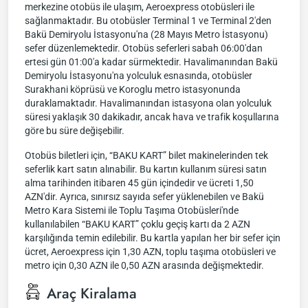
merkezine otobüs ile ulaşım, Aeroexpress otobüsleri ile
sağlanmaktadır. Bu otobüsler Terminal 1 ve Terminal 2'den
Bakü Demiryolu İstasyonu'na (28 Mayıs Metro İstasyonu)
sefer düzenlemektedir. Otobüs seferleri sabah 06:00'dan
ertesi gün 01:00'a kadar sürmektedir. Havalimanından Bakü
Demiryolu İstasyonu'na yolculuk esnasında, otobüsler
Surakhani köprüsü ve Koroglu metro istasyonunda
duraklamaktadır. Havalimanından istasyona olan yolculuk
süresi yaklaşık 30 dakikadır, ancak hava ve trafik koşullarına
göre bu süre değişebilir.
Otobüs biletleri için, “BAKU KART” bilet makinelerinden tek
seferlik kart satın alınabilir. Bu kartın kullanım süresi satın
alma tarihinden itibaren 45 gün içindedir ve ücreti 1,50
AZN'dir. Ayrıca, sınırsız sayıda sefer yüklenebilen ve Bakü
Metro Kara Sistemi ile Toplu Taşıma Otobüsleri'nde
kullanılabilen “BAKU KART” çoklu geçiş kartı da 2 AZN
karşılığında temin edilebilir. Bu kartla yapılan her bir sefer için
ücret, Aeroexpress için 1,30 AZN, toplu taşıma otobüsleri ve
metro için 0,30 AZN ile 0,50 AZN arasında değişmektedir.
Araç Kiralama