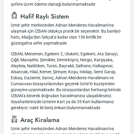
şoföre ücret ödeme olanağı bulunmamaktadır.
Hafif Raylı Sistem
İzmir şehir merkezinden Adnan Menderes Havalimanı'na
ulaşmak için İZBAN oldukça pratik bir seçenektir. Bu banliyö
hattı, Aliağa'dan Selçuk'a kadar olan 136 km'lik bir
güzergahta sefer yapmaktadır.
İZBAN, Menemen, Egekent 2, Ulukent, Egekent, Ata Sanayi,
Çiğli, Mavişehir, Şemikler, Demirköprü, Nergiz, Karşıyaka,
Alaybey, Naldöken, Turan, Bayraklı, Salhane, Halkapınar,
Alsancak, Hilal, Kemer, Şirinyer, Koşu, İnkılap, Semt Garajı,
Esbaş, Gaziemir, Sarnıç, Adnan Menderes Havalimanı ve
Cumaovası istasyonlarından geçerek İzmir'in kuzeyinden
güneyine uzanmaktadır. Bu istasyonlardan herhangi birinde
İZBAN'a binerek doğrudan havalimanına ulaşabilirsiniz.
Seyahatlerinizde İzmirim Kart ya da 35 Kart kullanmanız
gerekiyor; nakit ile biniş imkanı bulunmamaktadır.
Araç Kiralama
İzmir şehir merkezinden Adnan Menderes Havalimanı'na