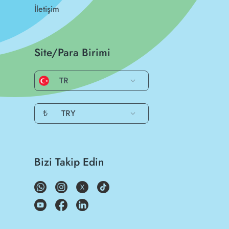
İletişim
Site/Para Birimi
TR
₺
TRY
Bizi Takip Edin