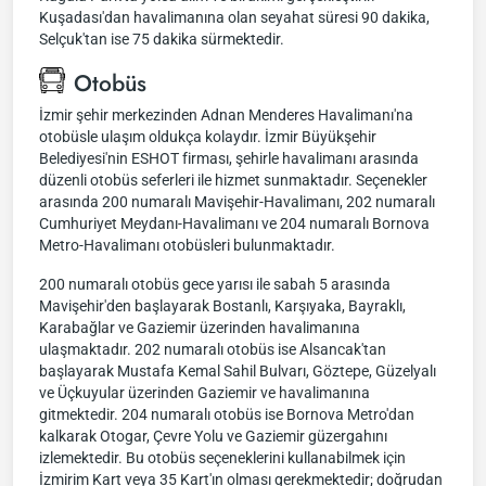
Kuşadası'dan havalimanına olan seyahat süresi 90 dakika,
Selçuk'tan ise 75 dakika sürmektedir.
Otobüs
İzmir şehir merkezinden Adnan Menderes Havalimanı'na
otobüsle ulaşım oldukça kolaydır. İzmir Büyükşehir
Belediyesi'nin ESHOT firması, şehirle havalimanı arasında
düzenli otobüs seferleri ile hizmet sunmaktadır. Seçenekler
arasında 200 numaralı Mavişehir-Havalimanı, 202 numaralı
Cumhuriyet Meydanı-Havalimanı ve 204 numaralı Bornova
Metro-Havalimanı otobüsleri bulunmaktadır.
200 numaralı otobüs gece yarısı ile sabah 5 arasında
Mavişehir'den başlayarak Bostanlı, Karşıyaka, Bayraklı,
Karabağlar ve Gaziemir üzerinden havalimanına
ulaşmaktadır. 202 numaralı otobüs ise Alsancak'tan
başlayarak Mustafa Kemal Sahil Bulvarı, Göztepe, Güzelyalı
ve Üçkuyular üzerinden Gaziemir ve havalimanına
gitmektedir. 204 numaralı otobüs ise Bornova Metro'dan
kalkarak Otogar, Çevre Yolu ve Gaziemir güzergahını
izlemektedir. Bu otobüs seçeneklerini kullanabilmek için
İzmirim Kart veya 35 Kart'ın olması gerekmektedir; doğrudan