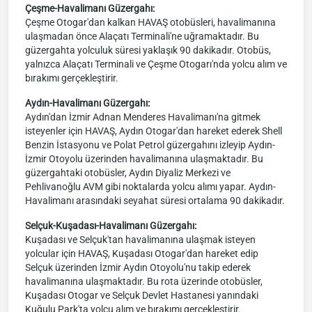
Çeşme-Havalimanı Güzergahı:
Çeşme Otogar'dan kalkan HAVAŞ otobüsleri, havalimanına
ulaşmadan önce Alaçatı Terminali'ne uğramaktadır. Bu
güzergahta yolculuk süresi yaklaşık 90 dakikadır. Otobüs,
yalnızca Alaçatı Terminali ve Çeşme Otogarı'nda yolcu alım ve
bırakımı gerçekleştirir.
Aydın-Havalimanı Güzergahı:
Aydın'dan İzmir Adnan Menderes Havalimanı'na gitmek
isteyenler için HAVAŞ, Aydın Otogar'dan hareket ederek Shell
Benzin İstasyonu ve Polat Petrol güzergahını izleyip Aydın-
İzmir Otoyolu üzerinden havalimanına ulaşmaktadır. Bu
güzergahtaki otobüsler, Aydın Diyaliz Merkezi ve
Pehlivanoğlu AVM gibi noktalarda yolcu alımı yapar. Aydın-
Havalimanı arasındaki seyahat süresi ortalama 90 dakikadır.
Selçuk-Kuşadası-Havalimanı Güzergahı:
Kuşadası ve Selçuk'tan havalimanına ulaşmak isteyen
yolcular için HAVAŞ, Kuşadası Otogar'dan hareket edip
Selçuk üzerinden İzmir Aydın Otoyolu'nu takip ederek
havalimanına ulaşmaktadır. Bu rota üzerinde otobüsler,
Kuşadası Otogar ve Selçuk Devlet Hastanesi yanındaki
Kuğulu Park'ta yolcu alım ve bırakımı gerçekleştirir.