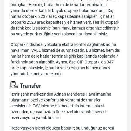
öne çıkar. Hem dış hatlar hem de iç hatlar terminalinin
yanında dörder katlı iki büyük otopark bulunmaktadır. Dış
hatlar otoparkı 2237 araç kapasitesine sahipken, iç hatlar
otoparkı 2523 araç kapasitesiyle hizmet verir. Her iki otopark
da renk kodlu sistemle (sarı, mavi, kırmızı) organize edilmiştir,
bu sayede park ettiğiniz yeri kolayca hatırlayabilirsiniz.
Otoparkın dışında, yolculara ekstra konfor sağlamak adına
havalimanı VALE hizmeti de sunmaktadır. Bu hizmet, hem dış
hatlar hem de iç hatlar terminali giriş kapılarında toplamda 4
farklı noktadan alınabilir. Ayrıca, özel CIP Otoparkı da 347
araç kapasitesiyle, iç hatlar yolcu çıkışının hemen güney
yönünde hizmet vermektedir.
Transfer
İzmir şehir merkezinden Adnan Menderes Havalimanı'na
ulaşmanın özel ve konforlu bir yöntemi de transfer
servisleridir. TAV İşletme Hizmetleri'nin internet sitesi
üzerinden, uçuşunuzdan önce özel bir transfer servisi
rezervasyonu yapabilirsiniz.
Rezervasyon işlemi oldukça basittir; bulunduğunuz adresi