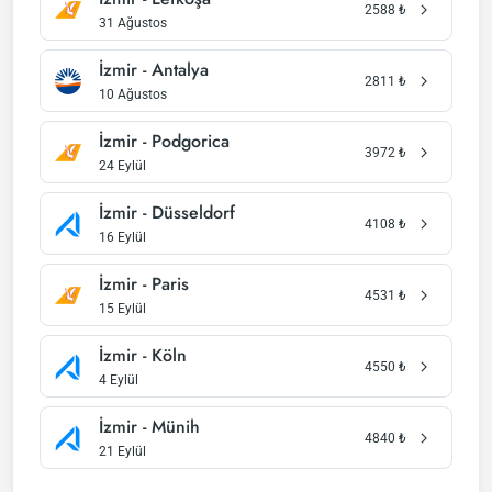
2588
₺
31 Ağustos
İzmir - Antalya
2811
₺
10 Ağustos
İzmir - Podgorica
3972
₺
24 Eylül
İzmir - Düsseldorf
4108
₺
16 Eylül
İzmir - Paris
4531
₺
15 Eylül
İzmir - Köln
4550
₺
4 Eylül
İzmir - Münih
4840
₺
21 Eylül