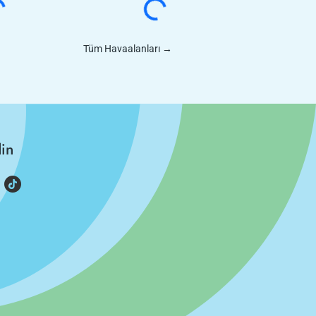
Tüm Havaalanları
→
din