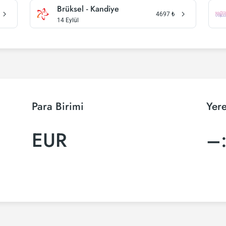
Brüksel - Kandiye
4697
₺
14 Eylül
Para Birimi
Yere
EUR
–