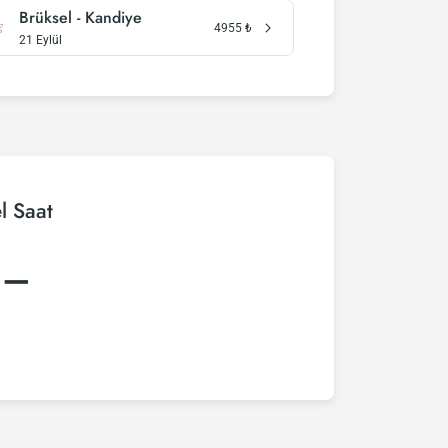
Brüksel - Kandiye
4955
₺
21 Eylül
l Saat
:–