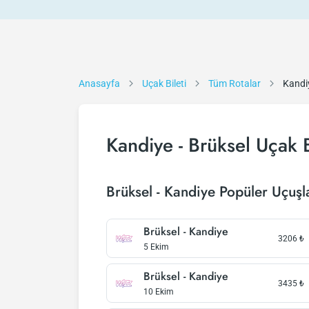
Anasayfa
Uçak Bileti
Tüm Rotalar
Kandiy
Kandiye - Brüksel Uçak B
Brüksel - Kandiye Popüler Uçuşl
Brüksel - Kandiye
3206
₺
5 Ekim
Brüksel - Kandiye
3435
₺
10 Ekim