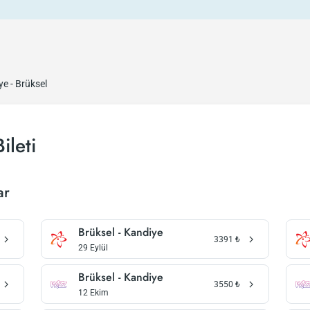
e - Brüksel
ileti
ar
Brüksel - Kandiye
3391
₺
29 Eylül
Brüksel - Kandiye
3550
₺
12 Ekim