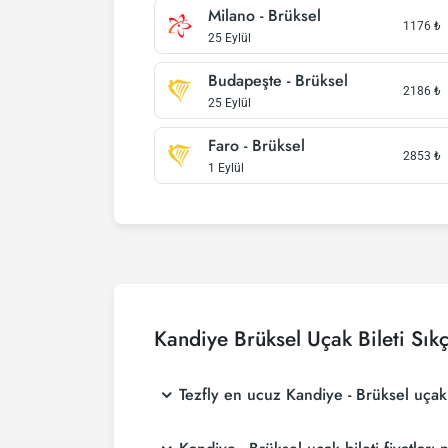
Milano - Brüksel
1176
₺
25 Eylül
Budapeşte - Brüksel
2186
₺
25 Eylül
Faro - Brüksel
2853
₺
1 Eylül
Kandiye Brüksel Uçak Bileti Sık
Tezfly en ucuz Kandiye - Brüksel uçak b
Tezfly, en ucuz Kandiye - Brüksel uçak bileti 
aramaktadır. Tezfly sitesinde yapacağın tek b