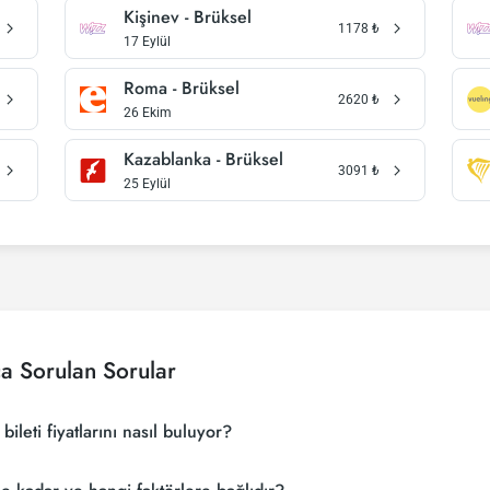
Kişinev - Brüksel
1178
₺
17 Eylül
Roma - Brüksel
2620
₺
26 Ekim
Kazablanka - Brüksel
3091
₺
25 Eylül
ça Sorulan Sorular
ileti fiyatlarını nasıl buluyor?
fiyatlarını bulmak için tur operatörleri, büyük rezervasyon siteleri (konsoli
ir aramada ile birçok tedarikçiyi arayarak ucuz Kandiye - Brüksel uçak bile