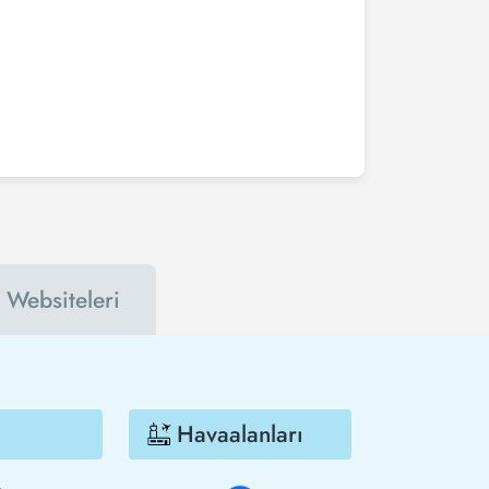
 döneme göre değişiklik gösterir. Erken
biletinizi en az 2 hafta önceden satın alırsanız
arını takip edebilirsiniz. Bu sayede hem havayolu
zi çok daha ucuza satın alabilirsiniz.
ı Websiteleri
Havaalanları