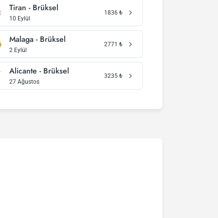
Tiran - Brüksel
1836
₺
10 Eylül
Malaga - Brüksel
2771
₺
2 Eylül
Alicante - Brüksel
3235
₺
27 Ağustos
datörler) ve yüzlerce havayolu sitesini
tlerini bulup karşılaştırabilir ve un uygun