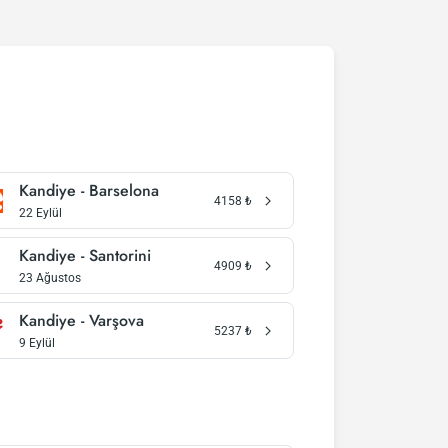
Kandiye - Barselona
4158
₺
22 Eylül
Kandiye - Santorini
4909
₺
23 Ağustos
Kandiye - Varşova
5237
₺
9 Eylül