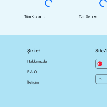
Tüm Kıtalar
→
Tüm Şehirler
→
Şirket
Site/
Hakkımızda
F.A.Q
₺
İletişim