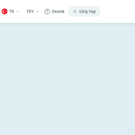
TR
TRY
Destek
Giriş Yap