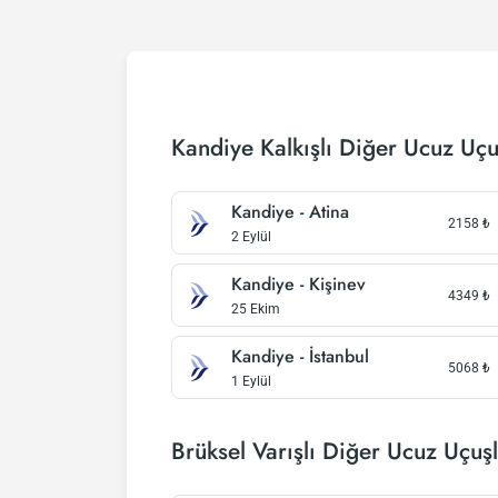
Kandiye Kalkışlı Diğer Ucuz Uçu
Kandiye - Atina
2158
₺
2 Eylül
Kandiye - Kişinev
4349
₺
25 Ekim
Kandiye - İstanbul
5068
₺
1 Eylül
Brüksel Varışlı Diğer Ucuz Uçuş