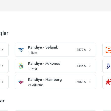
şlar
Kandiye - Selanik
2577
₺
1 Ekim
Kandiye - Míkonos
4445
₺
1 Eylül
Kandiye - Hamburg
5068
₺
24 Ağustos
lar