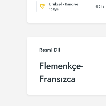
Brüksel - Kandiye
4351
₺
10 Eylül
Resmi Dil
Flemenkçe-
Fransızca