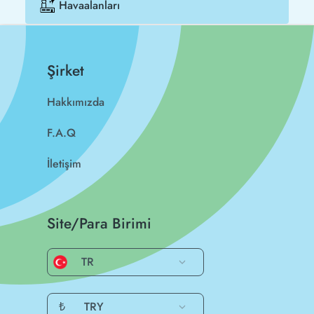
Havaalanları
Şirket
Hakkımızda
F.A.Q
İletişim
Site/Para Birimi
TR
₺
TRY