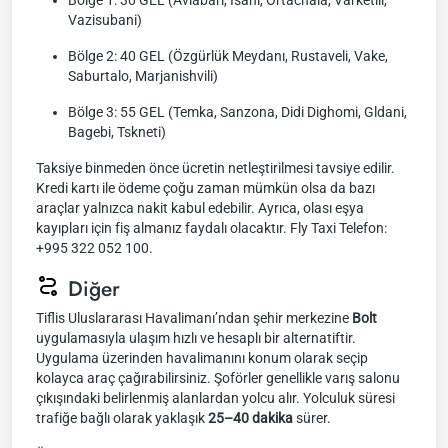
Bölge 1: 30 GEL (Avlabari, Isani, Ortachala, Varketili,
Vazisubani)
Bölge 2: 40 GEL (Özgürlük Meydanı, Rustaveli, Vake,
Saburtalo, Marjanishvili)
Bölge 3: 55 GEL (Temka, Sanzona, Didi Dighomi, Gldani,
Bagebi, Tskneti)
Taksiye binmeden önce ücretin netleştirilmesi tavsiye edilir.
Kredi kartı ile ödeme çoğu zaman mümkün olsa da bazı
araçlar yalnızca nakit kabul edebilir. Ayrıca, olası eşya
kayıpları için fiş almanız faydalı olacaktır. Fly Taxi Telefon:
+995 322 052 100.
Diğer
Tiflis Uluslararası Havalimanı’ndan şehir merkezine
Bolt
uygulamasıyla ulaşım hızlı ve hesaplı bir alternatiftir.
Uygulama üzerinden havalimanını konum olarak seçip
kolayca araç çağırabilirsiniz. Şoförler genellikle varış salonu
çıkışındaki belirlenmiş alanlardan yolcu alır. Yolculuk süresi
trafiğe bağlı olarak yaklaşık
25–40 dakika
sürer.