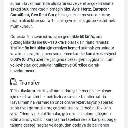
sunar. Havalimanı’nda uluslararası ve yerel birçok kiralama
şirketi bulunmaktadır; örneğin
Sixt, Avis, Hertz, Europcar,
Cars4Rent, Geo Rent Car
gibi seçenekler mevcuttur. Araç
teslim alındıktan sonra Tiflis ve çevresini özgürce keşfetmek
mümkündür.
Gürcistan’da şehir içi hız sınırı genellikle
60 km/s
, ana
güzergâhlarda ise
80–110 km/s
olarak sınırlandırılmıştır.
Trafikte
ön koltuklar için emniyet kemeri
takmak zorunludur
ve alkollü araç kullanımı son derece katıdır:
kan alkol seviyesi
0,03% (0.3 ‰)
üzerine çıktığında cezai işlem uygulanır. Tüm
yol levhaları çoğunlukla
İngilizce ve Gürcüce
olarak
hazırlanmıştır.
Transfer
Tiflis Uluslararası Havalimanı’ndan şehir merkezine ulaşım
için özel transfer hizmeti hızlı ve stressiz bir alternatiftir.
Havalimanına varmadan önce online rezervasyon yaparak
sabit fiyat garantili araç çağırabilirsiniz. Örneğin, TaxiOnn
veya Friendly.ge gibi firmalar, gelen yolcu salonu çıkışında
sizin adınız yazılı bir karşılaşma tabelası ile sizi karşılar, bagaj
taşıma desteği sağlar ve doğrudan otele ya da belirlenen