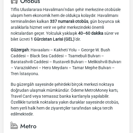
Otobüs
Tiflis Uluslararası Havalimanı’ndan şehir merkezine otobüsle
ulaşım hem ekonomik hem de oldukça kolaydır. Havalimanı
terminalinden kalkan
337 numaralı otobüs
, gün boyunca sık
aralıklarla hizmet verir ve şehir merkezindeki önemli
noktalardan geçer. Yolculuk yaklaşık
40–60 dakika
sürer ve
bilet ücreti
1 Gürcistan Larisi (GEL)
’dir.
Güzergah
: Havaalanı – Kakheti Yolu – George W. Bush
Caddesi – Black Sea Caddesi – Tsamebuli Bulvarı –
Baratashvili Caddesi – Rustaveli Bulvarı – Melikishvili Bulvarı
– Varaziskhevi – Hero Meydanı – Tamar Mephe Bulvarı –
Tren İstasyonu.
Bu güzergâh sayesinde şehirdeki birçok merkezi noktaya
doğrudan ulaşmak mümkündür. Ödeme MetroMoney kartı,
Travel Card veya temassız banka kartlarıyla yapılabilir.
Özellikle turistik noktalara yakın duraklar sayesinde otobüs,
hem yerli halk hem de ziyaretçiler tarafından sıkça tercih
edilmektedir.
Metro