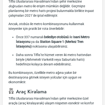
Tiflis Uluslararası Havalimanı’ndan şehir merkezine
doğrudan metro
ile erişim mümkün değildir. Geçmişte
planlanmış bir metro hattı projesi bulunmakla birlikte inşaat
çalışmaları 2021’de iptal edilmiştir.
Ancak, otobüs ile metro kombinasyonunu kullanmak
isteyenler için pratik bir rota önerilebilir:
Önce 337 numaralı
belediye otobüsü
ile
Isani Metro
İstasyonu
ya da
Station Square 1 (Merkez Tren
İstasyonu)
noktasına ulaşabilirsiniz.
Daha sonra Tiflis’te hizmet veren iki metro hattından
biriyle (Akhmeteli‑Varketili veya Saburtalo hattı)
hedefinize kolayca devam edebilirsiniz.
Bu kombinasyon, özellikle metro ağına yakın bir
destinasyona gitmek isteyen yolcular için uygun ve
ekonomiktir.
Araç Kiralama
Tiflis Uluslararası Havalimanı’ndan şehir merkezine özel
araçla (araç kiralayarak) ulaşım nispeten esnektir ve konfor