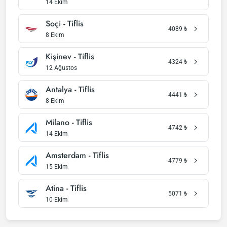
14 Ekim
Soçi - Tiflis
4089
₺
8 Ekim
Kişinev - Tiflis
4324
₺
12 Ağustos
Antalya - Tiflis
4441
₺
8 Ekim
Milano - Tiflis
4742
₺
14 Ekim
Amsterdam - Tiflis
4779
₺
15 Ekim
Atina - Tiflis
5071
₺
10 Ekim