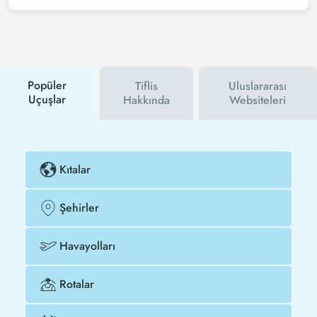
haber bültenine üye olabilir veya Tezfly sosyal
medya hesaplarını takip edebilirsiniz. Bu sayede
hem havayolu hem de Tezfly kampanyalarından ilk
siz haberdar olacaksınız. İndirim kuponu kullanarak
Kars - Tiflis uçak biletinizi çok daha ucuza satın
alabilirsiniz.
Popüler
Tiflis
Uluslararası
Uçuşlar
Hakkında
Websiteleri
Kıtalar
Şehirler
Havayolları
Rotalar