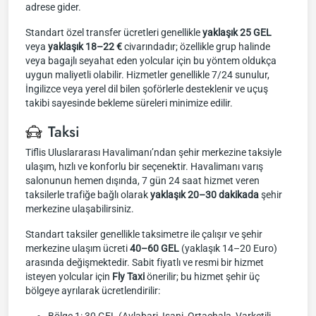
adrese gider.
Standart özel transfer ücretleri genellikle
yaklaşık 25 GEL
veya
yaklaşık 18–22 €
civarındadır; özellikle grup halinde
veya bagajlı seyahat eden yolcular için bu yöntem oldukça
uygun maliyetli olabilir. Hizmetler genellikle 7/24 sunulur,
İngilizce veya yerel dil bilen şoförlerle desteklenir ve uçuş
takibi sayesinde bekleme süreleri minimize edilir.
Taksi
Tiflis Uluslararası Havalimanı’ndan şehir merkezine taksiyle
ulaşım, hızlı ve konforlu bir seçenektir. Havalimanı varış
salonunun hemen dışında, 7 gün 24 saat hizmet veren
taksilerle trafiğe bağlı olarak
yaklaşık 20–30 dakikada
şehir
merkezine ulaşabilirsiniz.
Standart taksiler genellikle taksimetre ile çalışır ve şehir
merkezine ulaşım ücreti
40–60 GEL
(yaklaşık 14–20 Euro)
arasında değişmektedir. Sabit fiyatlı ve resmi bir hizmet
isteyen yolcular için
Fly Taxi
önerilir; bu hizmet şehir üç
bölgeye ayrılarak ücretlendirilir: