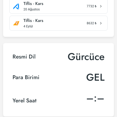
Tiflis - Kars
7732
₺
20 Ağustos
Tiflis - Kars
8632
₺
4 Eylül
Gürcüce
Resmi Dil
GEL
Para Birimi
–:–
Yerel Saat