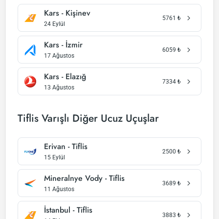
Kars - Kişinev
5761
₺
24 Eylül
Kars - İzmir
6059
₺
17 Ağustos
Kars - Elazığ
7334
₺
13 Ağustos
Tiflis Varışlı Diğer Ucuz Uçuşlar
Erivan - Tiflis
2500
₺
15 Eylül
Mineralnye Vody - Tiflis
3689
₺
11 Ağustos
İstanbul - Tiflis
3883
₺