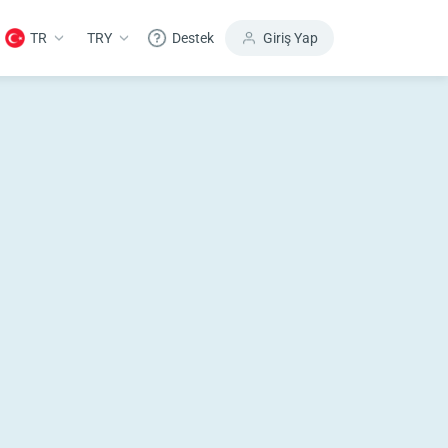
TR
TRY
Destek
Giriş Yap