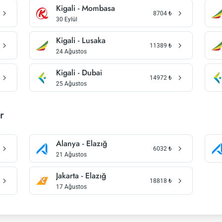
Kigali - Mombasa
8704
₺
30 Eylül
Kigali - Lusaka
11389
₺
24 Ağustos
Kigali - Dubai
14972
₺
25 Ağustos
r
Alanya - Elazığ
6032
₺
21 Ağustos
Jakarta - Elazığ
18818
₺
17 Ağustos