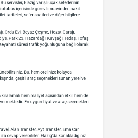
servisler, Elazığ varışlı uçak seferlerinin
i otobüs içerisinde görevli muavinden nakit
 tarifeleri, sefer saatleri ve diğer bilgilere
ı, Ordu Evi, Beyaz Çeşme, Hozat Garajı,
iye, Park 23, Hazardağlı Kavşağı, Tedaş, Tofaş
 seyahati süresi trafik yoğunluğuna bağlı olarak
nebilirsiniz. Bu, hem otelinize kolayca
kışında, çeşitli araç seçenekleri sunan yerel ve
 kiralamak hem maliyet açısından etkili hem de
 vermektedir. En uygun fiyat ve araç seçenekleri
Travel, Alan Transfer, Ayt Transfer, Ema Car
ıza cevap verebilirler. Elazığ'da konakladığınız