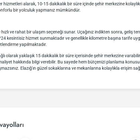
er hizmetleri alarak, 10-15 dakikalık bir süre içinde şehir merkezine kolayl
a konforlu bir yolculuk yapmanız mümkündür.
hızlı ve rahat bir ulaşım seçeneği sunar. Uçağınız indikten sonra, geliş te
, 7/24 kesintisiz hizmet sunmaktadır ve genellikle kilometre başına tarife 
tlendirme yapılmaktadır.
 olarak yaklaşık 15 dakikalık bir süre içerisinde şehir merkezine varabilirs
 maliyet hakkında bilgi verebilir. Bu sayede hem bütçenizi planlama konusu
mazsınız. Elazığ'ın güzel sokaklarına ve mekanlarına kolaylıkla erişim sağlam
vayolları