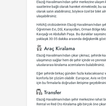
Elazığ Havalimanı'ndan şehir merkezine ulaşım k
saatlerine bağlı olarak hareket etmektedir, bu 
olarak satın alabilirsiniz, böylece özel bir bilet 
ulaşabilirsiniz.
HAVAŞ otobüslerinin Elazığ Havalimanı'ndan şehi
Öğretmen Evi, DSİ, Karayolları, Orman Bölge Mü
Kavşağı ve Abdullah Paşa. Bu duraklar sayesinde 
yaklaşık 30-35 dakika arasında değişkenlik göste
Araç Kiralama
Elazığ Havalimanı'ndan çıkar çıkmaz, şehirde kal
ulaşımınızı sağlar hem de şehir içinde ve çevresi
uluslararası kiralama acentalarını bulabilirsiniz.
Eğer şehirde birkaç günden fazla kalacaksanız 
konforlu bir çözüm olabilir. Europcar, Avis ve E
için bu firmalarla doğrudan iletişime geçebilirsin
Transfer
Elazığ Havalimanı'ndan şehir merkezine rahat bir 
Rental ve Red Oto Kiralama gibi birçok öne çıkan 