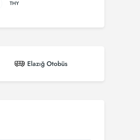
THY
Elazığ
Otobüs