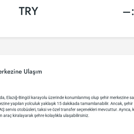
TRY
–
erkezine Ulaşım
nda, Elazığ-Bingöl karayolu üzerinde konumlanmış olup şehir merkezine s
zine yapılan yolculuk yaklaşık 15 dakikada tamamlanabilir. Ancak, şehir 
Ş servis otobüsleri, taksi ve özel transfer seçenekleri mevcuttur. Ayrıca, 
araç kiralayarak şehre kolaylıkla ulaşabilirsiniz.