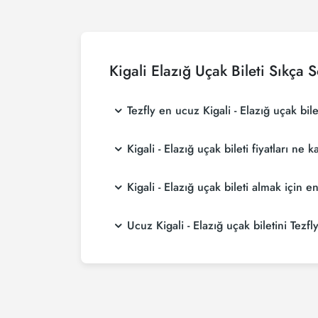
Kigali Elazığ Uçak Bileti Sıkça 
Tezfly en ucuz Kigali - Elazığ uçak bilet
Tezfly, en ucuz Kigali - Elazığ uçak bileti fi
Kigali - Elazığ uçak bileti fiyatları ne
Tezfly sitesinde yapacağın tek bir aramada ile 
Kigali - Elazığ uçak bileti fiyatları, havayol
Kigali - Elazığ uçak bileti almak içi
yaparak ve promosyonları takip ederek daha u
Kigali - Elazığ uçak bileti satın almak istiy
Ucuz Kigali - Elazığ uçak biletini Tezfly
daha ucuza uçarsınız.
Ucuz Kigali - Elazığ uçak bileti satın almak 
hem de Tezfly kampanyalarından ilk siz haberd