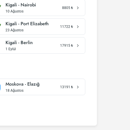
Kigali - Nairobi
8805
₺
10 Ağustos
Kigali - Port Elizabeth
11722
₺
23 Ağustos
Kigali - Berlin
17915
₺
1 Eylül
Moskova - Elazığ
13191
₺
18 Ağustos