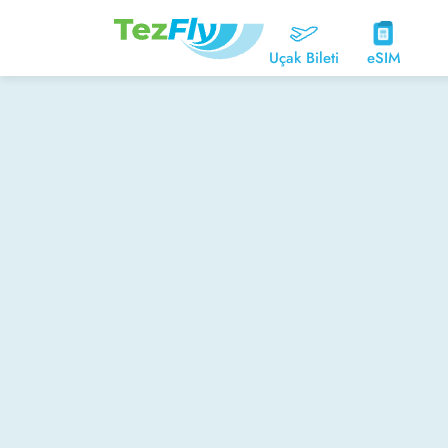
Uçak Bileti
eSIM