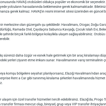
onusunda HAVAŞ otobüsleri oldukça popüler ve ekonomik bir seçenektir. Bu 
sayede yolcuların havaalanında beklemesine gerek kalmamaktadır. Biletiniz
almanıza gerek kalmaz. HAVAŞ'ın resmi internet sitesi üzerinden en güncel bilet
r merkezine olan güzergahı şu şekildedir: Havalimanı, Otogar, Doğu Garaj
dürlüğü, Ramada Otel, Çaydaçıra Sabuncu Kavşağı, Çocuk Islah Evi, Beled
şehirde birçok farklı bölgeye kolaylıkla ulaşım sağlayabilirsiniz. Otobüs
rebilir.
ış sürenizi daha özgür ve esnek hale getirmek için bir araç kiralamayı düşü
ndeki yerleri ziyaret etme imkanı sunar. Havalimanının varış terminalinin çı
veya komşu bölgelere seyahat planlıyorsanız, Elazığ Havalimanı'ndan araç
nterprise Rent a Car gibi tanınmış kiralama şirketleri havalimanında hizmet
iz.
ulaşım için özel transfer hizmetleri tercih edebilirsiniz. Elazığ'da; Progo 
transfer firması mevcut olup, bireysel, grup veya VIP transfer ihtiyaçların