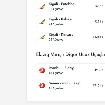
Kigali - Entebbe
7657
₺
31 Ağustos
Kigali - Kahire
9223
₺
24 Ağustos
Kigali - Kinşasa
13263
₺
25 Ağustos
Elazığ Varışlı Diğer Ucuz Uçuşla
İstanbul - Elazığ
4206
₺
18 Ağustos
Semerkand - Elazığ
17151
₺
15 Ağustos