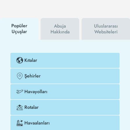
medya hesaplarını takip edebilirsiniz. Bu sayede
hem havayolu hem de Tezfly kampanyalarından ilk
siz haberdar olacaksınız. İndirim kuponu kullanarak
Lagos - Abuja uçak biletinizi çok daha ucuza satın
alabilirsiniz.
Popüler
Abuja
Uluslararası
Uçuşlar
Hakkında
Websiteleri
Kıtalar
Şehirler
Havayolları
Rotalar
Havaalanları