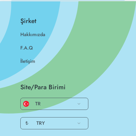
Şirket
Hakkımızda
F.A.Q
İletişim
Site/Para Birimi
TR
₺
TRY