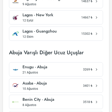
14637
₺
9 Ağustos
Lagos - New York
14667
₺
12 Eylül
Lagos - Guangzhou
15302
₺
12 Ekim
Abuja Varışlı Diğer Ucuz Uçuşlar
Enugu - Abuja
3269
₺
21 Ağustos
Asaba - Abuja
3401
₺
10 Ağustos
Benin City - Abuja
3518
₺
8 Ağustos