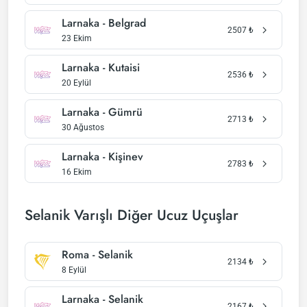
Larnaka - Belgrad
2507
₺
23 Ekim
Larnaka - Kutaisi
2536
₺
20 Eylül
Larnaka - Gümrü
2713
₺
30 Ağustos
Larnaka - Kişinev
2783
₺
16 Ekim
Selanik Varışlı Diğer Ucuz Uçuşlar
Roma - Selanik
2134
₺
8 Eylül
Larnaka - Selanik
2167
₺