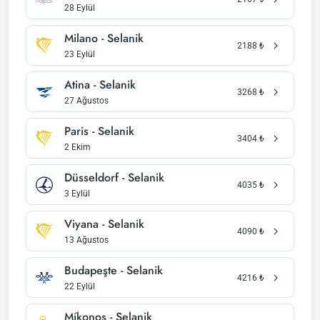
28 Eylül
Milano - Selanik
2188
₺
23 Eylül
Atina - Selanik
3268
₺
27 Ağustos
Paris - Selanik
3404
₺
2 Ekim
Düsseldorf - Selanik
4035
₺
3 Eylül
Viyana - Selanik
4090
₺
13 Ağustos
Budapeşte - Selanik
4216
₺
22 Eylül
Míkonos - Selanik