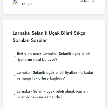
4244
₺
10 Eylül
Larnaka Selanik Uçak Bileti Sıkça
Sorulan Sorular
Tezfly en ucuz Larnaka - Selanik uçak bileti
fiyatlarını nasıl buluyor?
Tezfly, en ucuz Larnaka - Selanik uçak bileti
Larnaka - Selanik uçak bileti fiyatları ne kadar
fiyatlarını bulmak için tur operatörleri, büyük
rezervasyon siteleri (konsolidatörler) ve yüzlerce
ve hangi faktörlere bağlıdır?
havayolu sitesini aramaktadır. Tezfly sitesinde
Larnaka - Selanik uçak bileti fiyatları, havayolu
yapacağın tek bir aramada ile birçok tedarikçiyi
Larnaka - Selanik uçak bileti almak için en
şirketine, seyahat tarihlerinize, bilet sınıfınıza ve
arayarak ucuz Larnaka - Selanik uçak biletlerini
rezervasyon yapılan döneme göre değişiklik
bulup karşılaştırabilir ve un uygun biletini
ucuz dönem ne zamandır?
gösterir. Erken rezervasyon yaparak ve
seçebilirsin.
Larnaka - Selanik uçak bileti satın almak istiyorsanız
promosyonları takip ederek daha uygun fiyatlara