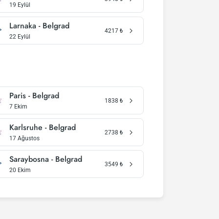
19 Eylül
Larnaka - Belgrad
4217
₺
22 Eylül
Paris - Belgrad
1838
₺
7 Ekim
Karlsruhe - Belgrad
2738
₺
17 Ağustos
Saraybosna - Belgrad
3549
₺
20 Ekim