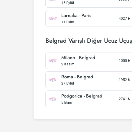
15 Eylül
Larnaka - Paris
4027
₺
11 Ekim
Belgrad Varışlı Diğer Ucuz Uçuş
Milano - Belgrad
1055
₺
2 Kasım
Roma - Belgrad
1952
₺
27 Eylül
Podgorica - Belgrad
2741
₺
5 Ekim