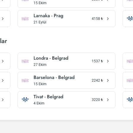
15 Ekim
Larnaka - Prag
4158
₺
21 Eylül
lar
Londra - Belgrad
1537
₺
27 Ekim
Barselona - Belgrad
2242
₺
15 Ekim
Tivat - Belgrad
3220
₺
4 Ekim