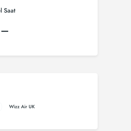
l Saat
:–
Wizz Air UK