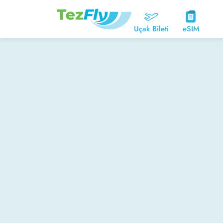
Uçak Bileti
eSIM