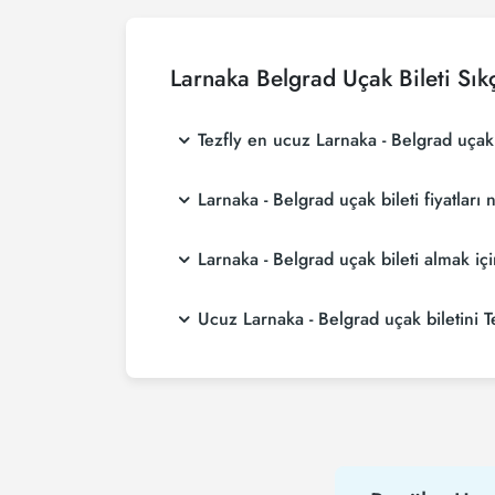
Larnaka Belgrad Uçak Bileti Sık
Tezfly en ucuz Larnaka - Belgrad uçak b
Tezfly, en ucuz Larnaka - Belgrad uçak bileti 
Larnaka - Belgrad uçak bileti fiyatları
aramaktadır. Tezfly sitesinde yapacağın tek b
biletini seçebilirsin.
Larnaka - Belgrad uçak bileti fiyatları, havay
Larnaka - Belgrad uçak bileti almak 
rezervasyon yaparak ve promosyonları takip e
Larnaka - Belgrad uçak bileti satın almak i
Ucuz Larnaka - Belgrad uçak biletini Te
alırsanız çok daha ucuza uçarsınız.
Ucuz Larnaka - Belgrad uçak bileti satın alm
havayolu hem de Tezfly kampanyalarından ilk 