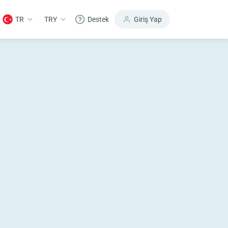
TR
TRY
Destek
Giriş Yap