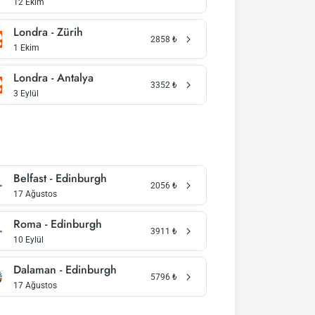
12 Ekim
Londra - Zürih
2858
₺
1 Ekim
Londra - Antalya
3352
₺
3 Eylül
Belfast - Edinburgh
2056
₺
17 Ağustos
Roma - Edinburgh
3911
₺
10 Eylül
Dalaman - Edinburgh
5796
₺
17 Ağustos