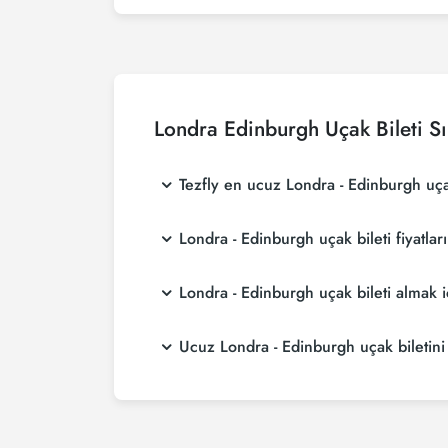
Londra Edinburgh Uçak Bileti Sı
Tezfly en ucuz Londra - Edinburgh uçak 
Tezfly, en ucuz Londra - Edinburgh uçak bileti
Londra - Edinburgh uçak bileti fiyatlar
aramaktadır. Tezfly sitesinde yapacağın tek b
biletini seçebilirsin.
Londra - Edinburgh uçak bileti fiyatları, hava
Londra - Edinburgh uçak bileti almak
rezervasyon yaparak ve promosyonları takip e
Londra - Edinburgh uçak bileti satın almak 
Ucuz Londra - Edinburgh uçak biletini T
alırsanız çok daha ucuza uçarsınız.
Ucuz Londra - Edinburgh uçak bileti satın al
havayolu hem de Tezfly kampanyalarından ilk
alabilirsiniz.