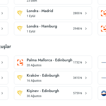
23 Ekim
Londra - Madrid
2800
₺
1 Eylül
Londra - Hamburg
2948
₺
1 Eylül
uşlar
Palma Mallorca - Edinburgh
1732
₺
20 Ağustos
Kraków - Edinburgh
3410
₺
16 Ağustos
Kişinev - Edinburgh
5759
₺
30 Ağustos