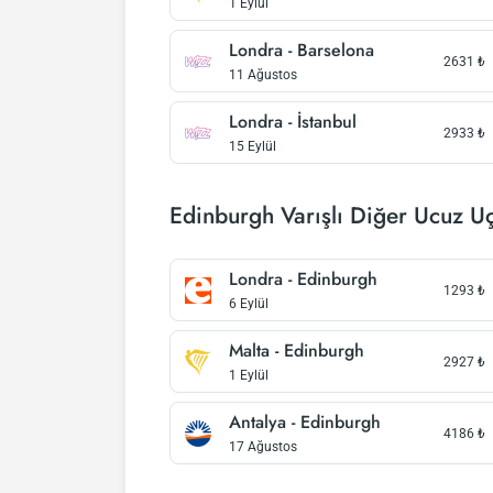
1 Eylül
Londra - Barselona
2631
₺
11 Ağustos
Londra - İstanbul
2933
₺
15 Eylül
Edinburgh Varışlı Diğer Ucuz Uç
Londra - Edinburgh
1293
₺
6 Eylül
Malta - Edinburgh
2927
₺
1 Eylül
Antalya - Edinburgh
4186
₺
17 Ağustos