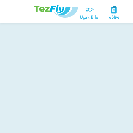
Uçak Bileti
eSIM