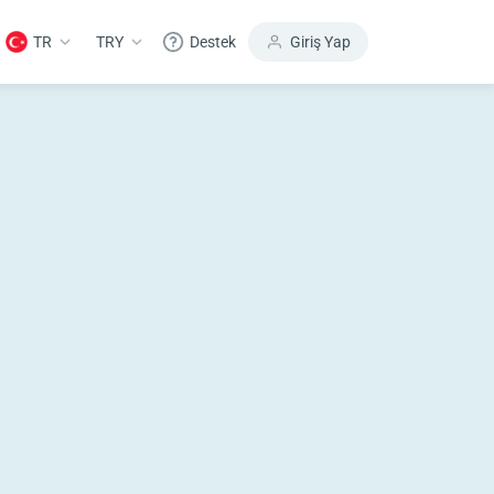
TR
TRY
Destek
Giriş Yap