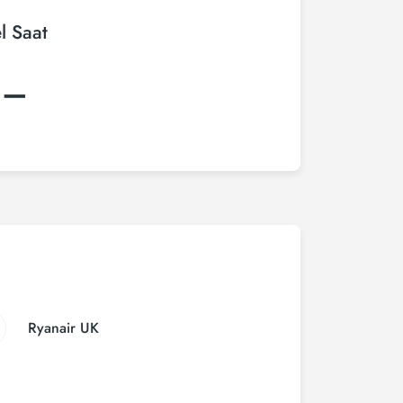
l Saat
:–
Ryanair UK