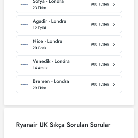
Sofya
-
Londra
900
TL’den
23 Ekim
Agadir
-
Londra
900
TL’den
12 Eylül
Nice
-
Londra
900
TL’den
20 Ocak
Venedik
-
Londra
900
TL’den
14 Aralık
Bremen
-
Londra
900
TL’den
29 Ekim
Ryanair UK
Sıkça Sorulan Sorular