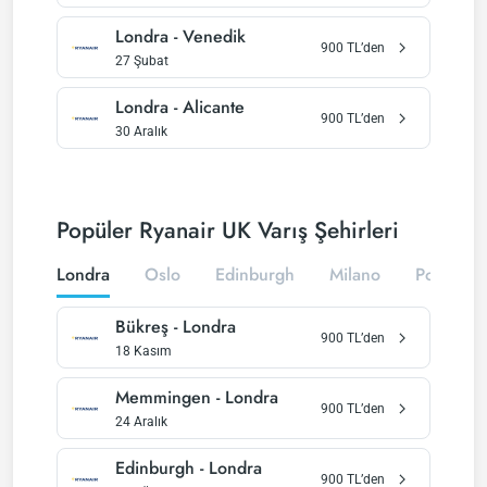
Londra
-
Venedik
900
TL’den
27 Şubat
Londra
-
Alicante
900
TL’den
30 Aralık
Popüler Ryanair UK Varış Şehirleri
Londra
Oslo
Edinburgh
Milano
Podgoric
Bükreş
-
Londra
900
TL’den
18 Kasım
Memmingen
-
Londra
900
TL’den
24 Aralık
Edinburgh
-
Londra
900
TL’den