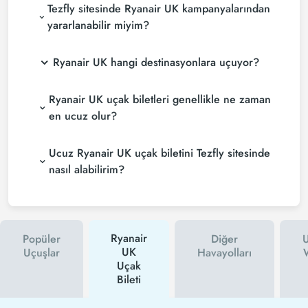
Tezfly sitesinde Ryanair UK kampanyalarından
yararlanabilir miyim?
Ryanair UK hangi destinasyonlara uçuyor?
Ryanair UK uçak biletleri genellikle ne zaman
en ucuz olur?
Ucuz Ryanair UK uçak biletini Tezfly sitesinde
nasıl alabilirim?
Ryanair
Popüler
Diğer
U
UK
Uçuşlar
Havayolları
Uçak
Bileti