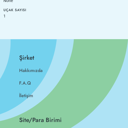
None
UÇAK SAYISI
1
Şirket
Hakkımızda
F.A.Q
İletişim
Site/Para Birimi