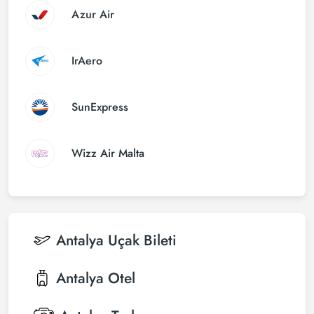
Azur Air
IrAero
SunExpress
Wizz Air Malta
Antalya
Uçak Bileti
Antalya
Otel