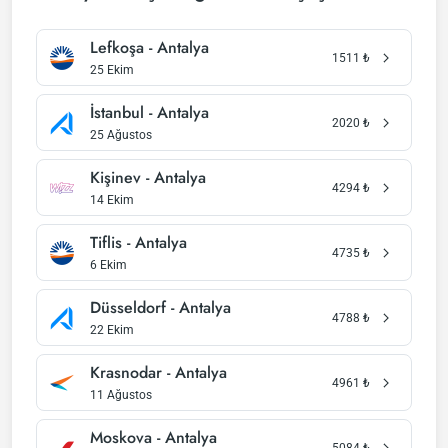
Lefkoşa - Antalya
1511
₺
25 Ekim
İstanbul - Antalya
2020
₺
25 Ağustos
Kişinev - Antalya
4294
₺
14 Ekim
Tiflis - Antalya
4735
₺
6 Ekim
Düsseldorf - Antalya
4788
₺
22 Ekim
Krasnodar - Antalya
4961
₺
11 Ağustos
Moskova - Antalya
5084
₺