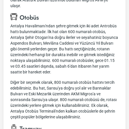
olarak Atatürk Bulvarı üzerinde bulunan Migros AVM'ye
ulaşır.
Otobüs
Antalya Havalimanı'ndan şehre gitmek için iki adet Antrobüs
hattı bulunmaktadır. İlk hat olan 600 numaralı otobüs,
Antalya Şehir Otogarı'na doğru ilerler ve seyahatiniz boyunca
Aspendos Bulvarı, Mevlâna Caddesi ve Yüzüncü Yıl Bulvarı
gibi önemli yerlerden geçer. Bu hattı seçtiğinizde, rotanın
üzerindeki herhangi bir durakta inebilir ve gitmek istediğiniz
noktaya ulaşabilirsiniz. 600 numaralı otobüsler, gece 01.15
ve 03.45 saatleri dışında, sabah 6'dan itibaren her yarım
saatte bir hareket eder.
Diğer bir seçenek olarak, 800 numaralı otobüs hattını tercih
edebilirsiniz. Bu hat, Sarısu'ya doğru yol alır ve Barınaklar
Bulvarı ve Eski Mezarlık üzerinden AKM Migros'a ve
sonrasında Sarısu'ya ulaşır. 800 numaralı otobüsü de, rotası
üzerindeki yerlere gitmek için kullanabilirsiniz. Ek olarak,
Antalya Otobüs Terminali'nden kalkan otobüslerle de şehrin
çeşitli popüler bölgelerine ulaşabilirsiniz.
Tramvay