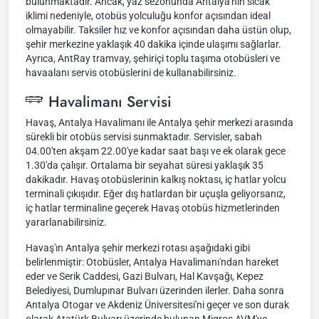
bulunmaktadır. Ancak, yaz sezonunda Antalya'nın sıcak
iklimi nedeniyle, otobüs yolculuğu konfor açısından ideal
olmayabilir. Taksiler hız ve konfor açısından daha üstün olup,
şehir merkezine yaklaşık 40 dakika içinde ulaşımı sağlarlar.
Ayrıca, AntRay tramvay, şehiriçi toplu taşıma otobüsleri ve
havaalanı servis otobüslerini de kullanabilirsiniz.
Havalimanı Servisi
Havaş, Antalya Havalimanı ile Antalya şehir merkezi arasında
sürekli bir otobüs servisi sunmaktadır. Servisler, sabah
04.00'ten akşam 22.00'ye kadar saat başı ve ek olarak gece
1.30'da çalışır. Ortalama bir seyahat süresi yaklaşık 35
dakikadır. Havaş otobüslerinin kalkış noktası, iç hatlar yolcu
terminali çıkışıdır. Eğer dış hatlardan bir uçuşla geliyorsanız,
iç hatlar terminaline geçerek Havaş otobüs hizmetlerinden
yararlanabilirsiniz.
Havaş'ın Antalya şehir merkezi rotası aşağıdaki gibi
belirlenmiştir: Otobüsler, Antalya Havalimanı'ndan hareket
eder ve Serik Caddesi, Gazi Bulvarı, Hal Kavşağı, Kepez
Belediyesi, Dumlupınar Bulvarı üzerinden ilerler. Daha sonra
Antalya Otogar ve Akdeniz Üniversitesi'ni geçer ve son durak