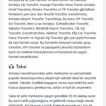
Antalya'da bir çok transfer firması hizmet vermektedir.
Antalya Vip Transfer, Voyage Transfer, Hana Travel, Antalya
Hotel Transfers, Riviera Transfers ve TR Transfer gibi bilinen
firmaların yanı sıra, Sun Shuttle Transfer, transferciniz,
Antalya Airport Transfer, Transferiya, By Kara VIP Transfer,
Ice Transfer, Rent a car Antalya, TurkeyBooker Transfer,
Alibaba Transfers, Windmill Airport Transfers, Clk Vıp
Transfer, Grandtransfers, Akdeniz Transfer, Ella Car Transfer,
Hana Transfer ve Toprak Vip Transfer gibi çok çeşitli firmalar
da size hizmet sunar. Bu hizmetler bireysel transfer, grup
transferi, VIP transfer ve paylaşımlı (shuttle) hizmetlerini
içerir, bu nedenle ihtiyaçlarınıza ve bütçenize en uygun
hizmeti seçebilirsiniz.
Taksi
Antalya Havalimanı'ndan şehir merkezine ve çevresindeki
popüler destinasyonlara ulaşım için taksiler ideal bir seçenek
olabilir. Taksiler, özellikle bagajınız varsa veya belirli bir yere
hızlıca ulaşmanız gerekiyorsa, rahat ve hızlı bir seçenektir.
Taksi ile şehir merkezine ulaşım genellikle 20-30 dakika sürer.
Bu süre trafik yoğunluğuna ve gidilecek rotaya bağlı olarak
değişebilir. Antalya'nın turistik ilçeleri Konyaaltı ve Lara da