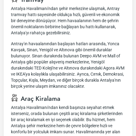
Antalya Havalimanı'ndan şehir merkezine ulaşmak, Antray
tramvay hattı sayesinde oldukça hızlı, güvenli ve ekonomik
bir deneyime dönüşüyor. Hem havaalanının hem de şehrin
önemli noktalarını birbirine bağlayan bu hattı kullanarak,
Antalya'yı rahatça gezebilirsiniz.
Antray'ın havaalanından başlayan hatları arasında, Yonca
Kavşak, Sinan, Yenigöl ve Altınova gibi önemli duraklar
bulunuyor. Sinan durakında bulunan Deepo AVM ve Mall of
Antalya gibi popüler alışveriş merkezlerine, Yenigöl
durakındaki TED Koleji'ne ve Altınova durakındaki Agora AVM
ve IKEA'ya kolaylıkla ulaşabilirsiniz. Ayrıca, Cırnık, Demokrasi,
Topçular, Kışla, Meydan, ve diğer birçok durakla Antalya'nın
birçok yerine ulaşım imkanınız olacaktır.
Araç Kiralama
Antalya Havalimanı'ndan kendi başınıza seyahat etmek
isterseniz, orada bulunan çeşitli araç kiralama şirketlerinden
bir araç kiralamak en iyi seçenek olabilir. Bu hizmet, hem
Antalya şehir merkezine hem de çevre bölgelere hızlı ve
konforlu bir yolculuk imkanı sunar. Havalimanında yer alan