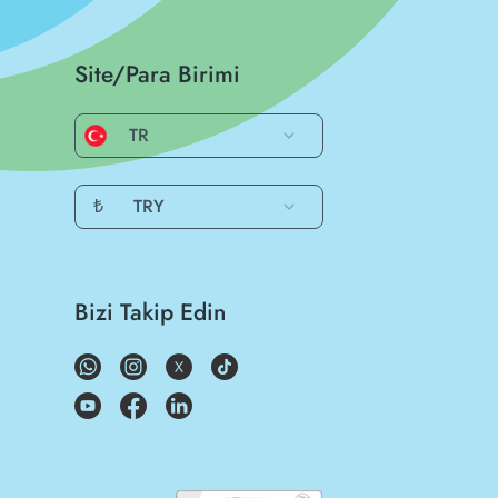
Site/Para Birimi
TR
₺
TRY
Bizi Takip Edin