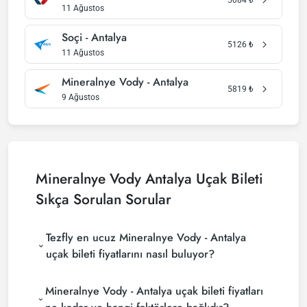
11 Ağustos
Soçi - Antalya
5126
₺
11 Ağustos
Mineralnye Vody - Antalya
5819
₺
9 Ağustos
Mineralnye Vody Antalya Uçak Bileti
Sıkça Sorulan Sorular
Tezfly en ucuz Mineralnye Vody - Antalya
uçak bileti fiyatlarını nasıl buluyor?
Tezfly, en ucuz Mineralnye Vody - Antalya uçak bileti
Mineralnye Vody - Antalya uçak bileti fiyatları
fiyatlarını bulmak için tur operatörleri, büyük
rezervasyon siteleri (konsolidatörler) ve yüzlerce