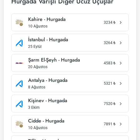
Hurgada Varışlı Diğer Ucuz Uçuşlar
Kahire - Hurgada
3234
₺
10 Ağustos
İstanbul - Hurgada
3264
₺
25 Eylül
Şarm El-Şeyh - Hurgada
4583
₺
20 Ağustos
Antalya - Hurgada
5321
₺
8 Ağustos
Kişinev - Hurgada
7520
₺
3 Ekim
Cidde - Hurgada
7891
₺
10 Ağustos