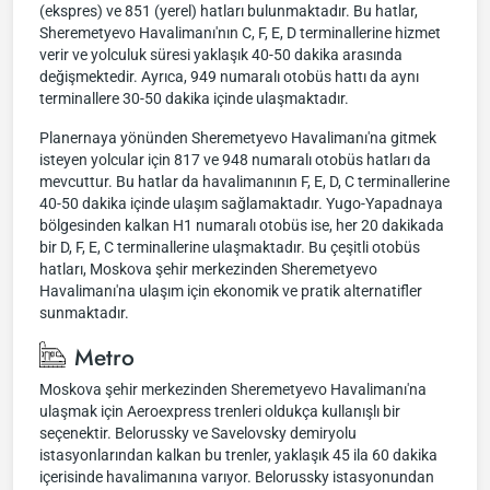
(ekspres) ve 851 (yerel) hatları bulunmaktadır. Bu hatlar,
Sheremetyevo Havalimanı'nın C, F, E, D terminallerine hizmet
verir ve yolculuk süresi yaklaşık 40-50 dakika arasında
değişmektedir. Ayrıca, 949 numaralı otobüs hattı da aynı
terminallere 30-50 dakika içinde ulaşmaktadır.
Planernaya yönünden Sheremetyevo Havalimanı'na gitmek
isteyen yolcular için 817 ve 948 numaralı otobüs hatları da
mevcuttur. Bu hatlar da havalimanının F, E, D, C terminallerine
40-50 dakika içinde ulaşım sağlamaktadır. Yugo-Yapadnaya
bölgesinden kalkan H1 numaralı otobüs ise, her 20 dakikada
bir D, F, E, C terminallerine ulaşmaktadır. Bu çeşitli otobüs
hatları, Moskova şehir merkezinden Sheremetyevo
Havalimanı'na ulaşım için ekonomik ve pratik alternatifler
sunmaktadır.
Metro
Moskova şehir merkezinden Sheremetyevo Havalimanı'na
ulaşmak için Aeroexpress trenleri oldukça kullanışlı bir
seçenektir. Belorussky ve Savelovsky demiryolu
istasyonlarından kalkan bu trenler, yaklaşık 45 ila 60 dakika
içerisinde havalimanına varıyor. Belorussky istasyonundan