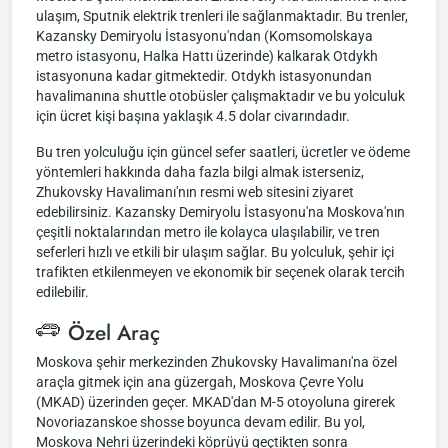
ulaşım, Sputnik elektrik trenleri ile sağlanmaktadır. Bu trenler,
Kazansky Demiryolu İstasyonu'ndan (Komsomolskaya
metro istasyonu, Halka Hattı üzerinde) kalkarak Otdykh
istasyonuna kadar gitmektedir. Otdykh istasyonundan
havalimanına shuttle otobüsler çalışmaktadır ve bu yolculuk
için ücret kişi başına yaklaşık 4.5 dolar civarındadır.
Bu tren yolculuğu için güncel sefer saatleri, ücretler ve ödeme
yöntemleri hakkında daha fazla bilgi almak isterseniz,
Zhukovsky Havalimanı'nın resmi web sitesini ziyaret
edebilirsiniz. Kazansky Demiryolu İstasyonu'na Moskova'nın
çeşitli noktalarından metro ile kolayca ulaşılabilir, ve tren
seferleri hızlı ve etkili bir ulaşım sağlar. Bu yolculuk, şehir içi
trafikten etkilenmeyen ve ekonomik bir seçenek olarak tercih
edilebilir.
Özel Araç
Moskova şehir merkezinden Zhukovsky Havalimanı'na özel
araçla gitmek için ana güzergah, Moskova Çevre Yolu
(MKAD) üzerinden geçer. MKAD'dan M-5 otoyoluna girerek
Novoriazanskoe shosse boyunca devam edilir. Bu yol,
Moskova Nehri üzerindeki köprüyü geçtikten sonra