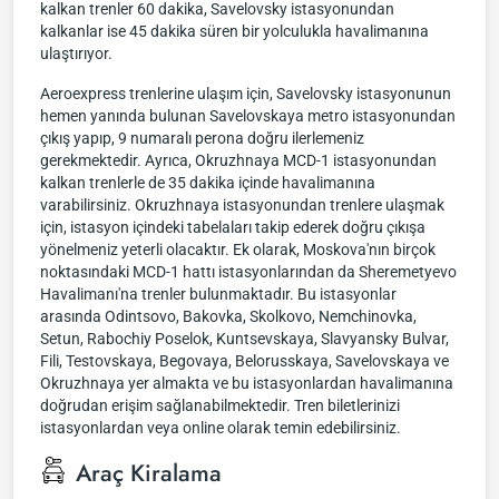
kalkan trenler 60 dakika, Savelovsky istasyonundan
kalkanlar ise 45 dakika süren bir yolculukla havalimanına
ulaştırıyor.
Aeroexpress trenlerine ulaşım için, Savelovsky istasyonunun
hemen yanında bulunan Savelovskaya metro istasyonundan
çıkış yapıp, 9 numaralı perona doğru ilerlemeniz
gerekmektedir. Ayrıca, Okruzhnaya MCD-1 istasyonundan
kalkan trenlerle de 35 dakika içinde havalimanına
varabilirsiniz. Okruzhnaya istasyonundan trenlere ulaşmak
için, istasyon içindeki tabelaları takip ederek doğru çıkışa
yönelmeniz yeterli olacaktır. Ek olarak, Moskova'nın birçok
noktasındaki MCD-1 hattı istasyonlarından da Sheremetyevo
Havalimanı'na trenler bulunmaktadır. Bu istasyonlar
arasında Odintsovo, Bakovka, Skolkovo, Nemchinovka,
Setun, Rabochiy Poselok, Kuntsevskaya, Slavyansky Bulvar,
Fili, Testovskaya, Begovaya, Belorusskaya, Savelovskaya ve
Okruzhnaya yer almakta ve bu istasyonlardan havalimanına
doğrudan erişim sağlanabilmektedir. Tren biletlerinizi
istasyonlardan veya online olarak temin edebilirsiniz.
Araç Kiralama