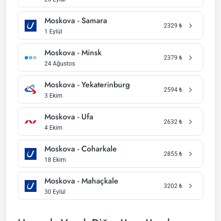
Moskova - Samara
2329
₺
1 Eylül
Moskova - Minsk
2379
₺
24 Ağustos
Moskova - Yekaterinburg
2594
₺
3 Ekim
Moskova - Ufa
2632
₺
4 Ekim
Moskova - Coharkale
2855
₺
18 Ekim
Moskova - Mahaçkale
3202
₺
30 Eylül