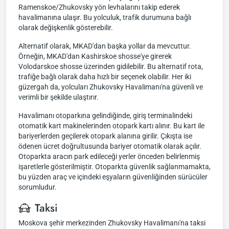
Ramenskoe/Zhukovsky yön levhalarını takip ederek
havalimanına ulaşır. Bu yolculuk, trafik durumuna bağlı
olarak değişkenlik gösterebilir.
Alternatif olarak, MKAD'dan başka yollar da mevcuttur.
Örneğin, MKAD'dan Kashirskoe shosse'ye girerek
Volodarskoe shosse üzerinden gidilebilir. Bu alternatif rota,
trafiğe bağlı olarak daha hızlı bir seçenek olabilir. Her iki
güzergah da, yolcuları Zhukovsky Havalimanı'na güvenli ve
verimli bir şekilde ulaştırır.
Havalimanı otoparkına gelindiğinde, giriş terminalindeki
otomatik kart makinelerinden otopark kartı alınır. Bu kart ile
bariyerlerden geçilerek otopark alanına girilir. Çıkışta ise
ödenen ücret doğrultusunda bariyer otomatik olarak açılır.
Otoparkta aracın park edileceği yerler önceden belirlenmiş
işaretlerle gösterilmiştir. Otoparkta güvenlik sağlanmamakta,
bu yüzden araç ve içindeki eşyaların güvenliğinden sürücüler
sorumludur.
Taksi
Moskova şehir merkezinden Zhukovsky Havalimanı'na taksi