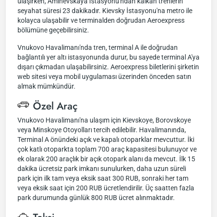
ulaşırken, Aminevskaya İstasyonu'ndan kalkan trenlerin
seyahat süresi 23 dakikadır. Kievsky İstasyonu'na metro ile
kolayca ulaşabilir ve terminalden doğrudan Aeroexpress
bölümüne geçebilirsiniz.
Vnukovo Havalimanı'nda tren, terminal A ile doğrudan
bağlantılı yer altı istasyonunda durur, bu sayede terminal A'ya
dışarı çıkmadan ulaşabilirsiniz. Aeroexpress biletlerini şirketin
web sitesi veya mobil uygulaması üzerinden önceden satın
almak mümkündür.
Özel Araç
Vnukovo Havalimanı'na ulaşım için Kievskoye, Borovskoye
veya Minskoye Otoyolları tercih edilebilir. Havalimanında,
Terminal A önündeki açık ve kapalı otoparklar mevcuttur. İki
çok katlı otoparkta toplam 700 araç kapasitesi bulunuyor ve
ek olarak 200 araçlık bir açık otopark alanı da mevcut. İlk 15
dakika ücretsiz park imkanı sunulurken, daha uzun süreli
park için ilk tam veya eksik saat 300 RUB, sonraki her tam
veya eksik saat için 200 RUB ücretlendirilir. Üç saatten fazla
park durumunda günlük 800 RUB ücret alınmaktadır.