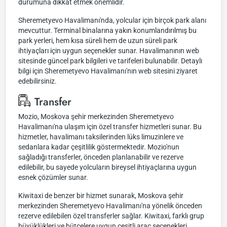
durumuna dikkat etmek önemlidir.
Sheremetyevo Havalimanı'nda, yolcular için birçok park alanı
mevcuttur. Terminal binalarına yakın konumlandırılmış bu
park yerleri, hem kısa süreli hem de uzun süreli park
ihtiyaçları için uygun seçenekler sunar. Havalimanının web
sitesinde güncel park bilgileri ve tarifeleri bulunabilir. Detaylı
bilgi için Sheremetyevo Havalimanı'nın web sitesini ziyaret
edebilirsiniz.
Transfer
Mozio, Moskova şehir merkezinden Sheremetyevo
Havalimanı'na ulaşım için özel transfer hizmetleri sunar. Bu
hizmetler, havalimanı taksilerinden lüks limuzinlere ve
sedanlara kadar çeşitlilik göstermektedir. Mozio'nun
sağladığı transferler, önceden planlanabilir ve rezerve
edilebilir, bu sayede yolcuların bireysel ihtiyaçlarına uygun
esnek çözümler sunar.
Kiwitaxi de benzer bir hizmet sunarak, Moskova şehir
merkezinden Sheremetyevo Havalimanı'na yönelik önceden
rezerve edilebilen özel transferler sağlar. Kiwitaxi, farklı grup
büyüklükleri ve bütçelere uygun çeşitli araç seçenekleri