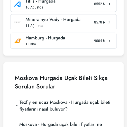
Tiflis - Hurgada
8552
₺
10 Ağustos
Mineralnye Vody - Hurgada
8570
₺
11 Ağustos
Hamburg - Hurgada
9004
₺
1 Ekim
Moskova Hurgada Uçak Bileti Sıkça
Sorulan Sorular
Tezfly en ucuz Moskova - Hurgada uçak bileti
fiyatlarını nasıl buluyor?
Tezfly, en ucuz Moskova - Hurgada uçak bileti
Moskova - Hurgada uçak bileti fiyatları ne
fiyatlarını bulmak için tur operatörleri, büyük