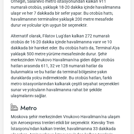
Örneğin, Salarievo metro istasyonundan kalkan 911
numaralı otobüs, yaklaşık 18-20 dakika içinde havalimanına
ulaşır ve her 7 dakikada bir sefer yapar. Bu otobüs hattı,
havalimanının terminaline yaklaşık 200 metre mesafede
durur ve yolcular için uygun bir seçenektir.
Alternatif olarak, Filatov Lug'dan kalkan 272 numaralı
otobüs de 16-20 dakika içinde havalimanına varır ve 10
dakikada bir hareket eder. Bu otobüs hattı da, Terminal A'ya
yaklaşık 500 metre yürüme mesafesinde durur. Şehir
merkezinden Vnukovo Havalimanı'na giden diğer otobüs
hatları arasında 611, 32 ve 128 numaralı hatlar da
bulunmakta ve bu hatlar da terminal bölgesine yakın
duraklarda yolcu indirmektedir. Bu otobüs hatları, farklı
metro istasyonlarından kalkarak çeşitli seyahat seçenekleri
sunar ve yolcuların havalimanına rahat bir şekilde
ulaşmalarını sağlar.
Metro
Moskova şehir merkezinden Vnukovo Havalimanı'na ulaşım
için Aeroexpress trenleri etkili bir seçenektir. Kievsky Tren
İstasyonu'ndan kalkan trenler, havalimanına 33 dakikada