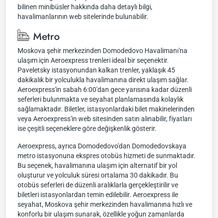
bilinen minibüsler hakkında daha detaylı bilgi,
havalimanlarının web sitelerinde bulunabilir.
Metro
Moskova şehir merkezinden Domodedovo Havalimanı'na
ulaşım için Aeroexpress trenleri ideal bir seçenektir.
Paveletsky istasyonundan kalkan trenler, yaklaşık 45
dakikalık bir yolculukla havalimanına direkt ulaşım sağlar.
Aeroexpress'in sabah 6:00'dan gece yarısına kadar düzenli
seferleri bulunmakta ve seyahat planlamasında kolaylık
sağlamaktadır. Biletler, istasyonlardaki bilet makinelerinden
veya Aeroexpress'in web sitesinden satın alınabilir, fiyatları
ise çeşitli seçeneklere göre değişkenlik gösterir.
Aeroexpress, ayrıca Domodedovo'dan Domodedovskaya
metro istasyonuna ekspres otobüs hizmeti de sunmaktadır.
Bu seçenek, havalimanına ulaşım için alternatif bir yol
oluşturur ve yolculuk süresi ortalama 30 dakikadır. Bu
otobüs seferleri de düzenli aralıklarla gerçekleştirilir ve
biletleri istasyonlardan temin edilebilir. Aeroexpress ile
seyahat, Moskova şehir merkezinden havalimanına hızlı ve
konforlu bir ulaşım sunarak, özellikle yoğun zamanlarda