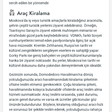
tercih edilen bir yöntemdir.
Araç Kiralama
Moskova'da iş veya turistik amaçlarla kiraladığınız aracınızla,
şehrin çeşitli turistik yerlerini ziyaret edebilirsiniz. Örneğin,
Tsaritsyno Sarayı'nı ziyaret ederek muhteşem mimarisi ve
etrafındaki güzel parkı keşfedebilirsiniz. VDNKh, farklı Sovyet
cumhuriyetlerini temsil eden pavilyonlarıyla ilginç bir açık
hava müzesidir. Kremlin Zırhhanesi, Rusya'nın tarihi ve
kültürel zenginliklerini sergileyen eserlere ev sahipliği yapar.
Gorky Parkı ise geniş bahçeleri ve çeşitli kültürel kurumlarıyla
harika bir ziyaret noktasıdır. Bu yerler, Moskova'nın tarihi ve
kültürel dokusunu daha yakından deneyimlemek için idealdir.
Gezinizin sonunda, Domodedovo Havalimanı'na dönüş
yolculuğunuzda aracı havalimanındaki kiralama şirketinin
ofisine teslim etmeniz gerekecektir. Çoğu kiralama şirketi,
havalimanında kolayca bulunabilir ofislerde araç teslim alma
hizmeti sunmaktadır. Araç teslimi sırasında, yakıt durumu,
aracın genel durumu ve varsa ek ücretler gibi konular göz
önünde bulundurulur. Böylece, kiralamış olduğunuz aracı hızlı
ve sorunsuz bir şekilde teslim ederek, yolculuğunuzu rahatça