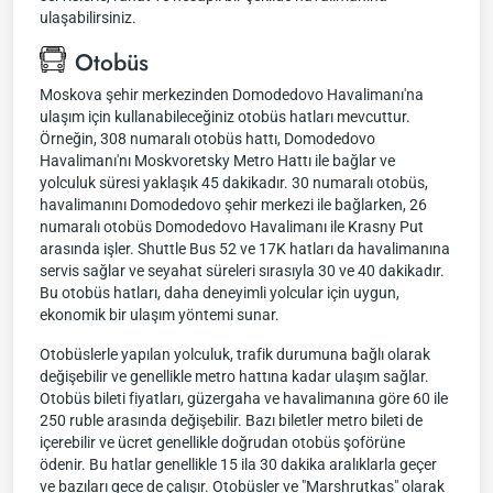
ulaşabilirsiniz.
Otobüs
Moskova şehir merkezinden Domodedovo Havalimanı'na
ulaşım için kullanabileceğiniz otobüs hatları mevcuttur.
Örneğin, 308 numaralı otobüs hattı, Domodedovo
Havalimanı'nı Moskvoretsky Metro Hattı ile bağlar ve
yolculuk süresi yaklaşık 45 dakikadır. 30 numaralı otobüs,
havalimanını Domodedovo şehir merkezi ile bağlarken, 26
numaralı otobüs Domodedovo Havalimanı ile Krasny Put
arasında işler. Shuttle Bus 52 ve 17K hatları da havalimanına
servis sağlar ve seyahat süreleri sırasıyla 30 ve 40 dakikadır.
Bu otobüs hatları, daha deneyimli yolcular için uygun,
ekonomik bir ulaşım yöntemi sunar.
Otobüslerle yapılan yolculuk, trafik durumuna bağlı olarak
değişebilir ve genellikle metro hattına kadar ulaşım sağlar.
Otobüs bileti fiyatları, güzergaha ve havalimanına göre 60 ile
250 ruble arasında değişebilir. Bazı biletler metro bileti de
içerebilir ve ücret genellikle doğrudan otobüs şoförüne
ödenir. Bu hatlar genellikle 15 ila 30 dakika aralıklarla geçer
ve bazıları gece de çalışır. Otobüsler ve "Marshrutkas" olarak