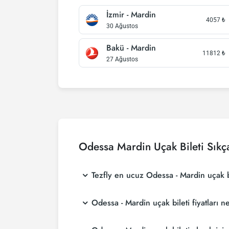
İzmir - Mardin
4057
₺
30 Ağustos
Bakü - Mardin
11812
₺
27 Ağustos
Odessa Mardin Uçak Bileti Sıkç
Tezfly en ucuz Odessa - Mardin uçak bil
Tezfly, en ucuz Odessa - Mardin uçak bileti fi
Odessa - Mardin uçak bileti fiyatları n
aramaktadır. Tezfly sitesinde yapacağın tek b
seçebilirsin.
Odessa - Mardin uçak bileti fiyatları, havayol