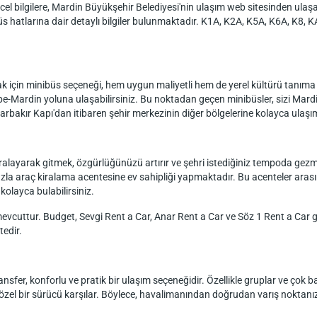
cel bilgilere, Mardin Büyükşehir Belediyesi'nin ulaşım web sitesinden ulaş
s hatlarına dair detaylı bilgiler bulunmaktadır. K1A, K2A, K5A, K6A, K8, KA 
için minibüs seçeneği, hem uygun maliyetli hem de yerel kültürü tanıma f
pe-Mardin yoluna ulaşabilirsiniz. Bu noktadan geçen minibüsler, sizi Mardin'
arbakır Kapı'dan itibaren şehir merkezinin diğer bölgelerine kolayca ulaşım
layarak gitmek, özgürlüğünüzü artırır ve şehri istediğiniz tempoda gezm
la araç kiralama acentesine ev sahipliği yapmaktadır. Bu acenteler arasın
kolayca bulabilirsiniz.
cuttur. Budget, Sevgi Rent a Car, Anar Rent a Car ve Söz 1 Rent a Car gibi
tedir.
fer, konforlu ve pratik bir ulaşım seçeneğidir. Özellikle gruplar ve çok bag
özel bir sürücü karşılar. Böylece, havalimanından doğrudan varış noktanıza