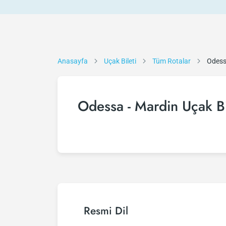
Anasayfa
Uçak Bileti
Tüm Rotalar
Odess
Odessa - Mardin Uçak Bi
Resmi Dil