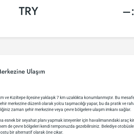
TRY
–
erkezine Ulaşım
ve Kızıltepe ilçesine yaklaşık 7 km uzaklıkta konumlanmıştır. Bu mesafeyi
hir merkezine düzenli olarak yolcu taşımacılığı yapar, bu da pratik ve r
diğiniz zaman şehir merkezine veya çevre bölgelere ulaşım imkanı sağlar.
a esnek bir seyahat planı yapmak isteyenler için havalimanındaki araç kir
 hem de çevre bölgeleri kendi temponuzda gezebilirsiniz. Belediye otobüsle
ostu bir alternatif olarak öne çıkar.