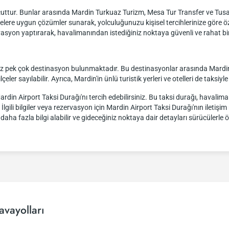
uttur. Bunlar arasında Mardin Turkuaz Turizm, Mesa Tur Transfer ve Tusan 
çelere uygun çözümler sunarak, yolculuğunuzu kişisel tercihlerinize göre öze
syon yaptırarak, havalimanından istediğiniz noktaya güvenli ve rahat bir ş
iz pek çok destinasyon bulunmaktadır. Bu destinasyonlar arasında Mardin ş
çeler sayılabilir. Ayrıca, Mardin'in ünlü turistik yerleri ve otelleri de taksiyl
rdin Airport Taksi Durağı'nı tercih edebilirsiniz. Bu taksi durağı, havalim
lgili bilgiler veya rezervasyon için Mardin Airport Taksi Durağı'nın ilet
ha fazla bilgi alabilir ve gideceğiniz noktaya dair detayları sürücülerle 
vayolları