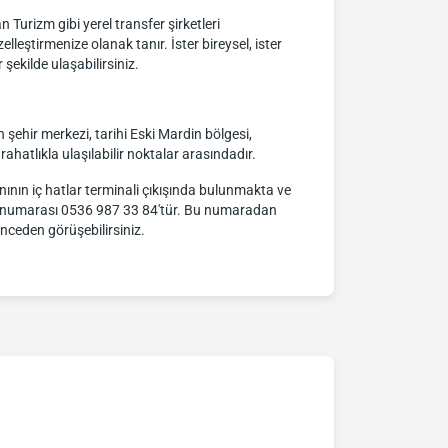
Turizm gibi yerel transfer şirketleri
lleştirmenize olanak tanır. İster bireysel, ister
ekilde ulaşabilirsiniz.
ehir merkezi, tarihi Eski Mardin bölgesi,
e rahatlıkla ulaşılabilir noktalar arasındadır.
anının iç hatlar terminali çıkışında bulunmakta ve
işim numarası 0536 987 33 84'tür. Bu numaradan
önceden görüşebilirsiniz.