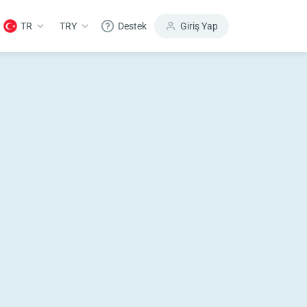
TR
TRY
Destek
Giriş Yap