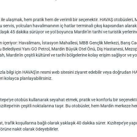
e ulaşmak, hem pratik hem de verimli bir seçenektir. HAVAŞ otobüsleri, M
u servis, yolcuları havalimanının iç hatlar terminali çıkış kapısından alarak 
aşık 45 dakika sürüyor ve yol boyunca Mardin’in tarihi ve turistik yerlerine
ı içeriyor: Havalimanı, İstasyon Mahallesi, MBB Gençlik Merkezi, Barış Ca
lu Belediyesi Yanı GO Petrol, Mardin Büyük Otel Önü, Diş Hastanesi, Me
 Mardin'in çeşitli kültürel ve tarihi bölgelerine kolay erişim sağlıyor ve yo
a bilgi için HAVAŞ'ın resmi web sitesini ziyaret edebilir veya doğrudan HAV
i kolayca planlayabilirsiniz.
ltepe'ye otobüs kullanarak seyahat etmek, pratik ve konforlu bir seçenek
ızıltepe'nin çeşitli noktalarına taşır. Bu otobüsler, hem Mardin merkeze he
trafik koşullarına bağlı olarak yaklaşık 40 dakika sürer. Kızıltepe'ye yapı
förüne nakit olarak ödeyebilirler.