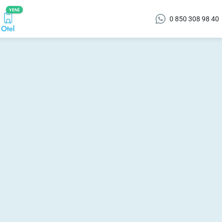
YENI
0 850 308 98 40
Otel