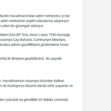
ardin Havalimanı'ndan şehir merkezine, iç hat
şehir merkezinin çeşitli noktalarına ulaştırıyor.
 yakın bir güzergah izleniyor.
ddesi Üstü BP Önü, Sınav Lisesi, TOKİ Kavşağı,
zopotamya Çay Bahçesi, Cumhuriyet Meydanı,
lculara şehrin güzelliklerini gözlemleme fırsatı
AŞ ile iletişime geçebilirsiniz. Bu sayede
tir. Havalimanının nizamiye önünden kalkan
m de Kızıltepe'ye düzenli olarak sefer yaparlar ve
lan yolculuk ise genellikle 20 dakika civarında