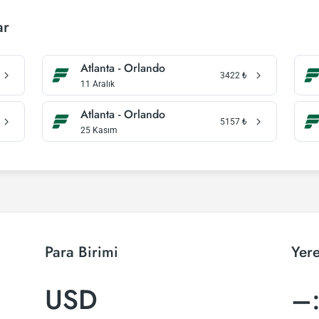
ar
Atlanta - Orlando
3422
₺
11 Aralık
Atlanta - Orlando
5157
₺
25 Kasım
Para Birimi
Yere
USD
–