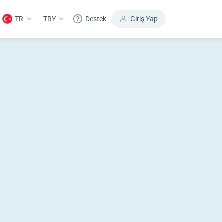
TR
TRY
Destek
Giriş Yap