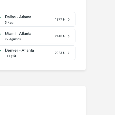
Dallas - Atlanta
1877
₺
5 Kasım
Miami - Atlanta
2140
₺
27 Ağustos
Denver - Atlanta
2923
₺
11 Eylül