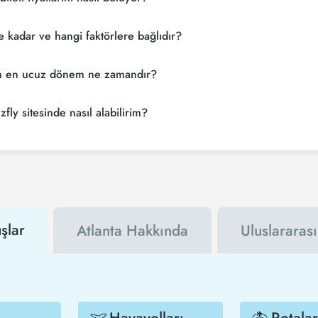
fiyatlarını bulmak için tur operatörleri, büyük rezervasyon siteleri (konsoli
 ne kadar ve hangi faktörlere bağlıdır?
ir aramada ile birçok tedarikçiyi arayarak ucuz Orlando - Atlanta uçak bile
olu şirketine, seyahat tarihlerinize, bilet sınıfınıza ve rezervasyon yapılan
için en ucuz dönem ne zamandır?
derek daha uygun fiyatlara bilet bulabilirsiniz.
tiyorsanız rezervasyonuzu son dakikaya bırakmayın. Orlando - Atlanta uçak 
fly sitesinde nasıl alabilirim?
ak için Tezfly haber bültenine üye olabilir veya Tezfly sosyal medya hesapl
dar olacaksınız. İndirim kuponu kullanarak Orlando - Atlanta uçak biletini
şlar
Atlanta Hakkında
Uluslararası