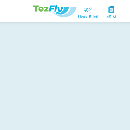
Uçak Bileti
eSIM