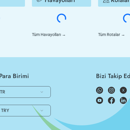
Havayolları
Rotalar
Tüm Havayolları
→
Tüm Rotalar
→
Para Birimi
Bizi Takip E
TR
TRY