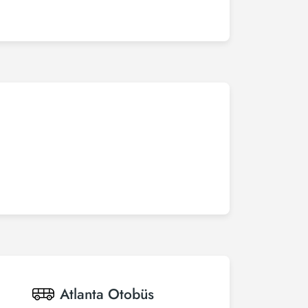
Atlanta
Otobüs