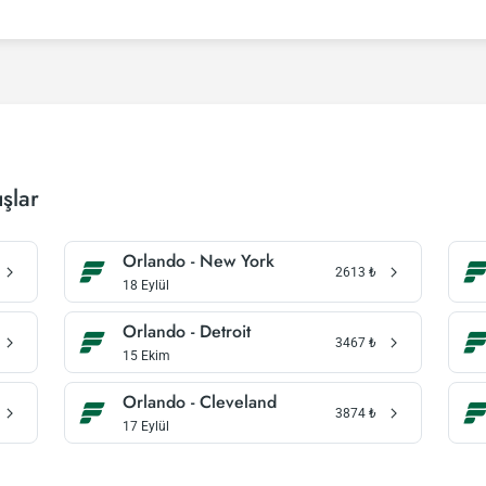
şlar
Orlando - New York
2613
₺
18 Eylül
Orlando - Detroit
3467
₺
15 Ekim
Orlando - Cleveland
3874
₺
17 Eylül