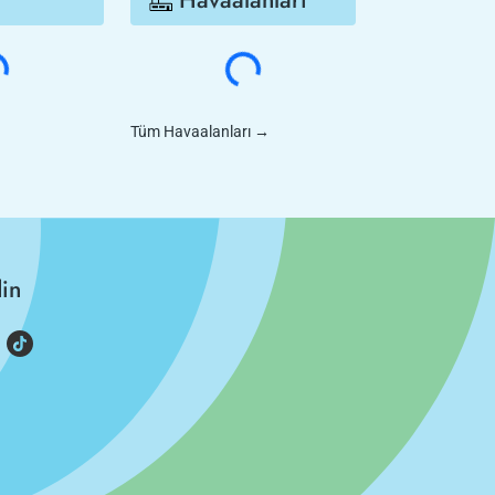
Havaalanları
Tüm Havaalanları
→
din