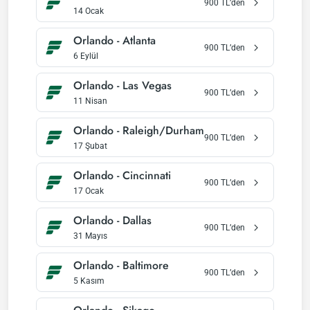
900
TL’den
14 Ocak
Orlando
-
Atlanta
900
TL’den
6 Eylül
Orlando
-
Las Vegas
900
TL’den
11 Nisan
Orlando
-
Raleigh/Durham
900
TL’den
17 Şubat
Orlando
-
Cincinnati
900
TL’den
17 Ocak
Orlando
-
Dallas
900
TL’den
31 Mayıs
Orlando
-
Baltimore
900
TL’den
5 Kasım