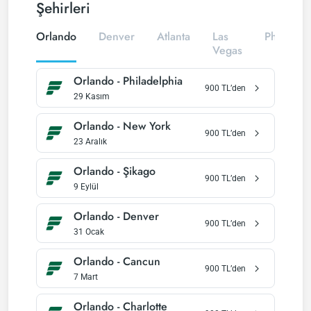
Şehirleri
Orlando
Denver
Atlanta
Las
Philadelp
Vegas
Orlando
-
Philadelphia
900
TL’den
29 Kasım
Orlando
-
New York
900
TL’den
23 Aralık
Orlando
-
Şikago
900
TL’den
9 Eylül
Orlando
-
Denver
900
TL’den
31 Ocak
Orlando
-
Cancun
900
TL’den
7 Mart
Orlando
-
Charlotte