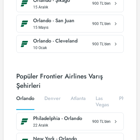
Orlando
-
Şikago
900
TL’den
15 Aralık
Orlando
-
San Juan
900
TL’den
15 Mayıs
Orlando
-
Cleveland
900
TL’den
10 Ocak
Popüler Frontier Airlines Varış
Şehirleri
Orlando
Denver
Atlanta
Las
Philadelp
Vegas
Philadelphia
-
Orlando
900
TL’den
22 Aralık
New York
-
Orlando