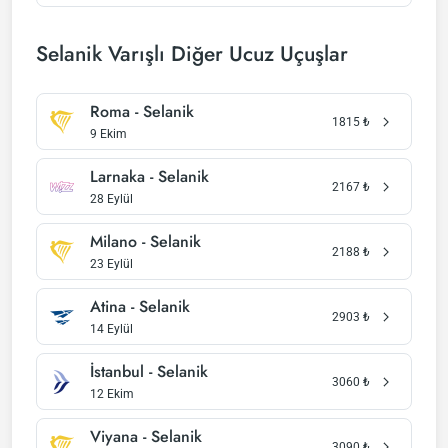
Selanik Varışlı Diğer Ucuz Uçuşlar
Roma - Selanik
1815
₺
9 Ekim
Larnaka - Selanik
2167
₺
28 Eylül
Milano - Selanik
2188
₺
23 Eylül
Atina - Selanik
2903
₺
14 Eylül
İstanbul - Selanik
3060
₺
12 Ekim
Viyana - Selanik
3090
₺