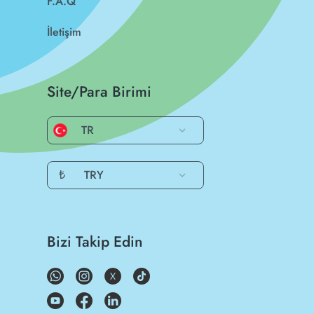
F.A.Q
İletişim
Site/Para Birimi
TR
₺
TRY
Bizi Takip Edin