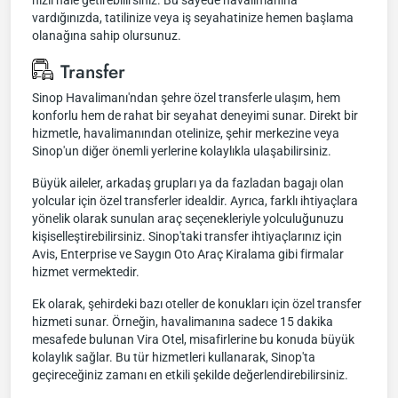
hızlı hale getirebilirsiniz. Bu sayede havalimanına
vardığınızda, tatilinize veya iş seyahatinize hemen başlama
olanağına sahip olursunuz.
Transfer
Sinop Havalimanı'ndan şehre özel transferle ulaşım, hem
konforlu hem de rahat bir seyahat deneyimi sunar. Direkt bir
hizmetle, havalimanından otelinize, şehir merkezine veya
Sinop'un diğer önemli yerlerine kolaylıkla ulaşabilirsiniz.
Büyük aileler, arkadaş grupları ya da fazladan bagajı olan
yolcular için özel transferler idealdir. Ayrıca, farklı ihtiyaçlara
yönelik olarak sunulan araç seçenekleriyle yolculuğunuzu
kişiselleştirebilirsiniz. Sinop'taki transfer ihtiyaçlarınız için
Avis, Enterprise ve Saygın Oto Araç Kiralama gibi firmalar
hizmet vermektedir.
Ek olarak, şehirdeki bazı oteller de konukları için özel transfer
hizmeti sunar. Örneğin, havalimanına sadece 15 dakika
mesafede bulunan Vira Otel, misafirlerine bu konuda büyük
kolaylık sağlar. Bu tür hizmetleri kullanarak, Sinop'ta
geçireceğiniz zamanı en etkili şekilde değerlendirebilirsiniz.