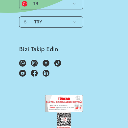
TR
₺
TRY
Bizi Takip Edin