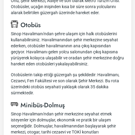
Önü, Şehir Merkezi, Adliye ve son olarak Metro Turizm Ofisi.
Otobüsler, uçağın inişinden kısa bir süre sonra yolcularını
alarak belirtilen güzergah üzerinde hareket eder.
Otobüs
Sinop Havalimanı'ndan şehre ulaşım için halk otobüslerini
kullanabilirsiniz. Havalimanından şehir merkezine seyahat
ederken, otobüsler havalimanının ana çıkış kapısından
geçiyor. Havalimanı gelen yolcu salonundan çıkış kapısına
yürüyerek kolayca ulaşabilir ve oradan şehir merkezine doğru
hareket eden otobüsleri yakalayabilirsiniz.
Otobüslerin takip ettiği güzergah şu şekildedir: Havalimanı,
Cezaevi, Fen Fakültesi ve son olarak Şehir Merkezi. Bu rota
üzerindeki otobüs seyahati yaklaşık olarak 35 dakika
sürmektedir.
Minibüs-Dolmuş
Sinop Havalimanı'ndan şehir merkezine seyahat etmek
isteyenler için dolmuşlar, ekonomik ve pratik bir ulaşım
seçeneğidir. Dolmuşlar, havalimanından başlayarak şehir
merkezi, otogar, tarihi cezaevi ve TOKİ konutları