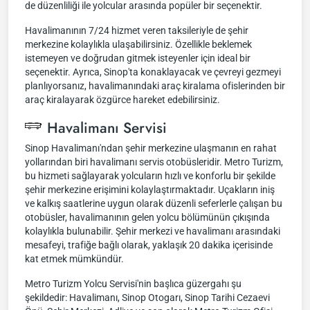
de düzenliliği ile yolcular arasında popüler bir seçenektir.
Havalimanının 7/24 hizmet veren taksileriyle de şehir
merkezine kolaylıkla ulaşabilirsiniz. Özellikle beklemek
istemeyen ve doğrudan gitmek isteyenler için ideal bir
seçenektir. Ayrıca, Sinop'ta konaklayacak ve çevreyi gezmeyi
planlıyorsanız, havalimanındaki araç kiralama ofislerinden bir
araç kiralayarak özgürce hareket edebilirsiniz.
Havalimanı Servisi
Sinop Havalimanı'ndan şehir merkezine ulaşmanın en rahat
yollarından biri havalimanı servis otobüsleridir. Metro Turizm,
bu hizmeti sağlayarak yolcuların hızlı ve konforlu bir şekilde
şehir merkezine erişimini kolaylaştırmaktadır. Uçakların iniş
ve kalkış saatlerine uygun olarak düzenli seferlerle çalışan bu
otobüsler, havalimanının gelen yolcu bölümünün çıkışında
kolaylıkla bulunabilir. Şehir merkezi ve havalimanı arasındaki
mesafeyi, trafiğe bağlı olarak, yaklaşık 20 dakika içerisinde
kat etmek mümkündür.
Metro Turizm Yolcu Servisi'nin başlıca güzergahı şu
şekildedir: Havalimanı, Sinop Otogarı, Sinop Tarihi Cezaevi