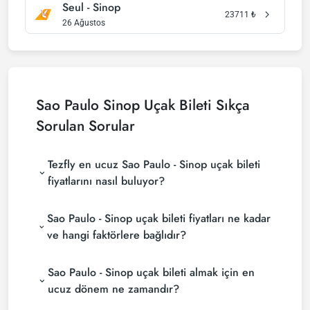
Seul - Sinop
23711
₺
26 Ağustos
Sao Paulo Sinop Uçak Bileti Sıkça
Sorulan Sorular
Tezfly en ucuz Sao Paulo - Sinop uçak bileti
fiyatlarını nasıl buluyor?
Tezfly, en ucuz Sao Paulo - Sinop uçak bileti
Sao Paulo - Sinop uçak bileti fiyatları ne kadar
fiyatlarını bulmak için tur operatörleri, büyük
rezervasyon siteleri (konsolidatörler) ve yüzlerce
ve hangi faktörlere bağlıdır?
havayolu sitesini aramaktadır. Tezfly sitesinde
Sao Paulo - Sinop uçak bileti fiyatları, havayolu
yapacağın tek bir aramada ile birçok tedarikçiyi
Sao Paulo - Sinop uçak bileti almak için en
şirketine, seyahat tarihlerinize, bilet sınıfınıza ve
arayarak ucuz Sao Paulo - Sinop uçak biletlerini
rezervasyon yapılan döneme göre değişiklik
bulup karşılaştırabilir ve un uygun biletini
ucuz dönem ne zamandır?
gösterir. Erken rezervasyon yaparak ve
seçebilirsin.