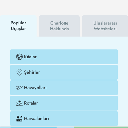
hem havayolu hem de Tezfly kampanyalarından ilk
siz haberdar olacaksınız. İndirim kuponu kullanarak
Siirt - Charlotte uçak biletinizi çok daha ucuza satın
alabilirsiniz.
Popüler
Charlotte
Uluslararası
Uçuşlar
Hakkında
Websiteleri
Kıtalar
Şehirler
Havayolları
Rotalar
Havaalanları