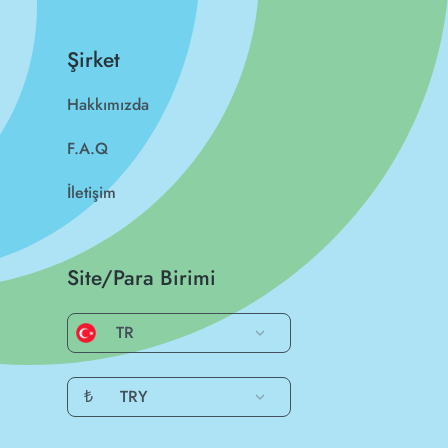
Şirket
Hakkımızda
F.A.Q
İletişim
Site/Para Birimi
TR
₺
TRY