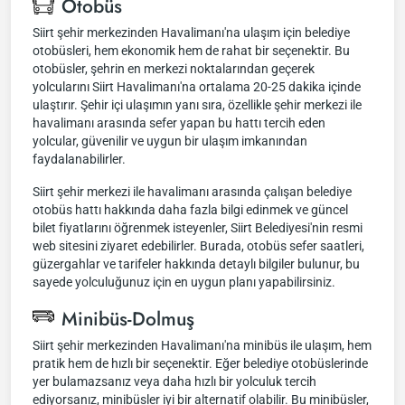
Otobüs
Siirt şehir merkezinden Havalimanı'na ulaşım için belediye
otobüsleri, hem ekonomik hem de rahat bir seçenektir. Bu
otobüsler, şehrin en merkezi noktalarından geçerek
yolcularını Siirt Havalimanı'na ortalama 20-25 dakika içinde
ulaştırır. Şehir içi ulaşımın yanı sıra, özellikle şehir merkezi ile
havalimanı arasında sefer yapan bu hattı tercih eden
yolcular, güvenilir ve uygun bir ulaşım imkanından
faydalanabilirler.
Siirt şehir merkezi ile havalimanı arasında çalışan belediye
otobüs hattı hakkında daha fazla bilgi edinmek ve güncel
bilet fiyatlarını öğrenmek isteyenler, Siirt Belediyesi'nin resmi
web sitesini ziyaret edebilirler. Burada, otobüs sefer saatleri,
güzergahlar ve tarifeler hakkında detaylı bilgiler bulunur, bu
sayede yolculuğunuz için en uygun planı yapabilirsiniz.
Minibüs-Dolmuş
Siirt şehir merkezinden Havalimanı'na minibüs ile ulaşım, hem
pratik hem de hızlı bir seçenektir. Eğer belediye otobüslerinde
yer bulamazsanız veya daha hızlı bir yolculuk tercih
ediyorsanız, minibüsler iyi bir alternatif olabilir. Bu minibüsler,