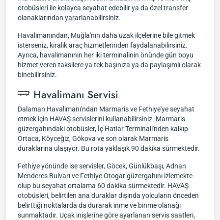
otobüsleri ile kolayca seyahat edebilir ya da özel transfer
olanaklarından yararlanabilirsiniz.
Havalimanından, Muğla'nın daha uzak ilçelerine bile gitmek
isterseniz, kiralık araç hizmetlerinden faydalanabilirsiniz.
Ayrıca, havalimanının her iki terminalinin önünde gün boyu
hizmet veren taksilere ya tek başınıza ya da paylaşımlı olarak
binebilirsiniz.
Havalimanı Servisi
Dalaman Havalimanı'ndan Marmaris ve Fethiye'ye seyahat
etmek için HAVAŞ servislerini kullanabilirsiniz. Marmaris
güzergahındaki otobüsler, İç Hatlar Terminali'nden kalkıp
Ortaca, Köyceğiz, Gökova ve son olarak Marmaris
duraklarına ulaşıyor. Bu rota yaklaşık 90 dakika sürmektedir.
Fethiye yönünde ise servisler, Göcek, Günlükbaşı, Adnan
Menderes Bulvarı ve Fethiye Otogar güzergahını izlemekte
olup bu seyahat ortalama 60 dakika sürmektedir. HAVAŞ
otobüsleri, belirtilen ana duraklar dışında yolcuların önceden
belirttiği noktalarda da durarak inme ve binme olanağı
sunmaktadır. Uçak inişlerine göre ayarlanan servis saatleri,