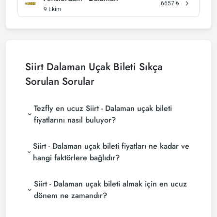
6657
₺
9 Ekim
Siirt Dalaman Uçak Bileti Sıkça
Sorulan Sorular
Tezfly en ucuz Siirt - Dalaman uçak bileti
fiyatlarını nasıl buluyor?
Tezfly, en ucuz Siirt - Dalaman uçak bileti fiyatlarını
Siirt - Dalaman uçak bileti fiyatları ne kadar ve
bulmak için tur operatörleri, büyük rezervasyon
siteleri (konsolidatörler) ve yüzlerce havayolu
hangi faktörlere bağlıdır?
sitesini aramaktadır. Tezfly sitesinde yapacağın tek
Siirt - Dalaman uçak bileti fiyatları, havayolu
bir aramada ile birçok tedarikçiyi arayarak ucuz Siirt
Siirt - Dalaman uçak bileti almak için en ucuz
şirketine, seyahat tarihlerinize, bilet sınıfınıza ve
- Dalaman uçak biletlerini bulup karşılaştırabilir ve
rezervasyon yapılan döneme göre değişiklik
un uygun biletini seçebilirsin.
dönem ne zamandır?
gösterir. Erken rezervasyon yaparak ve
Siirt - Dalaman uçak bileti satın almak istiyorsanız
promosyonları takip ederek daha uygun fiyatlara