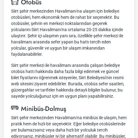
Otobüs
Siirt şehir merkezinden Havalimanı'na ulaşım için belediye
otobüsleri, hem ekonomik hem de rahat bir seçenektir. Bu
otobüsler, şehrin en merkezi noktalarından geçerek
yolcularını Siirt Havalimanı'na ortalama 20-25 dakika içinde
ulaştırır. Şehir içi ulaşımın yanı sıra, özellikle şehir merkezi ile
havalimanı arasında sefer yapan bu hattı tercih eden
yolcular, güvenilir ve uygun bir ulaşım imkanından
faydalanabilirler.
Siirt şehir merkezi ile havalimanı arasında çalışan belediye
otobüs hattı hakkında daha fazla bilgi edinmek ve güncel
bilet fiyatlarını öğrenmek isteyenler, Siirt Belediyesi'nin resmi
web sitesini ziyaret edebilirler. Burada, otobüs sefer saatleri,
güzergahlar ve tarifeler hakkında detaylı bilgiler bulunur, bu
sayede yolculuğunuz için en uygun planı yapabilirsiniz.
Minibüs-Dolmuş
Siirt şehir merkezinden Havalimanı'na minibüs ile ulaşım, hem
pratik hem de hızlı bir seçenektir. Eğer belediye otobüslerinde
yer bulamazsanız veya daha hızlı bir yolculuk tercih
ediyorsanız, minibüsler iyi bir alternatif olabilir. Bu minibüsler,