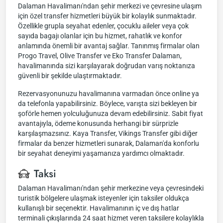
Dalaman Havalimanı'ndan şehir merkezi ve çevresine ulaşım
için özel transfer hizmetleri büyük bir kolaylık sunmaktadır.
Özellikle grupla seyahat edenler, çocuklu aileler veya çok
sayıda bagajı olanlar için bu hizmet, rahatlık ve konfor
anlamında önemli bir avantaj sağlar. Tanınmış firmalar olan
Progo Travel, Olive Transfer ve Eko Transfer Dalaman,
havalimanında sizi karşılayarak doğrudan varış noktanıza
güvenli bir şekilde ulaştırmaktadır.
Rezervasyonunuzu havalimanına varmadan önce online ya
da telefonla yapabilirsiniz. Böylece, varışta sizi bekleyen bir
şoförle hemen yolculuğunuza devam edebilirsiniz. Sabit fiyat
avantajıyla, ödeme konusunda herhangi bir sürprizle
karşılaşmazsınız. Kaya Transfer, Vikings Transfer gibi diğer
firmalar da benzer hizmetleri sunarak, Dalaman'da konforlu
bir seyahat deneyimi yaşamanıza yardımcı olmaktadır.
Taksi
Dalaman Havalimanı'ndan şehir merkezine veya çevresindeki
turistik bölgelere ulaşmak isteyenler için taksiler oldukça
kullanışlı bir seçenektir. Havalimanının iç ve dış hatlar
terminali çıkışlarında 24 saat hizmet veren taksilere kolaylıkla