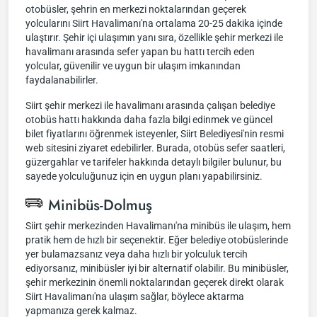
otobüsler, şehrin en merkezi noktalarından geçerek
yolcularını Siirt Havalimanı'na ortalama 20-25 dakika içinde
ulaştırır. Şehir içi ulaşımın yanı sıra, özellikle şehir merkezi ile
havalimanı arasında sefer yapan bu hattı tercih eden
yolcular, güvenilir ve uygun bir ulaşım imkanından
faydalanabilirler.
Siirt şehir merkezi ile havalimanı arasında çalışan belediye
otobüs hattı hakkında daha fazla bilgi edinmek ve güncel
bilet fiyatlarını öğrenmek isteyenler, Siirt Belediyesi'nin resmi
web sitesini ziyaret edebilirler. Burada, otobüs sefer saatleri,
güzergahlar ve tarifeler hakkında detaylı bilgiler bulunur, bu
sayede yolculuğunuz için en uygun planı yapabilirsiniz.
Minibüs-Dolmuş
Siirt şehir merkezinden Havalimanı'na minibüs ile ulaşım, hem
pratik hem de hızlı bir seçenektir. Eğer belediye otobüslerinde
yer bulamazsanız veya daha hızlı bir yolculuk tercih
ediyorsanız, minibüsler iyi bir alternatif olabilir. Bu minibüsler,
şehir merkezinin önemli noktalarından geçerek direkt olarak
Siirt Havalimanı'na ulaşım sağlar, böylece aktarma
yapmanıza gerek kalmaz.