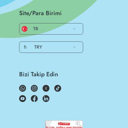
Site/Para Birimi
TR
₺
TRY
Bizi Takip Edin