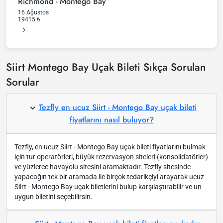
Richmond - Montego Bay
16 Ağustos
19415
₺
Siirt Montego Bay Uçak Bileti Sıkça Sorulan
Sorular
Tezfly en ucuz Siirt - Montego Bay uçak bileti
fiyatlarını nasıl buluyor?
Tezfly, en ucuz Siirt - Montego Bay uçak bileti fiyatlarını bulmak
için tur operatörleri, büyük rezervasyon siteleri (konsolidatörler)
ve yüzlerce havayolu sitesini aramaktadır. Tezfly sitesinde
yapacağın tek bir aramada ile birçok tedarikçiyi arayarak ucuz
Siirt - Montego Bay uçak biletlerini bulup karşılaştırabilir ve un
uygun biletini seçebilirsin.