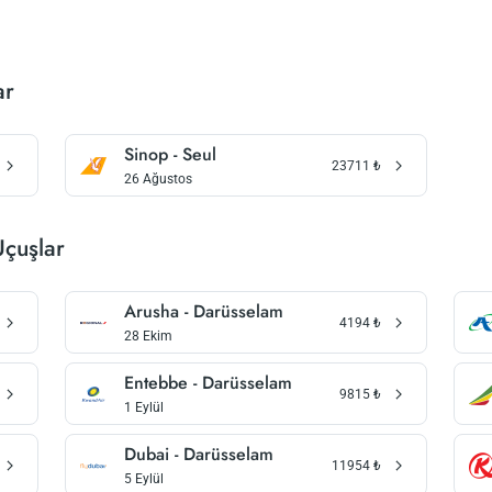
ar
Sinop - Seul
23711
₺
26 Ağustos
Uçuşlar
Arusha - Darüsselam
4194
₺
28 Ekim
Entebbe - Darüsselam
9815
₺
1 Eylül
Dubai - Darüsselam
11954
₺
5 Eylül