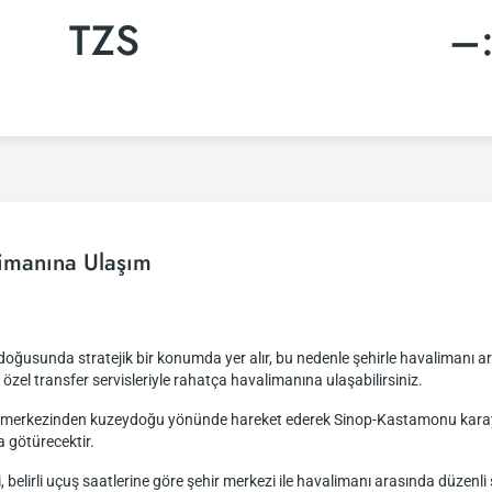
TZS
–
imanına Ulaşım
ğusunda stratejik bir konumda yer alır, bu nedenle şehirle havalimanı ara
a özel transfer servisleriyle rahatça havalimanına ulaşabilirsiniz.
ir merkezinden kuzeydoğu yönünde hareket ederek Sinop-Kastamonu karayo
a götürecektir.
i, belirli uçuş saatlerine göre şehir merkezi ile havalimanı arasında düze