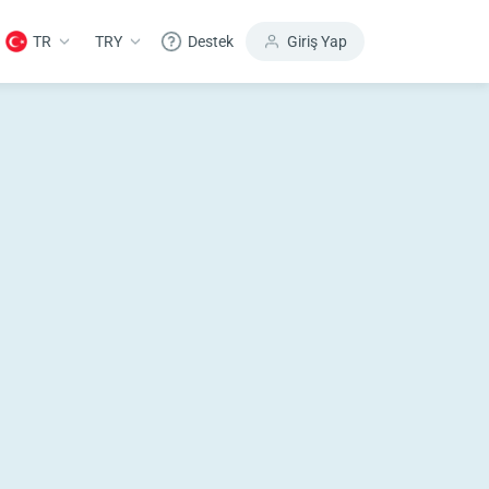
TR
TRY
Destek
Giriş Yap