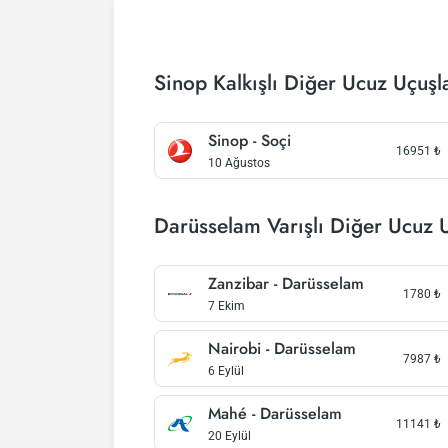
Sinop Kalkışlı Diğer Ucuz Uçuşl
Sinop - Soçi
16951
₺
10 Ağustos
Darüsselam Varışlı Diğer Ucuz 
Zanzibar - Darüsselam
1780
₺
7 Ekim
Nairobi - Darüsselam
7987
₺
6 Eylül
Mahé - Darüsselam
11141
₺
20 Eylül