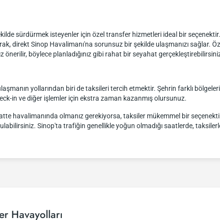
 şekilde sürdürmek isteyenler için özel transfer hizmetleri ideal bir seçenekti
rak, direkt Sinop Havalimanı'na sorunsuz bir şekilde ulaşmanızı sağlar. Ö
rilir, böylece planladığınız gibi rahat bir seyahat gerçekleştirebilirsini
laşmanın yollarından biri de taksileri tercih etmektir. Şehrin farklı bölgeler
heck-in ve diğer işlemler için ekstra zaman kazanmış olursunuz.
saatte havalimanında olmanız gerekiyorsa, taksiler mükemmel bir seçenektir.
labilirsiniz. Sinop'ta trafiğin genellikle yoğun olmadığı saatlerde, taksile
er Havayolları