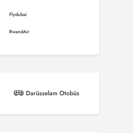
Flydubai
RwandAir
Darüsselam
Otobüs