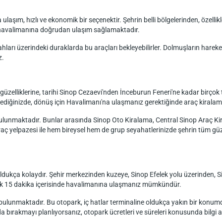
aşım, hızlı ve ekonomik bir seçenektir. Şehrin belli bölgelerinden, özelli
n havalimanına doğrudan ulaşım sağlamaktadır.
arı üzerindeki duraklarda bu araçları bekleyebilirler. Dolmuşların hareket 
z.
 güzelliklerine, tarihi Sinop Cezaevi'nden İnceburun Feneri'ne kadar birçok t
ediğinizde, dönüş için Havalimanı'na ulaşmanız gerektiğinde araç kiralama h
 bulunmaktadır. Bunlar arasında Sinop Oto Kiralama, Central Sinop Araç K
ç yelpazesi ile hem bireysel hem de grup seyahatlerinizde şehrin tüm güze
oldukça kolaydır. Şehir merkezinden kuzeye, Sinop Efelek yolu üzerinden, 
klaşık 15 dakika içerisinde havalimanına ulaşmanız mümkündür.
lunmaktadır. Bu otopark, iç hatlar terminaline oldukça yakın bir konumda o
da bırakmayı planlıyorsanız, otopark ücretleri ve süreleri konusunda bilgi