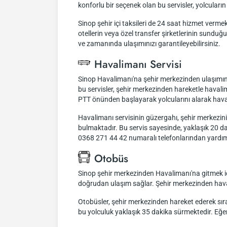
konforlu bir seçenek olan bu servisler, yolcular
Sinop şehir içi taksileri de 24 saat hizmet vermekt
otellerin veya özel transfer şirketlerinin sund
ve zamanında ulaşımınızı garantileyebilirsiniz.
Havalimanı Servisi
Sinop Havalimanı'na şehir merkezinden ulaşımınızı
bu servisler, şehir merkezinden hareketle haval
PTT önünden başlayarak yolcularını alarak hava
Havalimanı servisinin güzergahı, şehir merkez
bulmaktadır. Bu servis sayesinde, yaklaşık 20 dak
0368 271 44 42 numaralı telefonlarından yardım 
Otobüs
Sinop şehir merkezinden Havalimanı'na gitmek içi
doğrudan ulaşım sağlar. Şehir merkezinden havali
Otobüsler, şehir merkezinden hareket ederek sıra
bu yolculuk yaklaşık 35 dakika sürmektedir. Eğer h