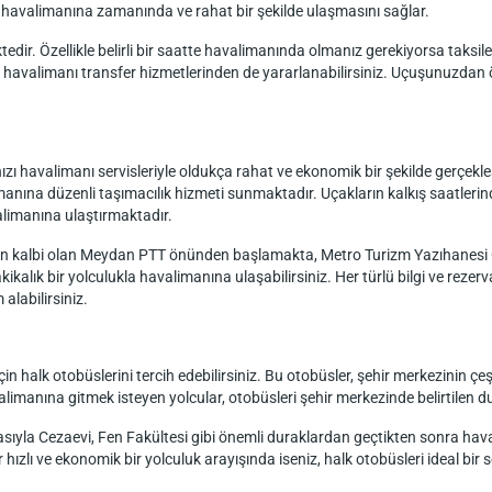
ın havalimanına zamanında ve rahat bir şekilde ulaşmasını sağlar.
edir. Özellikle belirli bir saatte havalimanında olmanız gerekiyorsa taksiler, 
uğu havalimanı transfer hizmetlerinden de yararlanabilirsiniz. Uçuşunuzd
 havalimanı servisleriyle oldukça rahat ve ekonomik bir şekilde gerçekleşt
imanına düzenli taşımacılık hizmeti sunmaktadır. Uçakların kalkış saatler
limanına ulaştırmaktadır.
inin kalbi olan Meydan PTT önünden başlamakta, Metro Turizm Yazıhanesi
ikalık bir yolculukla havalimanına ulaşabilirsiniz. Her türlü bilgi ve reze
alabilirsiniz.
n halk otobüslerini tercih edebilirsiniz. Bu otobüsler, şehir merkezinin çe
manına gitmek isteyen yolcular, otobüsleri şehir merkezinde belirtilen dur
sıyla Cezaevi, Fen Fakültesi gibi önemli duraklardan geçtikten sonra hava
ızlı ve ekonomik bir yolculuk arayışında iseniz, halk otobüsleri ideal bir s