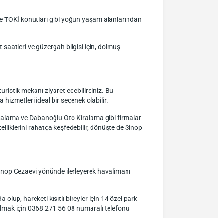
kle TOKİ konutları gibi yoğun yaşam alanlarından
saatleri ve güzergah bilgisi için, dolmuş
uristik mekanı ziyaret edebilirsiniz. Bu
izmetleri ideal bir seçenek olabilir.
iralama ve Dabanoğlu Oto Kiralama gibi firmalar
lliklerini rahatça keşfedebilir, dönüşte de Sinop
Sinop Cezaevi yönünde ilerleyerek havalimanı
lup, hareketi kısıtlı bireyler için 14 özel park
 almak için 0368 271 56 08 numaralı telefonu