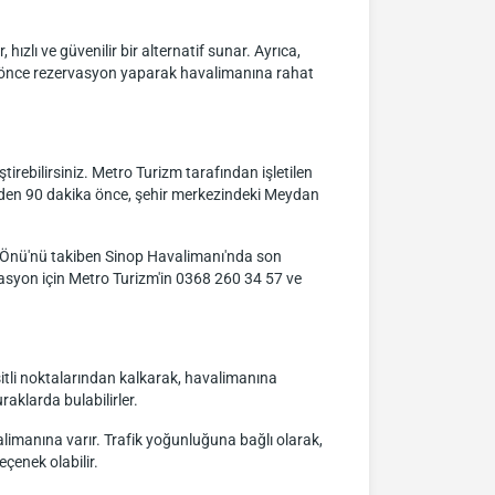
hızlı ve güvenilir bir alternatif sunar. Ayrıca,
an önce rezervasyon yaparak havalimanına rahat
irebilirsiniz. Metro Turizm tarafından işletilen
inden 90 dakika önce, şehir merkezindeki Meydan
 Önü'nü takiben Sinop Havalimanı'nda son
rvasyon için Metro Turizm'in 0368 260 34 57 ve
şitli noktalarından kalkarak, havalimanına
aklarda bulabilirler.
limanına varır. Trafik yoğunluğuna bağlı olarak,
eçenek olabilir.