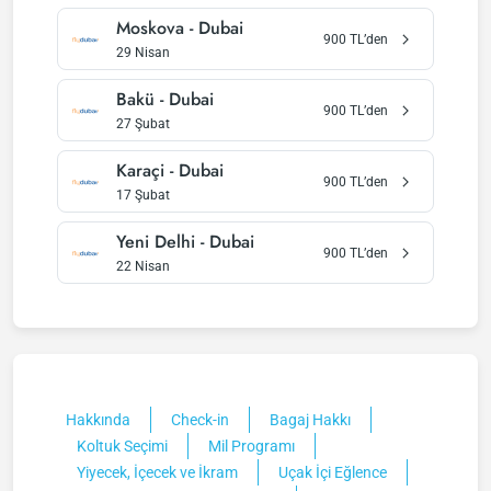
Moskova
-
Dubai
900
TL’den
29 Nisan
Bakü
-
Dubai
900
TL’den
27 Şubat
Karaçi
-
Dubai
900
TL’den
17 Şubat
Yeni Delhi
-
Dubai
900
TL’den
22 Nisan
Hakkında
Check-in
Bagaj Hakkı
Koltuk Seçimi
Mil Programı
Yiyecek, İçecek ve İkram
Uçak İçi Eğlence