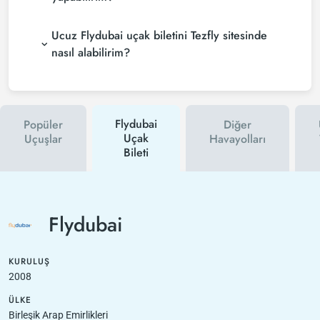
Ucuz Flydubai uçak biletini Tezfly sitesinde
nasıl alabilirim?
Flydubai
Popüler
Diğer
Uçak
Uçuşlar
Havayolları
Bileti
Flydubai
KURULUŞ
2008
ÜLKE
Birleşik Arap Emirlikleri