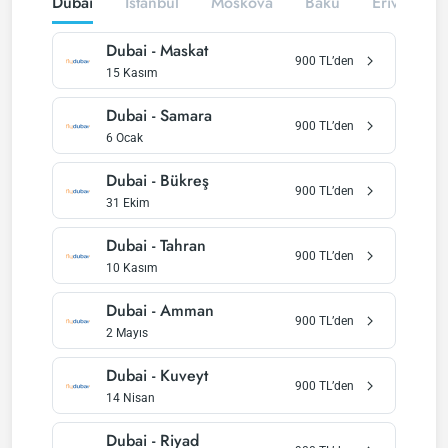
Dubai
İstanbul
Moskova
Bakü
Erivan
Dubai
-
Maskat
900
TL’den
15 Kasım
Dubai
-
Samara
900
TL’den
6 Ocak
Dubai
-
Bükreş
900
TL’den
31 Ekim
Dubai
-
Tahran
900
TL’den
10 Kasım
Dubai
-
Amman
900
TL’den
2 Mayıs
Dubai
-
Kuveyt
900
TL’den
14 Nisan
Dubai
-
Riyad