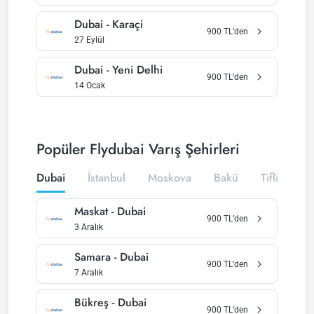
Dubai
-
Karaçi
900
TL’den
27 Eylül
Dubai
-
Yeni Delhi
900
TL’den
14 Ocak
Popüler Flydubai Varış Şehirleri
Dubai
İstanbul
Moskova
Bakü
Tiflis
Maskat
-
Dubai
900
TL’den
3 Aralık
Samara
-
Dubai
900
TL’den
7 Aralık
Bükreş
-
Dubai
900
TL’den