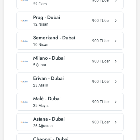
900
TL’den
22 Ekim
Prag
-
Dubai
900
TL’den
12 Nisan
Semerkand
-
Dubai
900
TL’den
10 Nisan
Milano
-
Dubai
900
TL’den
5 Şubat
Erivan
-
Dubai
900
TL’den
23 Aralık
Malé
-
Dubai
900
TL’den
25 Mayıs
Astana
-
Dubai
900
TL’den
26 Ağustos
Chennai
-
Dubai