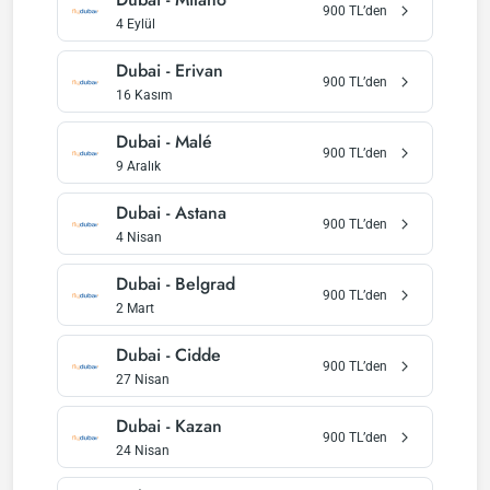
900
TL’den
4 Eylül
Dubai
-
Erivan
900
TL’den
16 Kasım
Dubai
-
Malé
900
TL’den
9 Aralık
Dubai
-
Astana
900
TL’den
4 Nisan
Dubai
-
Belgrad
900
TL’den
2 Mart
Dubai
-
Cidde
900
TL’den
27 Nisan
Dubai
-
Kazan
900
TL’den
24 Nisan