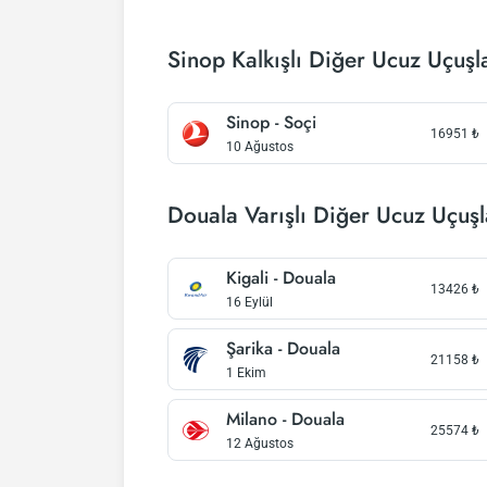
Sinop Kalkışlı Diğer Ucuz Uçuşl
Sinop - Soçi
16951
₺
10 Ağustos
Douala Varışlı Diğer Ucuz Uçuşl
Kigali - Douala
13426
₺
16 Eylül
Şarika - Douala
21158
₺
1 Ekim
Milano - Douala
25574
₺
12 Ağustos