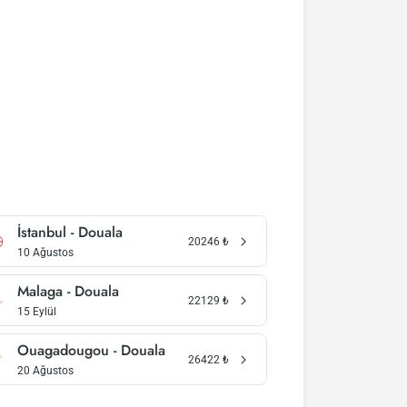
İstanbul - Douala
20246
₺
10 Ağustos
Malaga - Douala
22129
₺
15 Eylül
Ouagadougou - Douala
26422
₺
20 Ağustos