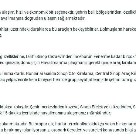
aşım, hızlı ve ekonomik bir seçenektir. Şehrin belli bölgelerinden, özelli
n havalimanına doğrudan ulaşım sağlamaktadır.
arı üzerindeki duraklarda bu araçları bekleyebilirler. Dolmuşların hareket 
z.
 güzelliklerine, tarihi Sinop Cezaevi'nden İnceburun Feneri'ne kadar birçok t
ediğinizde, dönüş için Havalimanı'na ulaşmanız gerektiğinde araç kiralama h
 bulunmaktadır. Bunlar arasında Sinop Oto Kiralama, Central Sinop Araç K
ç yelpazesi ile hem bireysel hem de grup seyahatlerinizde şehrin tüm güze
oldukça kolaydır. Şehir merkezinden kuzeye, Sinop Efelek yolu üzerinden, 
klaşık 15 dakika içerisinde havalimanına ulaşmanız mümkündür.
lunmaktadır. Bu otopark, iç hatlar terminaline oldukça yakın bir konumda o
da bırakmayı planlıyorsanız, otopark ücretleri ve süreleri konusunda bilgi