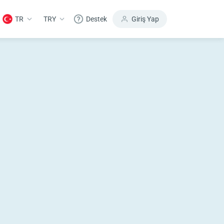
TR
TRY
Destek
Giriş Yap