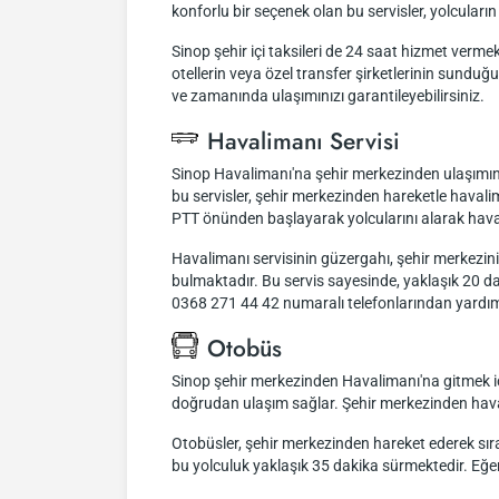
konforlu bir seçenek olan bu servisler, yolcular
Sinop şehir içi taksileri de 24 saat hizmet vermekt
otellerin veya özel transfer şirketlerinin sund
ve zamanında ulaşımınızı garantileyebilirsiniz.
Havalimanı Servisi
Sinop Havalimanı'na şehir merkezinden ulaşımınızı
bu servisler, şehir merkezinden hareketle haval
PTT önünden başlayarak yolcularını alarak hava
Havalimanı servisinin güzergahı, şehir merkez
bulmaktadır. Bu servis sayesinde, yaklaşık 20 dak
0368 271 44 42 numaralı telefonlarından yardım 
Otobüs
Sinop şehir merkezinden Havalimanı'na gitmek içi
doğrudan ulaşım sağlar. Şehir merkezinden havali
Otobüsler, şehir merkezinden hareket ederek sıra
bu yolculuk yaklaşık 35 dakika sürmektedir. Eğer h