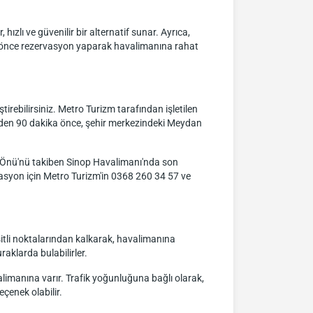
hızlı ve güvenilir bir alternatif sunar. Ayrıca,
an önce rezervasyon yaparak havalimanına rahat
irebilirsiniz. Metro Turizm tarafından işletilen
inden 90 dakika önce, şehir merkezindeki Meydan
 Önü'nü takiben Sinop Havalimanı'nda son
rvasyon için Metro Turizm'in 0368 260 34 57 ve
şitli noktalarından kalkarak, havalimanına
aklarda bulabilirler.
limanına varır. Trafik yoğunluğuna bağlı olarak,
eçenek olabilir.