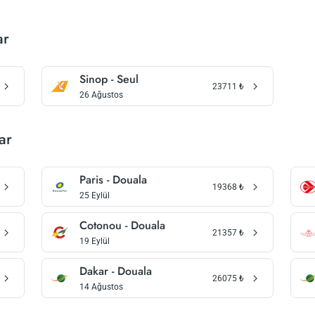
ar
Sinop - Seul
23711
₺
26 Ağustos
ar
Paris - Douala
19368
₺
25 Eylül
Cotonou - Douala
21357
₺
19 Eylül
Dakar - Douala
26075
₺
14 Ağustos