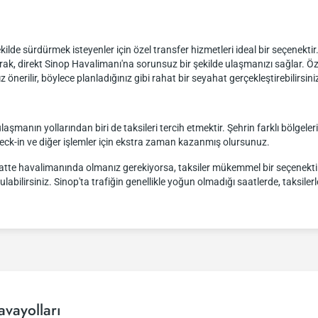
 şekilde sürdürmek isteyenler için özel transfer hizmetleri ideal bir seçenekti
rak, direkt Sinop Havalimanı'na sorunsuz bir şekilde ulaşmanızı sağlar. Ö
rilir, böylece planladığınız gibi rahat bir seyahat gerçekleştirebilirsini
laşmanın yollarından biri de taksileri tercih etmektir. Şehrin farklı bölgeler
heck-in ve diğer işlemler için ekstra zaman kazanmış olursunuz.
saatte havalimanında olmanız gerekiyorsa, taksiler mükemmel bir seçenektir.
labilirsiniz. Sinop'ta trafiğin genellikle yoğun olmadığı saatlerde, taksile
vayolları