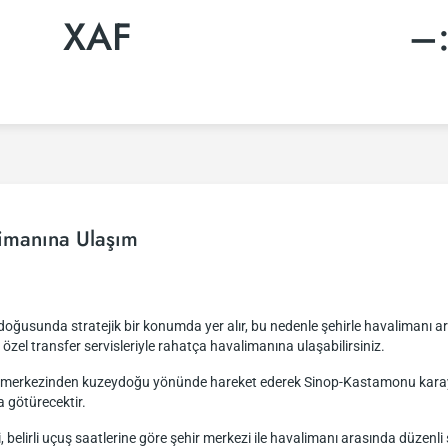
XAF
–
imanına Ulaşım
ğusunda stratejik bir konumda yer alır, bu nedenle şehirle havalimanı ara
a özel transfer servisleriyle rahatça havalimanına ulaşabilirsiniz.
ir merkezinden kuzeydoğu yönünde hareket ederek Sinop-Kastamonu karayo
a götürecektir.
i, belirli uçuş saatlerine göre şehir merkezi ile havalimanı arasında düze