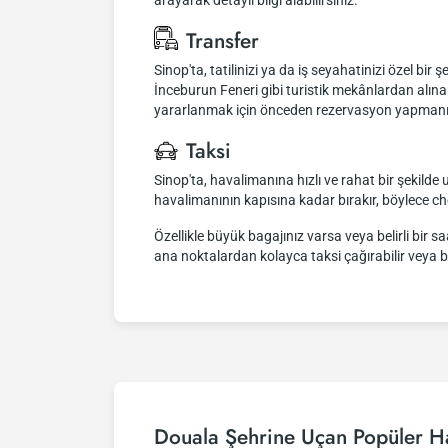
arayarak detaylı bilgi alabilirsiniz.
Transfer
Sinop'ta, tatilinizi ya da iş seyahatinizi özel bir
İnceburun Feneri gibi turistik mekânlardan alına
yararlanmak için önceden rezervasyon yapmanız öne
Taksi
Sinop'ta, havalimanına hızlı ve rahat bir şekilde u
havalimanının kapısına kadar bırakır, böylece c
Özellikle büyük bagajınız varsa veya belirli bir 
ana noktalardan kolayca taksi çağırabilir veya bu
Douala Şehrine Uçan Popüler Ha