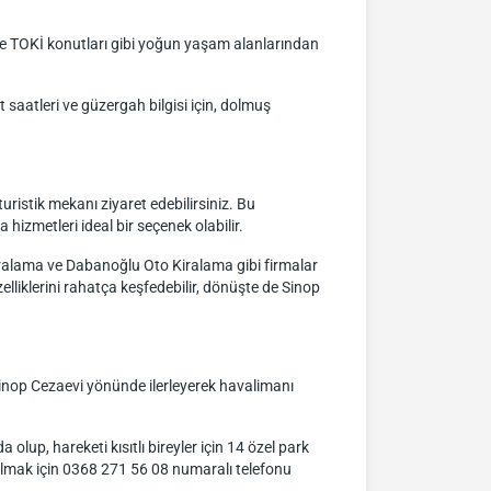
kle TOKİ konutları gibi yoğun yaşam alanlarından
saatleri ve güzergah bilgisi için, dolmuş
uristik mekanı ziyaret edebilirsiniz. Bu
izmetleri ideal bir seçenek olabilir.
iralama ve Dabanoğlu Oto Kiralama gibi firmalar
lliklerini rahatça keşfedebilir, dönüşte de Sinop
Sinop Cezaevi yönünde ilerleyerek havalimanı
lup, hareketi kısıtlı bireyler için 14 özel park
 almak için 0368 271 56 08 numaralı telefonu