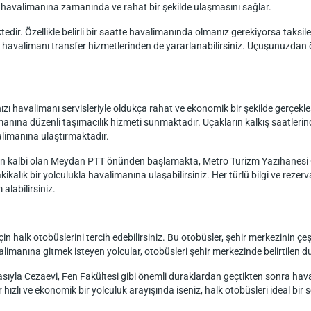
ın havalimanına zamanında ve rahat bir şekilde ulaşmasını sağlar.
edir. Özellikle belirli bir saatte havalimanında olmanız gerekiyorsa taksiler, 
uğu havalimanı transfer hizmetlerinden de yararlanabilirsiniz. Uçuşunuzd
 havalimanı servisleriyle oldukça rahat ve ekonomik bir şekilde gerçekleşt
imanına düzenli taşımacılık hizmeti sunmaktadır. Uçakların kalkış saatler
limanına ulaştırmaktadır.
inin kalbi olan Meydan PTT önünden başlamakta, Metro Turizm Yazıhanesi
ikalık bir yolculukla havalimanına ulaşabilirsiniz. Her türlü bilgi ve reze
alabilirsiniz.
n halk otobüslerini tercih edebilirsiniz. Bu otobüsler, şehir merkezinin çe
manına gitmek isteyen yolcular, otobüsleri şehir merkezinde belirtilen dur
sıyla Cezaevi, Fen Fakültesi gibi önemli duraklardan geçtikten sonra hava
ızlı ve ekonomik bir yolculuk arayışında iseniz, halk otobüsleri ideal bir s