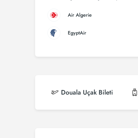
Air Algerie
EgyptAir
Douala
Uçak Bileti