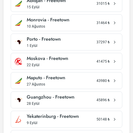
Abidjan - Freetown
31015
₺
15 Eylül
Monrovia - Freetown
31464
₺
10 Ağustos
Porto - Freetown
37297
₺
1 Eylül
Moskova - Freetown
41475
₺
22 Eylül
Maputo - Freetown
43980
₺
27 Ağustos
Guangzhou - Freetown
45896
₺
28 Eylül
Yekaterinburg - Freetown
50148
₺
9 Eylül