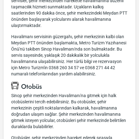
servisler, şehir merkezinden hareketle havalimanına düzenli
taşımacılık hizmeti sunmaktadır. Uçakların kalkış
saatlerinden 90 dakika önce, şehir merkezindeki Meydan PTT
önünden başlayarak yolcularını alarak havalimanına
ulaştırmaktadır.
Havalimanı servisinin güzergahı, şehir merkezinin kalbi olan
Meydan PTT önünden başlamakta, Metro Turizm Yazıhanesi
Önü'nü takiben Sinop Havalimanı'nda son bulmaktadır. Bu
servis sayesinde, yaklaşık 20 dakikalık bir yolculukla
havalimanına ulaşabilirsiniz. Her türlü bilgi ve rezervasyon
için Metro Turizm'in 0368 260 34 57 ve 0368 271 44 42
numaralı telefonlarından yardım alabilirsiniz.
Otobüs
Sinop şehir merkezinden Havalimanı'na gitmek için halk
otobüslerini tercih edebilirsiniz. Bu otobüsler, şehir
merkezinin çeşitli noktalarından kalkarak, havalimanına
doğrudan ulaşım sağlar. Şehir merkezinden havalimanına
gitmek isteyen yolcular, otobüsleri şehir merkezinde belirtilen
duraklarda bulabilirler.
Otobüsler, şehir merkezinden hareket ederek sırasıyla