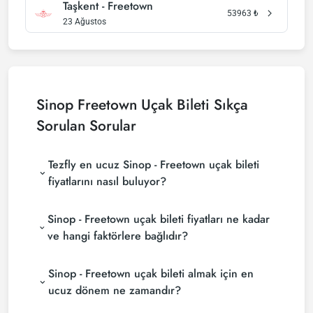
Taşkent - Freetown
53963
₺
23 Ağustos
Sinop Freetown Uçak Bileti Sıkça
Sorulan Sorular
Tezfly en ucuz Sinop - Freetown uçak bileti
fiyatlarını nasıl buluyor?
Tezfly, en ucuz Sinop - Freetown uçak bileti
Sinop - Freetown uçak bileti fiyatları ne kadar
fiyatlarını bulmak için tur operatörleri, büyük
rezervasyon siteleri (konsolidatörler) ve yüzlerce
ve hangi faktörlere bağlıdır?
havayolu sitesini aramaktadır. Tezfly sitesinde
Sinop - Freetown uçak bileti fiyatları, havayolu
yapacağın tek bir aramada ile birçok tedarikçiyi
Sinop - Freetown uçak bileti almak için en
şirketine, seyahat tarihlerinize, bilet sınıfınıza ve
arayarak ucuz Sinop - Freetown uçak biletlerini
rezervasyon yapılan döneme göre değişiklik
bulup karşılaştırabilir ve un uygun biletini
ucuz dönem ne zamandır?
gösterir. Erken rezervasyon yaparak ve
seçebilirsin.
Sinop - Freetown uçak bileti satın almak istiyorsanız