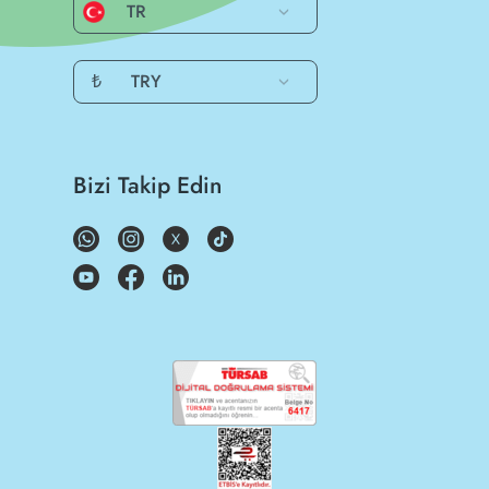
TR
₺
TRY
Bizi Takip Edin