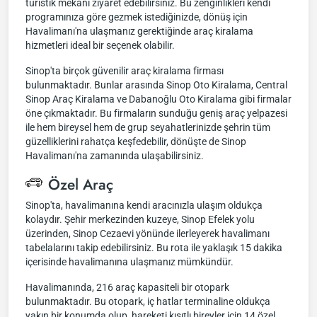
turistik mekanı ziyaret edebilirsiniz. Bu zenginlikleri kendi
programınıza göre gezmek istediğinizde, dönüş için
Havalimanı'na ulaşmanız gerektiğinde araç kiralama
hizmetleri ideal bir seçenek olabilir.
Sinop'ta birçok güvenilir araç kiralama firması
bulunmaktadır. Bunlar arasında Sinop Oto Kiralama, Central
Sinop Araç Kiralama ve Dabanoğlu Oto Kiralama gibi firmalar
öne çıkmaktadır. Bu firmaların sunduğu geniş araç yelpazesi
ile hem bireysel hem de grup seyahatlerinizde şehrin tüm
güzelliklerini rahatça keşfedebilir, dönüşte de Sinop
Havalimanı'na zamanında ulaşabilirsiniz.
Özel Araç
Sinop'ta, havalimanına kendi aracınızla ulaşım oldukça
kolaydır. Şehir merkezinden kuzeye, Sinop Efelek yolu
üzerinden, Sinop Cezaevi yönünde ilerleyerek havalimanı
tabelalarını takip edebilirsiniz. Bu rota ile yaklaşık 15 dakika
içerisinde havalimanına ulaşmanız mümkündür.
Havalimanında, 216 araç kapasiteli bir otopark
bulunmaktadır. Bu otopark, iç hatlar terminaline oldukça
yakın bir konumda olup, hareketi kısıtlı bireyler için 14 özel