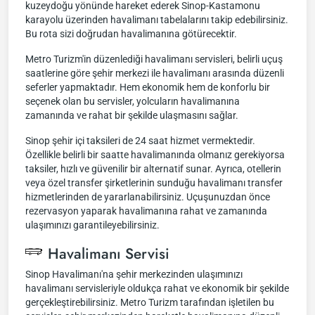
kuzeydoğu yönünde hareket ederek Sinop-Kastamonu
karayolu üzerinden havalimanı tabelalarını takip edebilirsiniz.
Bu rota sizi doğrudan havalimanına götürecektir.
Metro Turizm'in düzenlediği havalimanı servisleri, belirli uçuş
saatlerine göre şehir merkezi ile havalimanı arasında düzenli
seferler yapmaktadır. Hem ekonomik hem de konforlu bir
seçenek olan bu servisler, yolcuların havalimanına
zamanında ve rahat bir şekilde ulaşmasını sağlar.
Sinop şehir içi taksileri de 24 saat hizmet vermektedir.
Özellikle belirli bir saatte havalimanında olmanız gerekiyorsa
taksiler, hızlı ve güvenilir bir alternatif sunar. Ayrıca, otellerin
veya özel transfer şirketlerinin sunduğu havalimanı transfer
hizmetlerinden de yararlanabilirsiniz. Uçuşunuzdan önce
rezervasyon yaparak havalimanına rahat ve zamanında
ulaşımınızı garantileyebilirsiniz.
Havalimanı Servisi
Sinop Havalimanı'na şehir merkezinden ulaşımınızı
havalimanı servisleriyle oldukça rahat ve ekonomik bir şekilde
gerçekleştirebilirsiniz. Metro Turizm tarafından işletilen bu