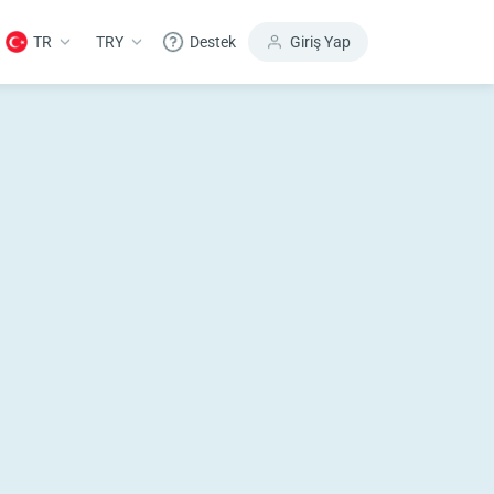
TR
TRY
Destek
Giriş Yap