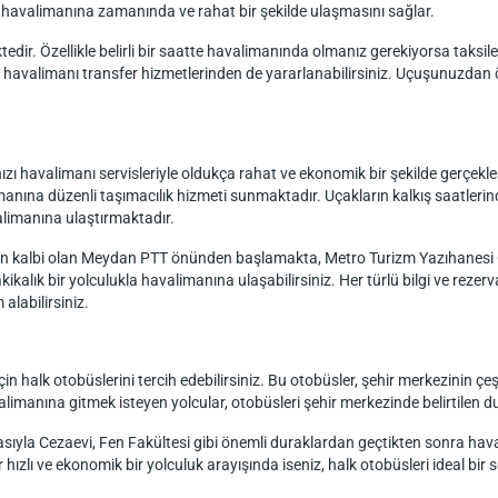
ın havalimanına zamanında ve rahat bir şekilde ulaşmasını sağlar.
edir. Özellikle belirli bir saatte havalimanında olmanız gerekiyorsa taksiler, 
uğu havalimanı transfer hizmetlerinden de yararlanabilirsiniz. Uçuşunuzd
 havalimanı servisleriyle oldukça rahat ve ekonomik bir şekilde gerçekleşt
imanına düzenli taşımacılık hizmeti sunmaktadır. Uçakların kalkış saatler
limanına ulaştırmaktadır.
inin kalbi olan Meydan PTT önünden başlamakta, Metro Turizm Yazıhanesi
ikalık bir yolculukla havalimanına ulaşabilirsiniz. Her türlü bilgi ve reze
alabilirsiniz.
n halk otobüslerini tercih edebilirsiniz. Bu otobüsler, şehir merkezinin çe
manına gitmek isteyen yolcular, otobüsleri şehir merkezinde belirtilen dur
sıyla Cezaevi, Fen Fakültesi gibi önemli duraklardan geçtikten sonra hava
ızlı ve ekonomik bir yolculuk arayışında iseniz, halk otobüsleri ideal bir s