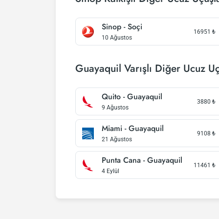
Sinop - Soçi
16951
₺
10 Ağustos
Guayaquil Varışlı Diğer Ucuz Uç
Quito - Guayaquil
3880
₺
9 Ağustos
Miami - Guayaquil
9108
₺
21 Ağustos
Punta Cana - Guayaquil
11461
₺
4 Eylül