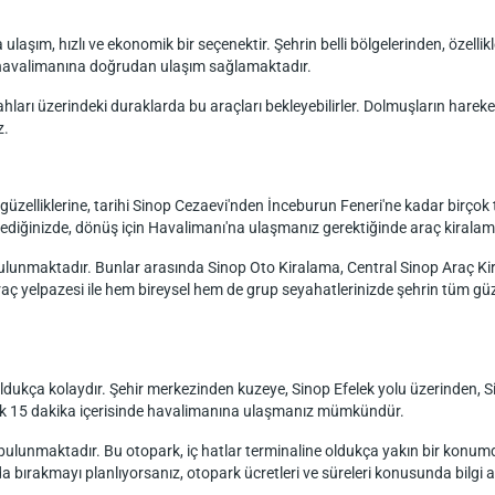
aşım, hızlı ve ekonomik bir seçenektir. Şehrin belli bölgelerinden, özelli
n havalimanına doğrudan ulaşım sağlamaktadır.
arı üzerindeki duraklarda bu araçları bekleyebilirler. Dolmuşların hareket 
z.
 güzelliklerine, tarihi Sinop Cezaevi'nden İnceburun Feneri'ne kadar birçok t
ediğinizde, dönüş için Havalimanı'na ulaşmanız gerektiğinde araç kiralama h
 bulunmaktadır. Bunlar arasında Sinop Oto Kiralama, Central Sinop Araç K
ç yelpazesi ile hem bireysel hem de grup seyahatlerinizde şehrin tüm güze
oldukça kolaydır. Şehir merkezinden kuzeye, Sinop Efelek yolu üzerinden, 
klaşık 15 dakika içerisinde havalimanına ulaşmanız mümkündür.
lunmaktadır. Bu otopark, iç hatlar terminaline oldukça yakın bir konumda o
da bırakmayı planlıyorsanız, otopark ücretleri ve süreleri konusunda bilgi