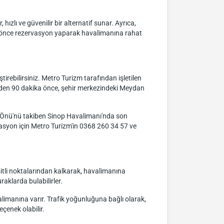
hızlı ve güvenilir bir alternatif sunar. Ayrıca,
an önce rezervasyon yaparak havalimanına rahat
irebilirsiniz. Metro Turizm tarafından işletilen
inden 90 dakika önce, şehir merkezindeki Meydan
 Önü'nü takiben Sinop Havalimanı'nda son
rvasyon için Metro Turizm'in 0368 260 34 57 ve
şitli noktalarından kalkarak, havalimanına
aklarda bulabilirler.
limanına varır. Trafik yoğunluğuna bağlı olarak,
eçenek olabilir.