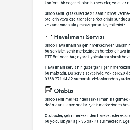
konforlu bir seçenek olan bu servisler, yolcular
Sinop şehir içi taksileri de 24 saat hizmet vermekt
otellerin veya özel transfer şirketlerinin sund
ve zamanında ulaşımınızı garantileyebilirsiniz.
Havalimanı Servisi
Sinop Havalimanı'na şehir merkezinden ulaşımınızı
bu servisler, şehir merkezinden hareketle haval
PTT önünden başlayarak yolcularını alarak hava
Havalimanı servisinin güzergahı, şehir merkez
bulmaktadır. Bu servis sayesinde, yaklaşık 20 dak
0368 271 44 42 numaralı telefonlarından yardım 
Otobüs
Sinop şehir merkezinden Havalimanı'na gitmek içi
doğrudan ulaşım sağlar. Şehir merkezinden havali
Otobüsler, şehir merkezinden hareket ederek sıra
bu yolculuk yaklaşık 35 dakika sürmektedir. Eğer h