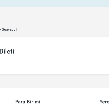
 - Guayaquil
ileti
Para Birimi
Yere