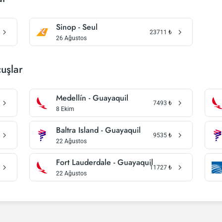
Sinop - Seul
23711
₺
26 Ağustos
uşlar
Medellín - Guayaquil
7493
₺
8 Ekim
Baltra Island - Guayaquil
9535
₺
22 Ağustos
Fort Lauderdale - Guayaquil
11727
₺
22 Ağustos