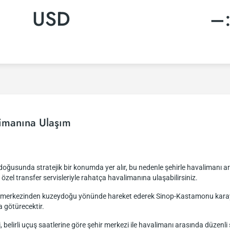
USD
–
imanına Ulaşım
ğusunda stratejik bir konumda yer alır, bu nedenle şehirle havalimanı ara
a özel transfer servisleriyle rahatça havalimanına ulaşabilirsiniz.
ir merkezinden kuzeydoğu yönünde hareket ederek Sinop-Kastamonu karayo
a götürecektir.
i, belirli uçuş saatlerine göre şehir merkezi ile havalimanı arasında düze