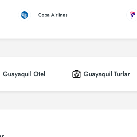
Copa Airlines
Guayaquil
Otel
Guayaquil
Turlar
ar