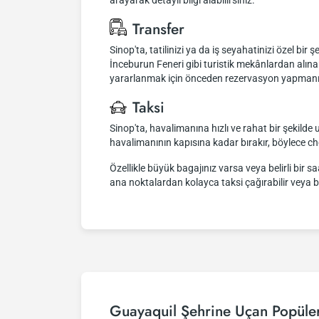
arayarak detaylı bilgi alabilirsiniz.
Transfer
Sinop'ta, tatilinizi ya da iş seyahatinizi özel bir
İnceburun Feneri gibi turistik mekânlardan alına
yararlanmak için önceden rezervasyon yapmanız öne
Taksi
Sinop'ta, havalimanına hızlı ve rahat bir şekilde u
havalimanının kapısına kadar bırakır, böylece c
Özellikle büyük bagajınız varsa veya belirli bir 
ana noktalardan kolayca taksi çağırabilir veya bu
Guayaquil Şehrine Uçan Popüler