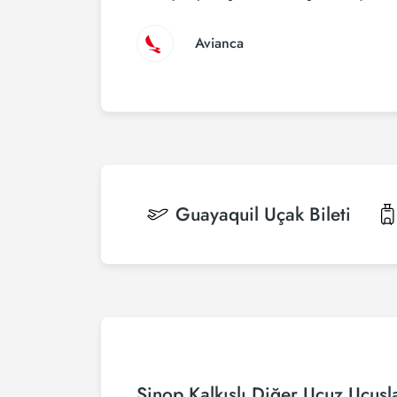
Avianca
Guayaquil
Uçak Bileti
Sinop Kalkışlı Diğer Ucuz Uçuşl