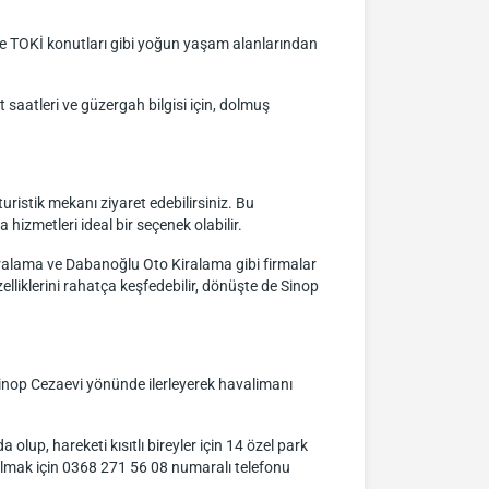
kle TOKİ konutları gibi yoğun yaşam alanlarından
saatleri ve güzergah bilgisi için, dolmuş
uristik mekanı ziyaret edebilirsiniz. Bu
izmetleri ideal bir seçenek olabilir.
iralama ve Dabanoğlu Oto Kiralama gibi firmalar
lliklerini rahatça keşfedebilir, dönüşte de Sinop
Sinop Cezaevi yönünde ilerleyerek havalimanı
lup, hareketi kısıtlı bireyler için 14 özel park
 almak için 0368 271 56 08 numaralı telefonu