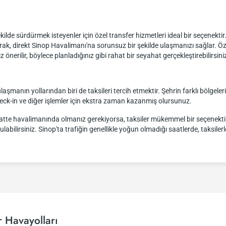
 şekilde sürdürmek isteyenler için özel transfer hizmetleri ideal bir seçenekti
rak, direkt Sinop Havalimanı'na sorunsuz bir şekilde ulaşmanızı sağlar. Ö
rilir, böylece planladığınız gibi rahat bir seyahat gerçekleştirebilirsini
laşmanın yollarından biri de taksileri tercih etmektir. Şehrin farklı bölgeler
heck-in ve diğer işlemler için ekstra zaman kazanmış olursunuz.
saatte havalimanında olmanız gerekiyorsa, taksiler mükemmel bir seçenektir.
labilirsiniz. Sinop'ta trafiğin genellikle yoğun olmadığı saatlerde, taksile
 Havayolları