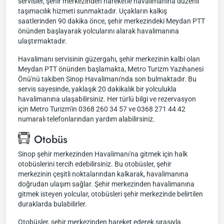
servisler, şehir merkezinden hareketle havalimanına düzenli
taşımacılık hizmeti sunmaktadır. Uçakların kalkış
saatlerinden 90 dakika önce, şehir merkezindeki Meydan PTT
önünden başlayarak yolcularını alarak havalimanına
ulaştırmaktadır.
Havalimanı servisinin güzergahı, şehir merkezinin kalbi olan
Meydan PTT önünden başlamakta, Metro Turizm Yazıhanesi
Önü'nü takiben Sinop Havalimanı'nda son bulmaktadır. Bu
servis sayesinde, yaklaşık 20 dakikalık bir yolculukla
havalimanına ulaşabilirsiniz. Her türlü bilgi ve rezervasyon
için Metro Turizm'in 0368 260 34 57 ve 0368 271 44 42
numaralı telefonlarından yardım alabilirsiniz.
Otobüs
Sinop şehir merkezinden Havalimanı'na gitmek için halk
otobüslerini tercih edebilirsiniz. Bu otobüsler, şehir
merkezinin çeşitli noktalarından kalkarak, havalimanına
doğrudan ulaşım sağlar. Şehir merkezinden havalimanına
gitmek isteyen yolcular, otobüsleri şehir merkezinde belirtilen
duraklarda bulabilirler.
Otobüsler, şehir merkezinden hareket ederek sırasıyla