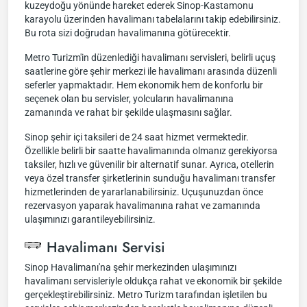
kuzeydoğu yönünde hareket ederek Sinop-Kastamonu
karayolu üzerinden havalimanı tabelalarını takip edebilirsiniz.
Bu rota sizi doğrudan havalimanına götürecektir.
Metro Turizm'in düzenlediği havalimanı servisleri, belirli uçuş
saatlerine göre şehir merkezi ile havalimanı arasında düzenli
seferler yapmaktadır. Hem ekonomik hem de konforlu bir
seçenek olan bu servisler, yolcuların havalimanına
zamanında ve rahat bir şekilde ulaşmasını sağlar.
Sinop şehir içi taksileri de 24 saat hizmet vermektedir.
Özellikle belirli bir saatte havalimanında olmanız gerekiyorsa
taksiler, hızlı ve güvenilir bir alternatif sunar. Ayrıca, otellerin
veya özel transfer şirketlerinin sunduğu havalimanı transfer
hizmetlerinden de yararlanabilirsiniz. Uçuşunuzdan önce
rezervasyon yaparak havalimanına rahat ve zamanında
ulaşımınızı garantileyebilirsiniz.
Havalimanı Servisi
Sinop Havalimanı'na şehir merkezinden ulaşımınızı
havalimanı servisleriyle oldukça rahat ve ekonomik bir şekilde
gerçekleştirebilirsiniz. Metro Turizm tarafından işletilen bu