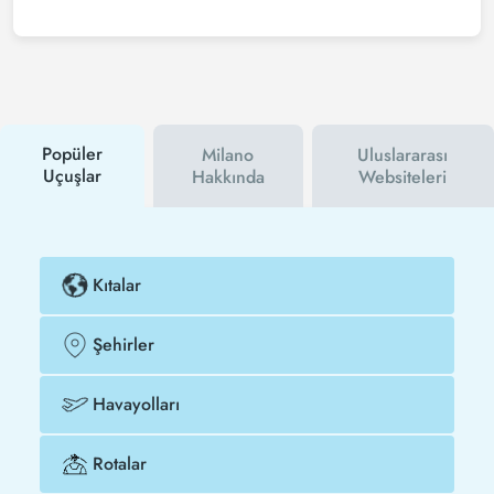
Ucuz Sinop - Milano uçak bileti satın almak için
Tezfly haber bültenine üye olabilir veya Tezfly sosyal
medya hesaplarını takip edebilirsiniz. Bu sayede
hem havayolu hem de Tezfly kampanyalarından ilk
siz haberdar olacaksınız. İndirim kuponu kullanarak
Sinop - Milano uçak biletinizi çok daha ucuza satın
alabilirsiniz.
Popüler
Milano
Uluslararası
Uçuşlar
Hakkında
Websiteleri
Kıtalar
Şehirler
Havayolları
Rotalar