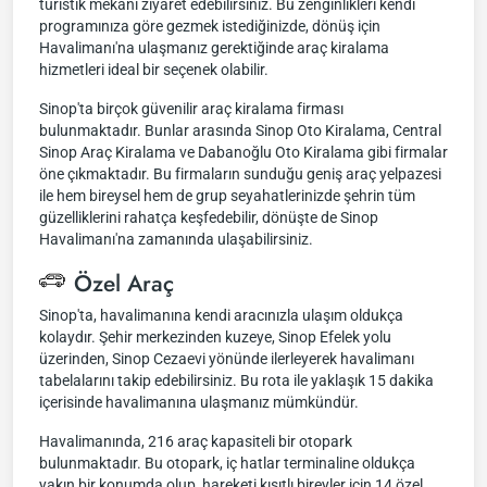
turistik mekanı ziyaret edebilirsiniz. Bu zenginlikleri kendi
programınıza göre gezmek istediğinizde, dönüş için
Havalimanı'na ulaşmanız gerektiğinde araç kiralama
hizmetleri ideal bir seçenek olabilir.
Sinop'ta birçok güvenilir araç kiralama firması
bulunmaktadır. Bunlar arasında Sinop Oto Kiralama, Central
Sinop Araç Kiralama ve Dabanoğlu Oto Kiralama gibi firmalar
öne çıkmaktadır. Bu firmaların sunduğu geniş araç yelpazesi
ile hem bireysel hem de grup seyahatlerinizde şehrin tüm
güzelliklerini rahatça keşfedebilir, dönüşte de Sinop
Havalimanı'na zamanında ulaşabilirsiniz.
Özel Araç
Sinop'ta, havalimanına kendi aracınızla ulaşım oldukça
kolaydır. Şehir merkezinden kuzeye, Sinop Efelek yolu
üzerinden, Sinop Cezaevi yönünde ilerleyerek havalimanı
tabelalarını takip edebilirsiniz. Bu rota ile yaklaşık 15 dakika
içerisinde havalimanına ulaşmanız mümkündür.
Havalimanında, 216 araç kapasiteli bir otopark
bulunmaktadır. Bu otopark, iç hatlar terminaline oldukça
yakın bir konumda olup, hareketi kısıtlı bireyler için 14 özel