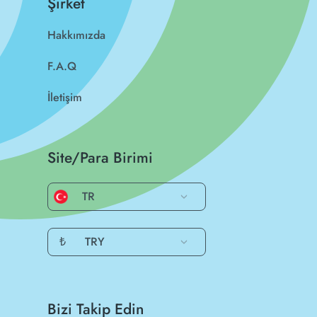
Şirket
Hakkımızda
F.A.Q
İletişim
Site/Para Birimi
TR
₺
TRY
Bizi Takip Edin