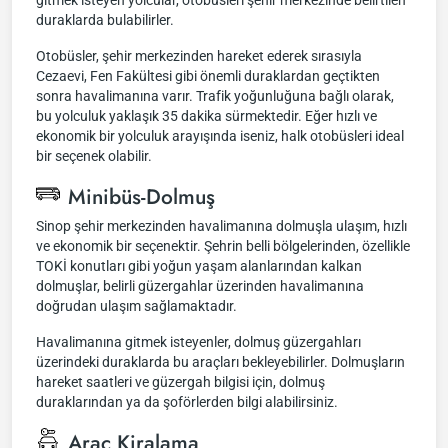
gitmek isteyen yolcular, otobüsleri şehir merkezinde belirtilen
duraklarda bulabilirler.
Otobüsler, şehir merkezinden hareket ederek sırasıyla
Cezaevi, Fen Fakültesi gibi önemli duraklardan geçtikten
sonra havalimanına varır. Trafik yoğunluğuna bağlı olarak,
bu yolculuk yaklaşık 35 dakika sürmektedir. Eğer hızlı ve
ekonomik bir yolculuk arayışında iseniz, halk otobüsleri ideal
bir seçenek olabilir.
Minibüs-Dolmuş
Sinop şehir merkezinden havalimanına dolmuşla ulaşım, hızlı
ve ekonomik bir seçenektir. Şehrin belli bölgelerinden, özellikle
TOKİ konutları gibi yoğun yaşam alanlarından kalkan
dolmuşlar, belirli güzergahlar üzerinden havalimanına
doğrudan ulaşım sağlamaktadır.
Havalimanına gitmek isteyenler, dolmuş güzergahları
üzerindeki duraklarda bu araçları bekleyebilirler. Dolmuşların
hareket saatleri ve güzergah bilgisi için, dolmuş
duraklarından ya da şoförlerden bilgi alabilirsiniz.
Araç Kiralama