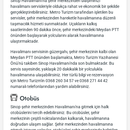
Sinop Havalimanı'na şehir merkezinden ulaşımınızı
havalimanı servisleriyle oldukça rahat ve ekonomik bir şekilde
gerçekleştirebilirsiniz. Metro Turizm tarafından işletilen bu
servisler, şehir merkezinden hareketle havalimanına düzenli
taşımacılık hizmeti sunmaktadır. Uçakların kalkış
saatlerinden 90 dakika önce, şehir merkezindeki Meydan PTT
önünden başlayarak yolcularını alarak havalimanına
ulaştırmaktadır.
Havalimanı servisinin güzergahı, şehir merkezinin kalbi olan
Meydan PTT önünden başlamakta, Metro Turizm Yazıhanesi
Önü'nü takiben Sinop Havalimanı'nda son bulmaktadır. Bu
servis sayesinde, yaklaşık 20 dakikalık bir yolculukla
havalimanına ulaşabilirsiniz. Her türlü bilgi ve rezervasyon
için Metro Turizm'in 0368 260 34 57 ve 0368 271 44 42
numaralı telefonlarından yardım alabilirsiniz.
Otobüs
Sinop şehir merkezinden Havalimanı'na gitmek için halk
otobüslerini tercih edebilirsiniz. Bu otobüsler, şehir
merkezinin çeşitli noktalarından kalkarak, havalimanına
doğrudan ulaşım sağlar. Şehir merkezinden havalimanına