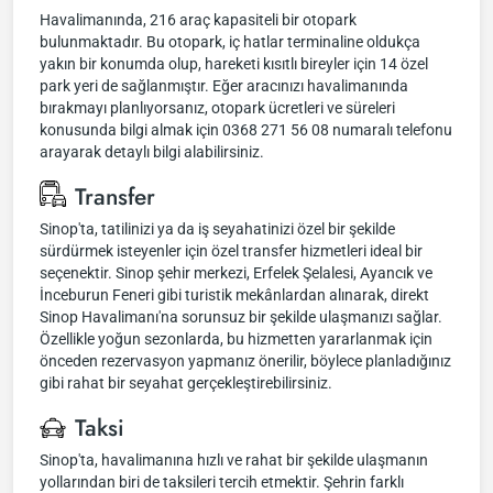
Havalimanında, 216 araç kapasiteli bir otopark
bulunmaktadır. Bu otopark, iç hatlar terminaline oldukça
yakın bir konumda olup, hareketi kısıtlı bireyler için 14 özel
park yeri de sağlanmıştır. Eğer aracınızı havalimanında
bırakmayı planlıyorsanız, otopark ücretleri ve süreleri
konusunda bilgi almak için 0368 271 56 08 numaralı telefonu
arayarak detaylı bilgi alabilirsiniz.
Transfer
Sinop'ta, tatilinizi ya da iş seyahatinizi özel bir şekilde
sürdürmek isteyenler için özel transfer hizmetleri ideal bir
seçenektir. Sinop şehir merkezi, Erfelek Şelalesi, Ayancık ve
İnceburun Feneri gibi turistik mekânlardan alınarak, direkt
Sinop Havalimanı'na sorunsuz bir şekilde ulaşmanızı sağlar.
Özellikle yoğun sezonlarda, bu hizmetten yararlanmak için
önceden rezervasyon yapmanız önerilir, böylece planladığınız
gibi rahat bir seyahat gerçekleştirebilirsiniz.
Taksi
Sinop'ta, havalimanına hızlı ve rahat bir şekilde ulaşmanın
yollarından biri de taksileri tercih etmektir. Şehrin farklı