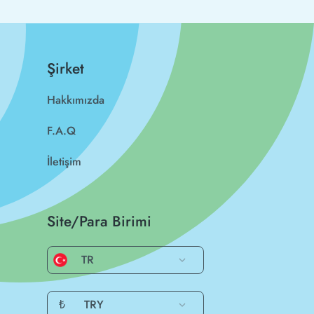
Şirket
Hakkımızda
F.A.Q
İletişim
Site/Para Birimi
TR
₺
TRY