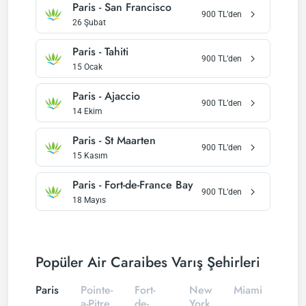
Paris
-
San Francisco
900
TL’den
26 Şubat
Paris
-
Tahiti
900
TL’den
15 Ocak
Paris
-
Ajaccio
900
TL’den
14 Ekim
Paris
-
St Maarten
900
TL’den
15 Kasım
Paris
-
Fort-de-France Bay
900
TL’den
18 Mayıs
Popüler Air Caraibes Varış Şehirleri
Paris
Pointe-
Fort-
New
Miami
a-Pitre
de-
York