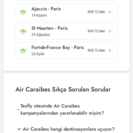
Ajaccio
-
Paris
900
TL’den
14 Kasım
St Maarten
-
Paris
900
TL’den
25 Ağustos
Fort-de-France Bay
-
Paris
900
TL’den
23 Eylül
Air Caraibes
Sıkça Sorulan Sorular
Tezfly sitesinde Air Caraibes
kampanyalarından yararlanabilir miyim?
Air Caraibes hangi destinasyonlara uçuyor?