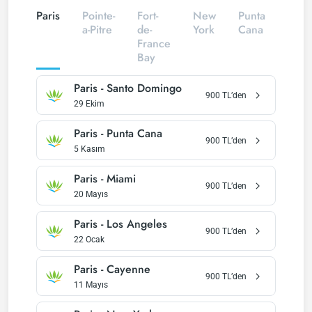
Paris
Pointe-
Fort-
New
Punta
a-Pitre
de-
York
Cana
France
Bay
Paris
-
Santo Domingo
900
TL’den
29 Ekim
Paris
-
Punta Cana
900
TL’den
5 Kasım
Paris
-
Miami
900
TL’den
20 Mayıs
Paris
-
Los Angeles
900
TL’den
22 Ocak
Paris
-
Cayenne
900
TL’den
11 Mayıs