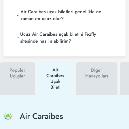
Air Caraibes uçak biletleri genellikle ne
zaman en ucuz olur?
Ucuz Air Caraibes uçak biletini Tezfly
sitesinde nasıl alabilirim?
Air
Popüler
Diğer
Caraibes
Uçuşlar
Havayolları
Uçak
Bileti
Air Caraibes