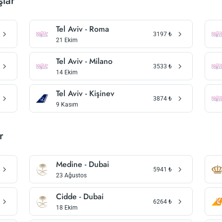
şlar
Tel Aviv - Roma
3197
₺
21 Ekim
Tel Aviv - Milano
3533
₺
14 Ekim
Tel Aviv - Kişinev
3874
₺
9 Kasım
r
Medine - Dubai
5941
₺
23 Ağustos
Cidde - Dubai
6264
₺
18 Ekim