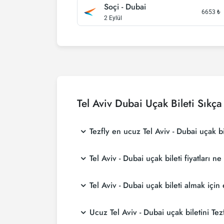
Soçi - Dubai
6653
₺
2 Eylül
Tel Aviv Dubai Uçak Bileti Sıkça
Tezfly en ucuz Tel Aviv - Dubai uçak bil
Tezfly, en ucuz Tel Aviv - Dubai uçak bileti f
Tel Aviv - Dubai uçak bileti fiyatları n
Tezfly sitesinde yapacağın tek bir aramada ile
Tel Aviv - Dubai uçak bileti fiyatları, havayo
Tel Aviv - Dubai uçak bileti almak iç
yaparak ve promosyonları takip ederek daha u
Tel Aviv - Dubai uçak bileti satın almak isti
Ucuz Tel Aviv - Dubai uçak biletini Tezf
daha ucuza uçarsınız.