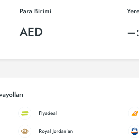
Para Birimi
Yere
AED
–
ayolları
Flyadeal
Royal Jordanian