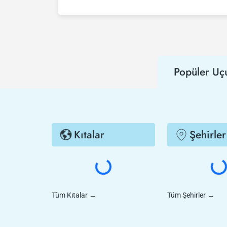
Ucuz Tel Aviv - Dubai uçak bileti satın almak
hem de Tezfly kampanyalarından ilk siz haber
Popüler Uç
Kıtalar
Şehirler
Tüm Kıtalar
→
Tüm Şehirler
→