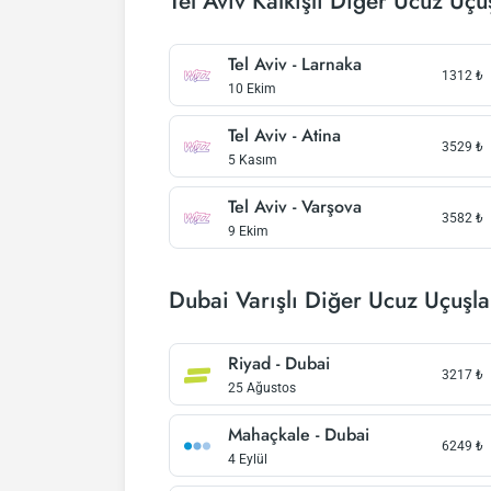
Tel Aviv Kalkışlı Diğer Ucuz Uçu
Tel Aviv - Larnaka
1312
₺
10 Ekim
Tel Aviv - Atina
3529
₺
5 Kasım
Tel Aviv - Varşova
3582
₺
9 Ekim
Dubai Varışlı Diğer Ucuz Uçuşla
Riyad - Dubai
3217
₺
25 Ağustos
Mahaçkale - Dubai
6249
₺
4 Eylül