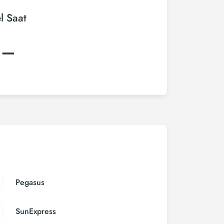
l Saat
:–
Pegasus
SunExpress