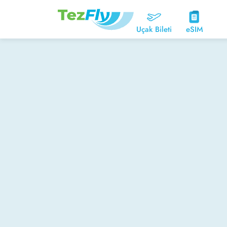
Uçak Bileti
eSIM