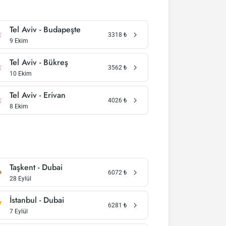
Tel Aviv - Budapeşte
3318
₺
9 Ekim
Tel Aviv - Bükreş
3562
₺
10 Ekim
Tel Aviv - Erivan
4026
₺
8 Ekim
Taşkent - Dubai
6072
₺
28 Eylül
İstanbul - Dubai
6281
₺
7 Eylül