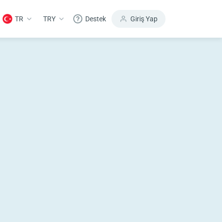
TR
TRY
Destek
Giriş Yap