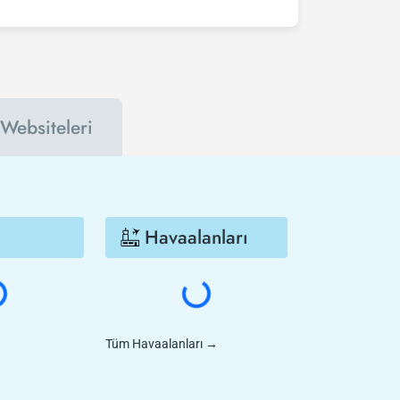
ını takip edebilirsiniz. Bu sayede hem havayolu
 çok daha ucuza satın alabilirsiniz.
 Websiteleri
Havaalanları
Tüm Havaalanları
→