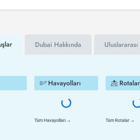
 için Tezfly haber bültenine üye olabilir veya Tezfly sosyal medya hesaplar
dar olacaksınız. İndirim kuponu kullanarak Tel Aviv - Dubai uçak biletinizi
uşlar
Dubai Hakkında
Uluslararası
Havayolları
Rotalar
Tüm Havayolları
→
Tüm Rotalar
→