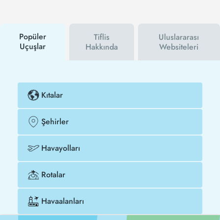
hem havayolu hem de Tezfly kampanyalarından ilk
siz haberdar olacaksınız. İndirim kuponu kullanarak
Tel Aviv - Tiflis uçak biletinizi çok daha ucuza satın
alabilirsiniz.
Popüler
Tiflis
Uluslararası
Uçuşlar
Hakkında
Websiteleri
Kıtalar
Şehirler
Havayolları
Rotalar
Havaalanları