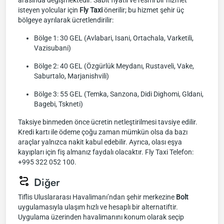
arasında değişmektedir. Sabit fiyatlı ve resmi bir hizmet
isteyen yolcular için
Fly Taxi
önerilir; bu hizmet şehir üç
bölgeye ayrılarak ücretlendirilir:
Bölge 1: 30 GEL (Avlabari, Isani, Ortachala, Varketili,
Vazisubani)
Bölge 2: 40 GEL (Özgürlük Meydanı, Rustaveli, Vake,
Saburtalo, Marjanishvili)
Bölge 3: 55 GEL (Temka, Sanzona, Didi Dighomi, Gldani,
Bagebi, Tskneti)
Taksiye binmeden önce ücretin netleştirilmesi tavsiye edilir.
Kredi kartı ile ödeme çoğu zaman mümkün olsa da bazı
araçlar yalnızca nakit kabul edebilir. Ayrıca, olası eşya
kayıpları için fiş almanız faydalı olacaktır. Fly Taxi Telefon:
+995 322 052 100.
Diğer
Tiflis Uluslararası Havalimanı’ndan şehir merkezine
Bolt
uygulamasıyla ulaşım hızlı ve hesaplı bir alternatiftir.
Uygulama üzerinden havalimanını konum olarak seçip