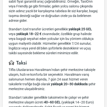
sabit fiyat garantili araç çağırabilirsiniz. Örneğin, TaxiOnn
veya Friendly.ge gibi firmalar, gelen yolcu salonu çıkışında
sizin adınız yazılı bir karşılaşma tabelası ile sizi karşılar, bagaj
taşıma desteği sağlar ve doğrudan otele ya da belirlenen
adrese gider.
Standart özel transfer ücretleri genellikle
yaklaşık 25 GEL
veya
yaklaşık 18–22 €
civarındadır; özellikle grup halinde
veya bagajlı seyahat eden yolcular için bu yöntem oldukça
uygun maliyetli olabilir. Hizmetler genellikle 7/24 sunulur,
İngilizce veya yerel dil bilen şoförlerle desteklenir ve uçuş
takibi sayesinde bekleme süreleri minimize edilir.
Taksi
Tiflis Uluslararası Havalimanı’ndan şehir merkezine taksiyle
ulaşım, hızlı ve konforlu bir seçenektir. Havalimanı varış
salonunun hemen dışında, 7 gün 24 saat hizmet veren
taksilerle trafiğe bağlı olarak
yaklaşık 20–30 dakikada
şehir
merkezine ulaşabilirsiniz.
Standart taksiler genellikle taksimetre ile çalışır ve şehir
merkezine ulaşım ücreti
40–60 GEL
(yaklaşık 14–20 Euro)