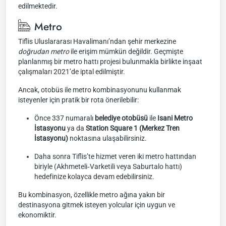
edilmektedir.
Metro
Tiflis Uluslararası Havalimanı’ndan şehir merkezine
doğrudan metro
ile erişim mümkün değildir. Geçmişte
planlanmış bir metro hattı projesi bulunmakla birlikte inşaat
çalışmaları 2021’de iptal edilmiştir.
Ancak, otobüs ile metro kombinasyonunu kullanmak
isteyenler için pratik bir rota önerilebilir:
Önce 337 numaralı
belediye otobüsü
ile
Isani Metro
İstasyonu
ya da
Station Square 1 (Merkez Tren
İstasyonu)
noktasına ulaşabilirsiniz.
Daha sonra Tiflis’te hizmet veren iki metro hattından
biriyle (Akhmeteli‑Varketili veya Saburtalo hattı)
hedefinize kolayca devam edebilirsiniz.
Bu kombinasyon, özellikle metro ağına yakın bir
destinasyona gitmek isteyen yolcular için uygun ve
ekonomiktir.