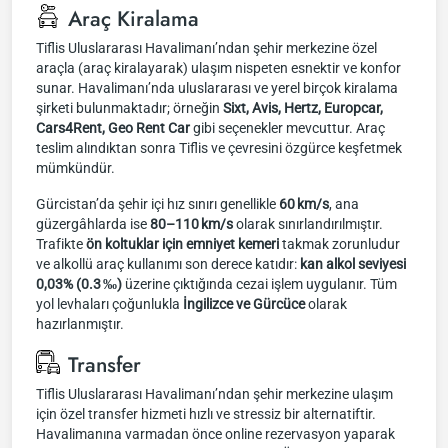
Araç Kiralama
Tiflis Uluslararası Havalimanı’ndan şehir merkezine özel
araçla (araç kiralayarak) ulaşım nispeten esnektir ve konfor
sunar. Havalimanı’nda uluslararası ve yerel birçok kiralama
şirketi bulunmaktadır; örneğin
Sixt, Avis, Hertz, Europcar,
Cars4Rent, Geo Rent Car
gibi seçenekler mevcuttur. Araç
teslim alındıktan sonra Tiflis ve çevresini özgürce keşfetmek
mümkündür.
Gürcistan’da şehir içi hız sınırı genellikle
60 km/s
, ana
güzergâhlarda ise
80–110 km/s
olarak sınırlandırılmıştır.
Trafikte
ön koltuklar için emniyet kemeri
takmak zorunludur
ve alkollü araç kullanımı son derece katıdır:
kan alkol seviyesi
0,03% (0.3 ‰)
üzerine çıktığında cezai işlem uygulanır. Tüm
yol levhaları çoğunlukla
İngilizce ve Gürcüce
olarak
hazırlanmıştır.
Transfer
Tiflis Uluslararası Havalimanı’ndan şehir merkezine ulaşım
için özel transfer hizmeti hızlı ve stressiz bir alternatiftir.
Havalimanına varmadan önce online rezervasyon yaparak