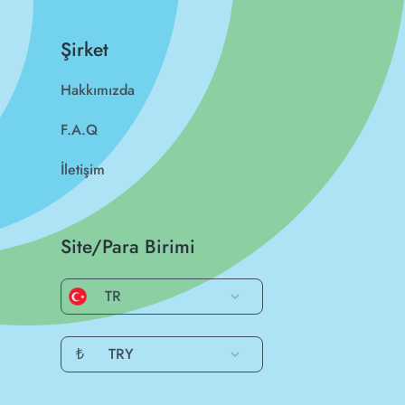
Şirket
Hakkımızda
F.A.Q
İletişim
Site/Para Birimi
TR
₺
TRY