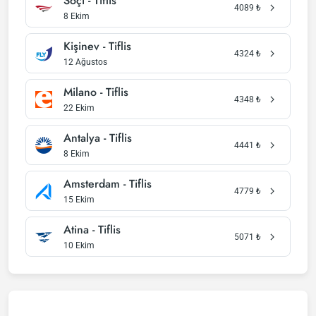
Soçi - Tiflis
4089
₺
8 Ekim
Kişinev - Tiflis
4324
₺
12 Ağustos
Milano - Tiflis
4348
₺
22 Ekim
Antalya - Tiflis
4441
₺
8 Ekim
Amsterdam - Tiflis
4779
₺
15 Ekim
Atina - Tiflis
5071
₺
10 Ekim