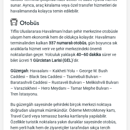
sunar. Ayrıca, araç kiralama veya özel transfer hizmetleri de
havalimanında kolayca temin edilebilir.
Otobüs
Tiflis Uluslararası Havalimanı’ndan şehir merkezine otobüsle
ulaşım hem ekonomik hem de oldukça kolaydır. Havalimanı
terminalinden kalkan
337 numaralı otobüs
, gün boyunca sık
aralıklarla hizmet verir ve şehir merkezindeki önemli
noktalardan geçer. Yolculuk yaklaşık
40–60 dakika
sürer ve
bilet ücreti
1 Gürcistan Larisi (GEL)
’dir.
Güzergah
: Havaalanı – Kakheti Yolu – George W. Bush
Caddesi – Black Sea Caddesi – Tsamebuli Bulvarı –
Baratashvili Caddesi – Rustaveli Bulvarı – Melikishvili Bulvarı
– Varaziskhevi – Hero Meydanı – Tamar Mephe Bulvarı –
Tren İstasyonu.
Bu güzergâh sayesinde şehirdeki birçok merkezi noktaya
doğrudan ulaşmak mümkündür. Ödeme MetroMoney kartı,
Travel Card veya temassız banka kartlarıyla yapılabilir.
Özellikle turistik noktalara yakın duraklar sayesinde otobüs,
hem yerli halk hem de ziyaretçiler tarafından sıkça tercih