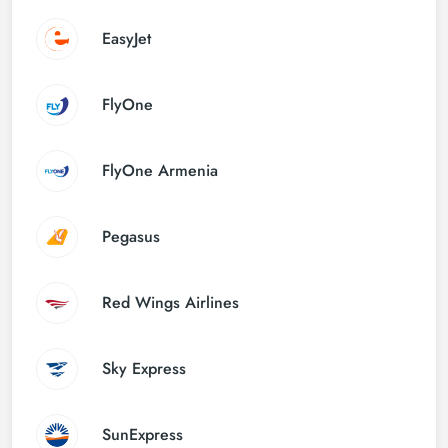
EasyJet
FlyOne
FlyOne Armenia
Pegasus
Red Wings Airlines
Sky Express
SunExpress