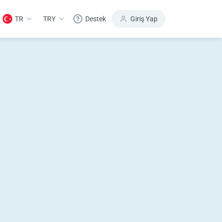
TR
TRY
Destek
Giriş Yap