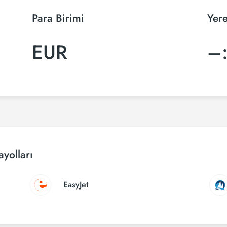
Para Birimi
Yere
EUR
–
yolları
EasyJet