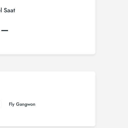
l Saat
:–
Fly Gangwon