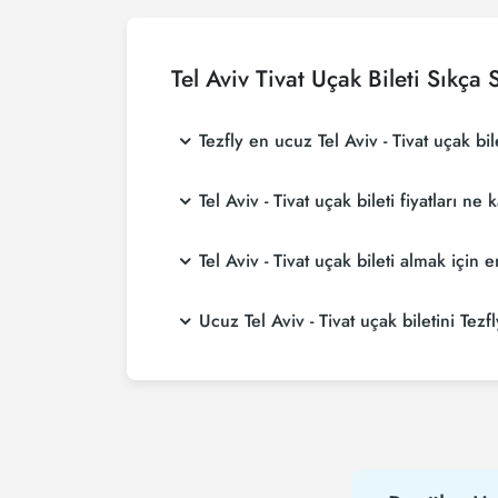
Tel Aviv Tivat Uçak Bileti Sıkça
Tezfly en ucuz Tel Aviv - Tivat uçak bile
Tezfly, en ucuz Tel Aviv - Tivat uçak bileti f
Tel Aviv - Tivat uçak bileti fiyatları ne
Tezfly sitesinde yapacağın tek bir aramada ile 
Tel Aviv - Tivat uçak bileti fiyatları, havayo
Tel Aviv - Tivat uçak bileti almak iç
yaparak ve promosyonları takip ederek daha u
Tel Aviv - Tivat uçak bileti satın almak isti
Ucuz Tel Aviv - Tivat uçak biletini Tezfl
daha ucuza uçarsınız.
Ucuz Tel Aviv - Tivat uçak bileti satın almak
hem de Tezfly kampanyalarından ilk siz haberd