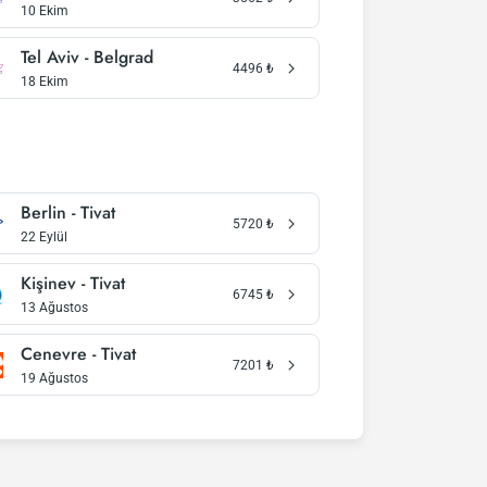
10 Ekim
Tel Aviv - Belgrad
4496
₺
18 Ekim
Berlin - Tivat
5720
₺
22 Eylül
Kişinev - Tivat
6745
₺
13 Ağustos
Cenevre - Tivat
7201
₺
19 Ağustos