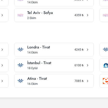
14 Ekim
Tel Aviv - Sofya
4359
₺
2 Ekim
Londra - Tivat
4245
₺
14 Ekim
İstanbul - Tivat
6100
₺
18 Eylül
Atina - Tivat
7085
₺
16 Ekim