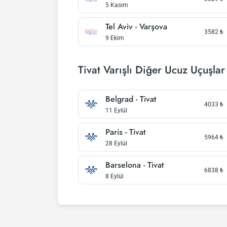
5 Kasım
Tel Aviv - Varşova
3582
₺
9 Ekim
Tivat Varışlı Diğer Ucuz Uçuşlar
Belgrad - Tivat
4033
₺
11 Eylül
Paris - Tivat
5964
₺
28 Eylül
Barselona - Tivat
6838
₺
8 Eylül