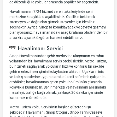
de düzenliliği ile yolcular arasında popüler bir seçenektir.
Havalimanının 7/24 hizmet veren taksileriyle de şehir
merkezine kolaylıkla ulaşabilirsiniz. Özellikle beklemek
istemeyen ve doğrudan gitmek isteyenler için ideal bir
seçenektir. Ayrıca, Sinop'ta konaklayacak ve çevreyi gezmeyi
planlıyorsanız, havalimanındaki araç kiralama ofislerinden bir
araç kiralayarak özgürce hareket edebilirsiniz.
Havalimanı Servisi
Sinop Havalimanı'ndan şehir merkezine ulaşmanın en rahat
yollarından biri havalimanı servis otobüsleridir. Metro Turizm,
bu hizmeti sağlayarak yolcuların hızlı ve konforlu bir şekilde
şehir merkezine erişimini kolaylaştırmaktadır. Uçakların iniş
ve kalkış saatlerine uygun olarak düzenli seferlerle çalışan bu
otobüsler, havalimanının gelen yolcu bölümünün çıkışında
kolaylıkla bulunabilir. Şehir merkezi ve havalimanı arasındaki
mesafeyi, trafiğe bağlı olarak, yaklaşık 20 dakika içerisinde
kat etmek mümkündür.
Metro Turizm Yolcu Servisi'nin başlıca güzergahı şu
şekildedir: Havalimanı, Sinop Otogarı, Sinop Tarihi Cezaevi