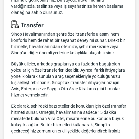
hızlı hale getirebilirsiniz. Bu sayede havalimanına
vardığınızda, tatilinize veya iş seyahatinize hemen başlama
olanağına sahip olursunuz.
Transfer
Sinop Havalimanı'ndan şehre özel transferle ulaşım, hem
konforlu hem de rahat bir seyahat deneyimi sunar. Direkt bir
hizmetle, havalimanından otelinize, şehir merkezine veya
Sinop'un diğer önemli yerlerine kolaylıkla ulaşabilirsiniz.
Büyük aileler, arkadaş grupları ya da fazladan bagajı olan
yolcular için özel transferler idealdir. Ayrıca, farklı ihtiyaçlara
yönelik olarak sunulan araç seçenekleriyle yolculuğunuzu
kişiselleştirebilirsiniz. Sinop'taki transfer ihtiyaçlarınız için
Avis, Enterprise ve Saygın Oto Araç Kiralama gibi firmalar
hizmet vermektedir.
Ek olarak, şehirdeki bazı oteller de konukları için özel transfer
hizmeti sunar. Örneğin, havalimanına sadece 15 dakika
mesafede bulunan Vira Otel, misafirlerine bu konuda büyük
kolaylık sağlar. Bu tür hizmetleri kullanarak, Sinop'ta
geçireceğiniz zamanı en etkili şekilde değerlendirebilirsiniz.