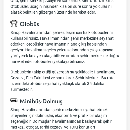
Önü, Şehir Merkezi, Adliye ve son olarak Metro Turizm Ofisi.
Otobüsler, uçağın inişinden kısa bir süre sonra yolcularını
alarak belirtilen güzergah üzerinde hareket eder.
Otobüs
Sinop Havalimanı'ndan şehre ulaşım için halk otobüslerini
kullanabilirsiniz. Havalimanından şehir merkezine seyahat
ederken, otobüsler havalimanının ana çıkış kapısından
geçiyor. Havalimanı gelen yolcu salonundan çıkış kapısına
yürüyerek kolayca ulaşabilir ve oradan şehir merkezine doğru
hareket eden otobüsleri yakalayabilirsiniz.
Otobüslerin takip ettiği güzergah şu şekildedir: Havalimanı,
Cezaevi, Fen Fakültesi ve son olarak Şehir Merkezi. Bu rota
üzerindeki otobüs seyahati yaklaşık olarak 35 dakika
sürmektedir.
Minibüs-Dolmuş
Sinop Havalimanı'ndan şehir merkezine seyahat etmek
isteyenler için dolmuşlar, ekonomik ve pratik bir ulaşım
seçeneğidir. Dolmuşlar, havalimanından başlayarak şehir
merkezi, otogar, tarihi cezaevi ve TOKİ konutları