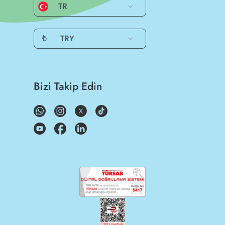
TR
₺
TRY
Bizi Takip Edin