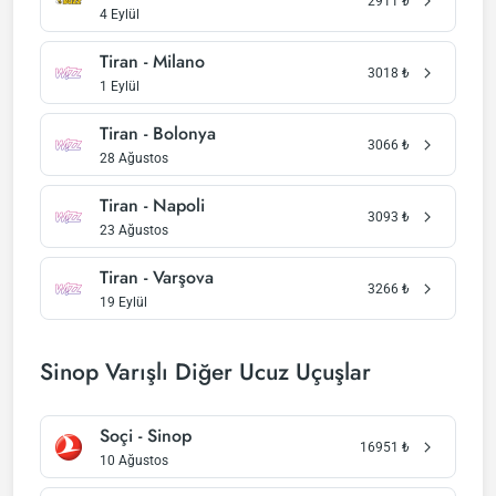
2911
₺
4 Eylül
Tiran - Milano
3018
₺
1 Eylül
Tiran - Bolonya
3066
₺
28 Ağustos
Tiran - Napoli
3093
₺
23 Ağustos
Tiran - Varşova
3266
₺
19 Eylül
Sinop Varışlı Diğer Ucuz Uçuşlar
Soçi - Sinop
16951
₺
10 Ağustos