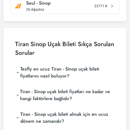
Seul - Sinop
23711
₺
26 Ağustos
Tiran Sinop Uçak Bileti Sıkça Sorulan
Sorular
Tezfly en ucuz Tiran - Sinop uçak bileti
fiyatlarını nasıl buluyor?
Tezfly, en ucuz Tiran - Sinop uçak bileti fiyatlarını
Tiran - Sinop uçak bileti fiyatları ne kadar ve
bulmak için tur operatörleri, büyük rezervasyon
siteleri (konsolidatörler) ve yüzlerce havayolu
hangi faktörlere bağlıdır?
sitesini aramaktadır. Tezfly sitesinde yapacağın tek
Tiran - Sinop uçak bileti fiyatları, havayolu şirketine,
bir aramada ile birçok tedarikçiyi arayarak ucuz
Tiran - Sinop uçak bileti almak için en ucuz
seyahat tarihlerinize, bilet sınıfınıza ve rezervasyon
Tiran - Sinop uçak biletlerini bulup karşılaştırabilir ve
yapılan döneme göre değişiklik gösterir. Erken
un uygun biletini seçebilirsin.
dönem ne zamandır?
rezervasyon yaparak ve promosyonları takip ederek