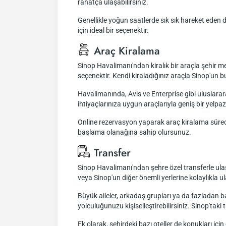
rahatça ulaşabilirsiniz.
Genellikle yoğun saatlerde sık sık hareket eden d
için ideal bir seçenektir.
Araç Kiralama
Sinop Havalimanı'ndan kiralık bir araçla şehir m
seçenektir. Kendi kiraladığınız araçla Sinop'un b
Havalimanında, Avis ve Enterprise gibi uluslarara
ihtiyaçlarınıza uygun araçlarıyla geniş bir yelp
Online rezervasyon yaparak araç kiralama sürecini
başlama olanağına sahip olursunuz.
Transfer
Sinop Havalimanı'ndan şehre özel transferle ula
veya Sinop'un diğer önemli yerlerine kolaylıkla ul
Büyük aileler, arkadaş grupları ya da fazladan bag
yolculuğunuzu kişiselleştirebilirsiniz. Sinop'taki
Ek olarak, şehirdeki bazı oteller de konukları i