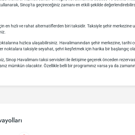
llanarak, Sinop'ta geçireceğiniz zamanı en etkili şekilde değerlendirebilirs
 en hızlı ve rahat alternatiflerden biri taksidir. Taksiyle şehir merkezine 
niz.
ktalarına hızlıca ulaşabilirsiniz. Havalimanından şehir merkezine, tarihi c
 noktalara taksiyle seyahat, şehri keşfetmek için harika bir başlangıç olab
iz, Sinop Havalimanı taksi servisleri ile iletişime geçerek önceden rezervas
manız mümkün olacaktır. Özellikle belli bir programınız varsa ya da zamanınız
ayolları