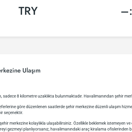
TRY
–
rkezine Ulaşım
n, sadece 8 kilometre uzaklıkta bulunmaktadır. Havalimanından şehir mer
k seferlerine göre düzenlenen saatlerde şehir merkezine düzenli ulaşım hi
ir seçenektir.
ehir merkezine kolaylıkla ulaşabilirsiniz. Özellikle beklemek istemeyen ve 
reyi gezmeyi planlıyorsanız, havalimanındaki araç kiralama ofislerinden bi