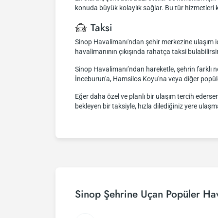
konuda büyük kolaylık sağlar. Bu tür hizmetleri ku
Taksi
Sinop Havalimanı'ndan şehir merkezine ulaşım için
havalimanının çıkışında rahatça taksi bulabilirsi
Sinop Havalimanı’ndan hareketle, şehrin farklı no
İnceburun'a, Hamsilos Koyu'na veya diğer popüler
Eğer daha özel ve planlı bir ulaşım tercih edersen
bekleyen bir taksiyle, hızla dilediğiniz yere ulaş
Sinop Şehrine Uçan Popüler Hav