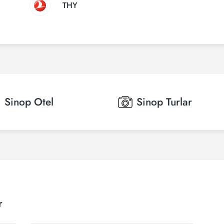
THY
Sinop
Otel
Sinop
Turlar
r