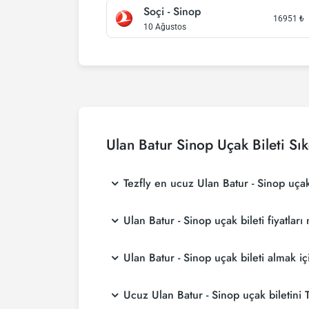
Soçi - Sinop
16951
₺
10 Ağustos
Ulan Batur Sinop Uçak Bileti Sı
Tezfly en ucuz Ulan Batur - Sinop uçak 
Tezfly, en ucuz Ulan Batur - Sinop uçak bileti
Ulan Batur - Sinop uçak bileti fiyatlar
aramaktadır. Tezfly sitesinde yapacağın tek b
biletini seçebilirsin.
Ulan Batur - Sinop uçak bileti fiyatları, hava
Ulan Batur - Sinop uçak bileti almak
rezervasyon yaparak ve promosyonları takip e
Ulan Batur - Sinop uçak bileti satın almak i
Ucuz Ulan Batur - Sinop uçak biletini T
alırsanız çok daha ucuza uçarsınız.