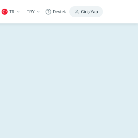
TR
TRY
Destek
Giriş Yap