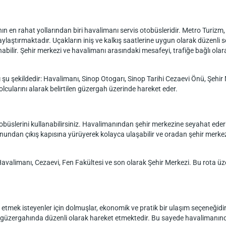
en rahat yollarından biri havalimanı servis otobüsleridir. Metro Turizm, 
laylaştırmaktadır. Uçakların iniş ve kalkış saatlerine uygun olarak düzenli 
abilir. Şehir merkezi ve havalimanı arasındaki mesafeyi, trafiğe bağlı olar
 şu şekildedir: Havalimanı, Sinop Otogarı, Sinop Tarihi Cezaevi Önü, Şehir 
olcularını alarak belirtilen güzergah üzerinde hareket eder.
obüslerini kullanabilirsiniz. Havalimanından şehir merkezine seyahat eder
nundan çıkış kapısına yürüyerek kolayca ulaşabilir ve oradan şehir merke
 Havalimanı, Cezaevi, Fen Fakültesi ve son olarak Şehir Merkezi. Bu rota ü
tmek isteyenler için dolmuşlar, ekonomik ve pratik bir ulaşım seçeneğidi
rı güzergahında düzenli olarak hareket etmektedir. Bu sayede havalimanın