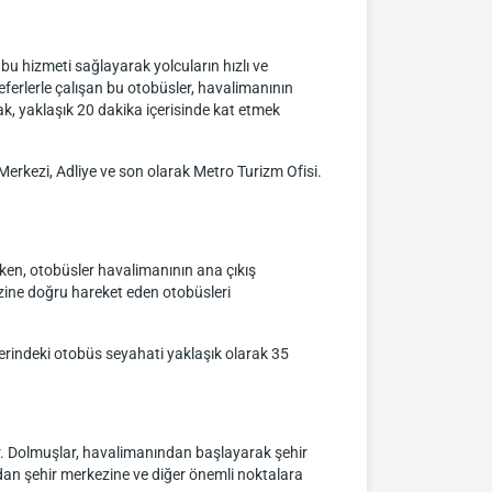
bu hizmeti sağlayarak yolcuların hızlı ve
seferlerle çalışan bu otobüsler, havalimanının
ak, yaklaşık 20 dakika içerisinde kat etmek
Merkezi, Adliye ve son olarak Metro Turizm Ofisi.
ken, otobüsler havalimanının ana çıkış
zine doğru hareket eden otobüsleri
zerindeki otobüs seyahati yaklaşık olarak 35
r. Dolmuşlar, havalimanından başlayarak şehir
dan şehir merkezine ve diğer önemli noktalara