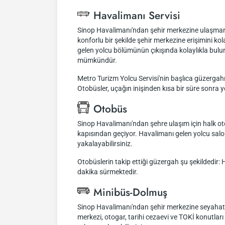
Havalimanı Servisi
Sinop Havalimanı'ndan şehir merkezine ulaşmanın 
konforlu bir şekilde şehir merkezine erişimini ko
gelen yolcu bölümünün çıkışında kolaylıkla bulun
mümkündür.
Metro Turizm Yolcu Servisi'nin başlıca güzergahı
Otobüsler, uçağın inişinden kısa bir süre sonra y
Otobüs
Sinop Havalimanı'ndan şehre ulaşım için halk ot
kapısından geçiyor. Havalimanı gelen yolcu salo
yakalayabilirsiniz.
Otobüslerin takip ettiği güzergah şu şekildedir:
dakika sürmektedir.
Minibüs-Dolmuş
Sinop Havalimanı'ndan şehir merkezine seyahat e
merkezi, otogar, tarihi cezaevi ve TOKİ konutla