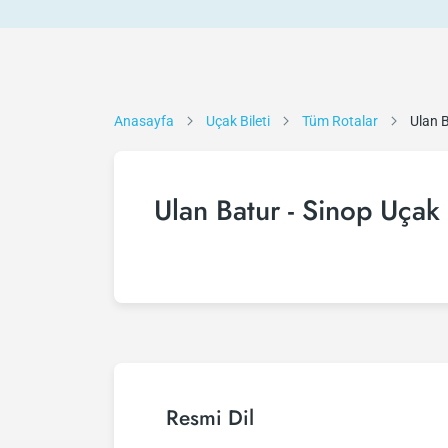
Anasayfa
Uçak Bileti
Tüm Rotalar
Ulan B
Ulan Batur - Sinop Uçak 
Resmi Dil