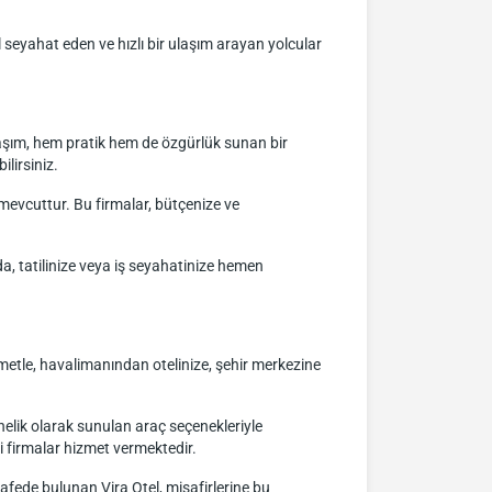
 seyahat eden ve hızlı bir ulaşım arayan yolcular
ulaşım, hem pratik hem de özgürlük sunan bir
lirsiniz.
 mevcuttur. Bu firmalar, bütçenize ve
da, tatilinize veya iş seyahatinize hemen
metle, havalimanından otelinize, şehir merkezine
yönelik olarak sunulan araç seçenekleriyle
bi firmalar hizmet vermektedir.
afede bulunan Vira Otel, misafirlerine bu