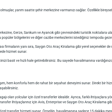
olmuşlar, yarım saatte şehir merkezine varmanızı sağlar. Özellikle bireysel
erkezine, Gerze, Sarıkum ve Ayancık gibi çevresindeki turistik noktalara 
u popüler bölgelerini ve diğer cazibe merkezlerini istediğiniz tempoda gezebi
sı firmaların yanı sıra, Saygın Oto Araç Kiralama gibi yerel seçenekler de
azede hizmet sunar.
zi basit ve hızlı hale getirebilirsiniz. Bu sayede havalimanına vardığınız
şım, hem konforlu hem de rahat bir seyahat deneyimi sunar. Direkt bir hiz
aşabilirsiniz.
ajı olan yolcular için özel transferler idealdir. Ayrıca, farklı ihtiyaçlara 
 transfer ihtiyaçlarınız için Avis, Enterprise ve Saygın Oto Araç Kiralama gi
çin özel transfer hizmeti sunar. Örneğin, havalimanına sadece 15 dakika mes