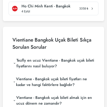
Ho Chi Minh Kenti - Bangkok
3358
₺
4 Eylül
Vientiane Bangkok Uçak Bileti Sıkça
Sorulan Sorular
Tezfly en ucuz Vientiane - Bangkok uçak bileti
fiyatlarını nasıl buluyor?
Tezfly, en ucuz Vientiane - Bangkok uçak bileti
Vientiane - Bangkok uçak bileti fiyatları ne
fiyatlarını bulmak için tur operatörleri, büyük
rezervasyon siteleri (konsolidatörler) ve yüzlerce
kadar ve hangi faktörlere bağlıdır?
havayolu sitesini aramaktadır. Tezfly sitesinde
Vientiane - Bangkok uçak bileti fiyatları, havayolu
yapacağın tek bir aramada ile birçok tedarikçiyi
Vientiane - Bangkok uçak bileti almak için en
şirketine, seyahat tarihlerinize, bilet sınıfınıza ve
arayarak ucuz Vientiane - Bangkok uçak biletlerini
rezervasyon yapılan döneme göre değişiklik
bulup karşılaştırabilir ve un uygun biletini
ucuz dönem ne zamandır?
gösterir. Erken rezervasyon yaparak ve