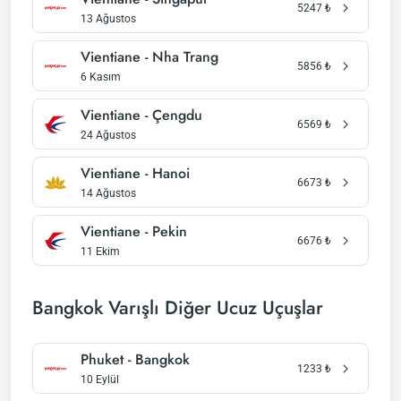
5247
₺
13 Ağustos
Vientiane - Nha Trang
5856
₺
6 Kasım
Vientiane - Çengdu
6569
₺
24 Ağustos
Vientiane - Hanoi
6673
₺
14 Ağustos
Vientiane - Pekin
6676
₺
11 Ekim
Bangkok Varışlı Diğer Ucuz Uçuşlar
Phuket - Bangkok
1233
₺
10 Eylül