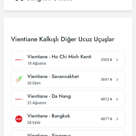
Vientiane Kalkışlı Diğer Ucuz Uçuşlar
Vientiane - Ho Chi Minh Kenti
3505
₺
18 Ağustos
Vientiane - Savannakhet
3691
₺
30 Ekim
Vientiane - Da Nang
4812
₺
22 Ağustos
Vientiane - Bangkok
4877
₺
28 Eylül
Vientiane - Singapur