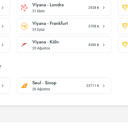
Viyana - Londra
2928
₺
31 Ekim
Viyana - Frankfurt
3708
₺
25 Eylül
Viyana - Köln
4386
₺
20 Ağustos
r
Seul - Sinop
23711
₺
26 Ağustos