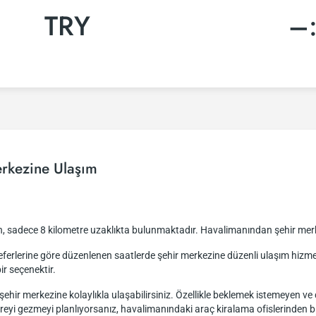
TRY
–
rkezine Ulaşım
n, sadece 8 kilometre uzaklıkta bulunmaktadır. Havalimanından şehir mer
k seferlerine göre düzenlenen saatlerde şehir merkezine düzenli ulaşım hi
ir seçenektir.
ehir merkezine kolaylıkla ulaşabilirsiniz. Özellikle beklemek istemeyen ve 
reyi gezmeyi planlıyorsanız, havalimanındaki araç kiralama ofislerinden bi