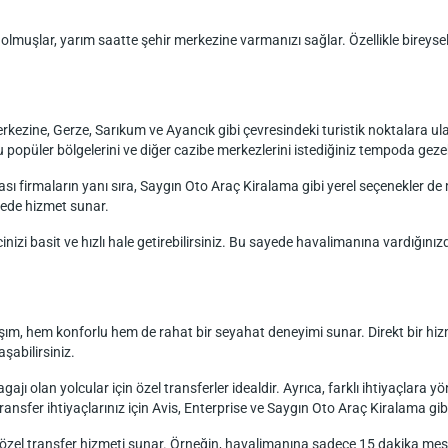
olmuşlar, yarım saatte şehir merkezine varmanızı sağlar. Özellikle bireysel
erkezine, Gerze, Sarıkum ve Ayancık gibi çevresindeki turistik noktalara 
u popüler bölgelerini ve diğer cazibe merkezlerini istediğiniz tempoda gezebi
sı firmaların yanı sıra, Saygın Oto Araç Kiralama gibi yerel seçenekler de
azede hizmet sunar.
zi basit ve hızlı hale getirebilirsiniz. Bu sayede havalimanına vardığınız
şım, hem konforlu hem de rahat bir seyahat deneyimi sunar. Direkt bir hiz
aşabilirsiniz.
ajı olan yolcular için özel transferler idealdir. Ayrıca, farklı ihtiyaçlara 
 transfer ihtiyaçlarınız için Avis, Enterprise ve Saygın Oto Araç Kiralama gi
çin özel transfer hizmeti sunar. Örneğin, havalimanına sadece 15 dakika mes