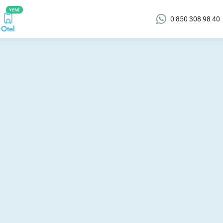
YENI
0 850 308 98 40
Otel