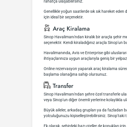
rahatça ulaşabilirsiniz.
Genellikle yoğun saatlerde sık sık hareket eden d
için ideal bir seçenektir.
Araç Kiralama
Sinop Havalimanı'ndan kiralık bir araçla şehir m
seçenektir. Kendi kiraladığınız araçla Sinop'un b
Havalimanında, Avis ve Enterprise gibi uluslarara
ihtiyaçlarınıza uygun araçlarıyla geniş bir yelp
Online rezervasyon yaparak araç kiralama sürecini
başlama olanağına sahip olursunuz.
Transfer
Sinop Havalimanı'ndan şehre özel transferle ula
veya Sinop'un diğer önemli yerlerine kolaylıkla ul
Büyük aileler, arkadaş grupları ya da fazladan bag
yolculuğunuzu kişiselleştirebilirsiniz. Sinop'taki
Ek olarak, şehirdeki bazı oteller de konukları i