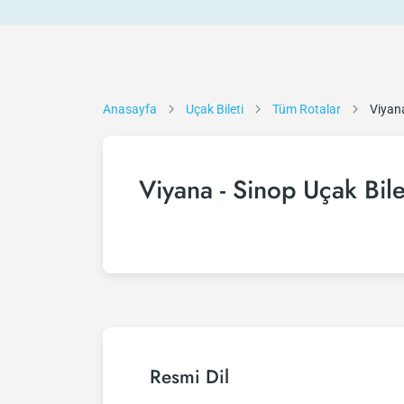
Anasayfa
Uçak Bileti
Tüm Rotalar
Viyana
Viyana - Sinop Uçak Bile
Resmi Dil