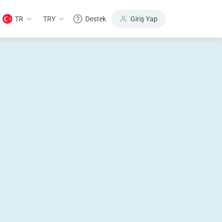
TR
TRY
Destek
Giriş Yap