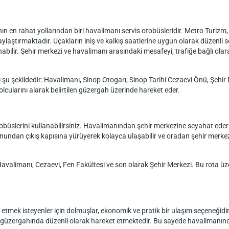
en rahat yollarından biri havalimanı servis otobüsleridir. Metro Turizm, 
laylaştırmaktadır. Uçakların iniş ve kalkış saatlerine uygun olarak düzenli 
abilir. Şehir merkezi ve havalimanı arasındaki mesafeyi, trafiğe bağlı olar
 şu şekildedir: Havalimanı, Sinop Otogarı, Sinop Tarihi Cezaevi Önü, Şehir 
olcularını alarak belirtilen güzergah üzerinde hareket eder.
obüslerini kullanabilirsiniz. Havalimanından şehir merkezine seyahat eder
nundan çıkış kapısına yürüyerek kolayca ulaşabilir ve oradan şehir merke
 Havalimanı, Cezaevi, Fen Fakültesi ve son olarak Şehir Merkezi. Bu rota ü
tmek isteyenler için dolmuşlar, ekonomik ve pratik bir ulaşım seçeneğidi
rı güzergahında düzenli olarak hareket etmektedir. Bu sayede havalimanın