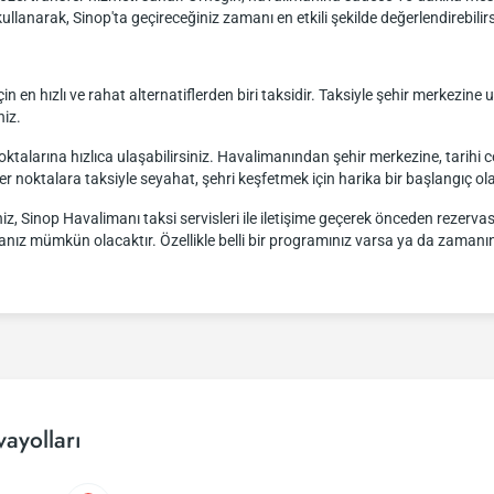
llanarak, Sinop'ta geçireceğiniz zamanı en etkili şekilde değerlendirebilirs
 en hızlı ve rahat alternatiflerden biri taksidir. Taksiyle şehir merkezine 
niz.
ktalarına hızlıca ulaşabilirsiniz. Havalimanından şehir merkezine, tarihi c
 noktalara taksiyle seyahat, şehri keşfetmek için harika bir başlangıç olab
iz, Sinop Havalimanı taksi servisleri ile iletişime geçerek önceden rezervas
manız mümkün olacaktır. Özellikle belli bir programınız varsa ya da zamanınız
ayolları