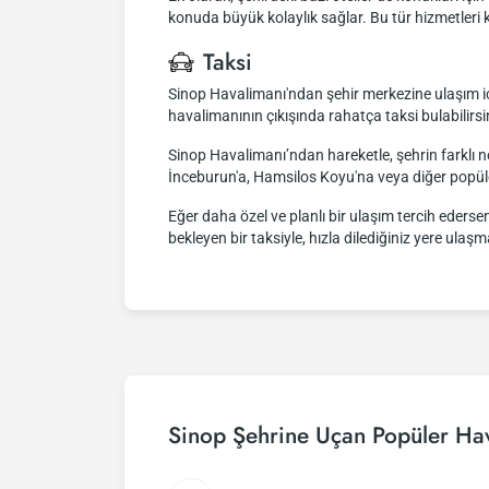
konuda büyük kolaylık sağlar. Bu tür hizmetleri ku
Taksi
Sinop Havalimanı'ndan şehir merkezine ulaşım için
havalimanının çıkışında rahatça taksi bulabilirsi
Sinop Havalimanı’ndan hareketle, şehrin farklı no
İnceburun'a, Hamsilos Koyu'na veya diğer popüler
Eğer daha özel ve planlı bir ulaşım tercih edersen
bekleyen bir taksiyle, hızla dilediğiniz yere ulaş
Sinop Şehrine Uçan Popüler Hav