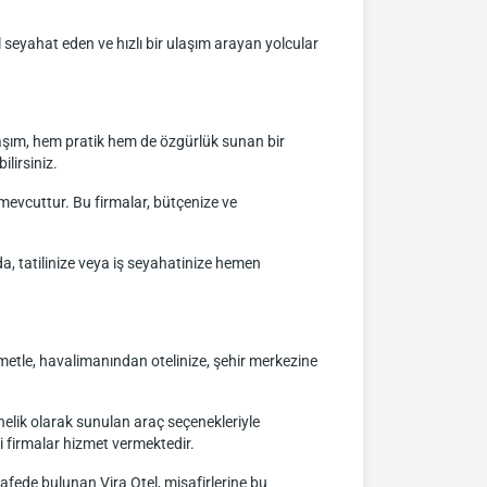
 seyahat eden ve hızlı bir ulaşım arayan yolcular
ulaşım, hem pratik hem de özgürlük sunan bir
lirsiniz.
 mevcuttur. Bu firmalar, bütçenize ve
da, tatilinize veya iş seyahatinize hemen
metle, havalimanından otelinize, şehir merkezine
yönelik olarak sunulan araç seçenekleriyle
bi firmalar hizmet vermektedir.
afede bulunan Vira Otel, misafirlerine bu