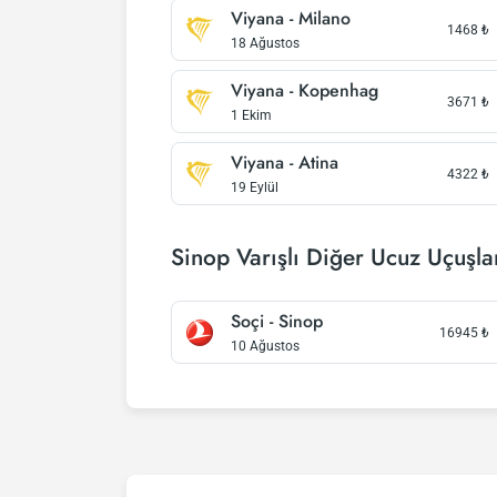
Viyana - Milano
1468
₺
18 Ağustos
Viyana - Kopenhag
3671
₺
1 Ekim
Viyana - Atina
4322
₺
19 Eylül
Sinop Varışlı Diğer Ucuz Uçuşla
Soçi - Sinop
16945
₺
10 Ağustos