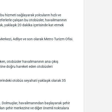
bu hizmeti sağlayarak yolcuların hızlı ve
seferlerle çalışan bu otobüsler, havalimanının
ak, yaklaşık 20 dakika içerisinde kat etmek
Merkezi, Adliye ve son olarak Metro Turizm Ofisi.
ken, otobüsler havalimanının ana çıkış
zine doğru hareket eden otobüsleri
zerindeki otobüs seyahati yaklaşık olarak 35
r. Dolmuşlar, havalimanından başlayarak şehir
dan şehir merkezine ve diğer önemli noktalara