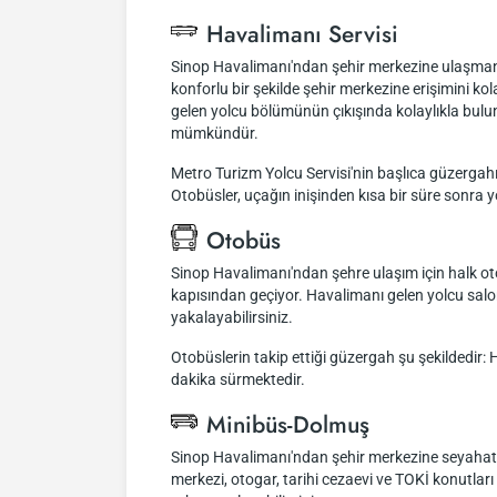
Havalimanı Servisi
Sinop Havalimanı'ndan şehir merkezine ulaşmanın 
konforlu bir şekilde şehir merkezine erişimini ko
gelen yolcu bölümünün çıkışında kolaylıkla bulun
mümkündür.
Metro Turizm Yolcu Servisi'nin başlıca güzergahı
Otobüsler, uçağın inişinden kısa bir süre sonra y
Otobüs
Sinop Havalimanı'ndan şehre ulaşım için halk ot
kapısından geçiyor. Havalimanı gelen yolcu salo
yakalayabilirsiniz.
Otobüslerin takip ettiği güzergah şu şekildedir:
dakika sürmektedir.
Minibüs-Dolmuş
Sinop Havalimanı'ndan şehir merkezine seyahat e
merkezi, otogar, tarihi cezaevi ve TOKİ konutla