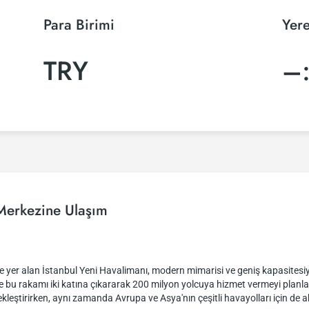
Para Birimi
Yere
TRY
–
Merkezine Ulaşım
 yer alan İstanbul Yeni Havalimanı, modern mimarisi ve geniş kapasitesiyle
e bu rakamı iki katına çıkararak 200 milyon yolcuya hizmet vermeyi planl
leştirirken, aynı zamanda Avrupa ve Asya'nın çeşitli havayolları için de 