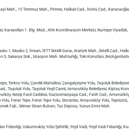
anayi Mah., 15 Temmuz Mah., Pirireis, Halkalı Cad., İnönü Cad., Karacaoğ
al, Karayolları 1. Blg. Müd., Afet Koordinasyon Merkezi, Nurtepe Viyadük
ko 1, Masko 2, İmsan, İETT İkitelli Garaı, Atatürk Mah., İkitelli Cad., Halka
rı 3, Sakarya Sok., İstasyon Mah. Muhtarlığı, Toki Konutları, Bezirganbahç
tepe, Terkos Yolu, Çamlık Mahallesi, Çangalçeşme Yolu, Taşoluk Belediyes
d., Taşoluk Yolu, Taşoluk Yeşil Camii, Arnavutköy Belediyesi, Kiptaş Konu
vutköy, Nezip Fazıl Caddesi, Gaziosmanpaşa Cad., Fatih Cad., Arnavutköy
 Yolu, Fener Tepe, Fener Tepe Yolu, Sincanlar, Arnavutköy Yolu, Tepeüstü,
Ekmek Fab., Mimar Sinan Bulvarı, Tuz Deposu, Yunus Emre Mah.
an Fidanlığı, Uskumruköy Yolu/Şehitlik, Yeşil Vadi, Yeşil Vadi Fidanlığı, 