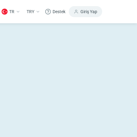
TR
TRY
Destek
Giriş Yap