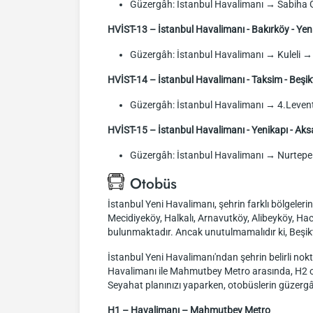
Güzergâh: İstanbul Havalimanı → Sabiha
HVİST-13 – İstanbul Havalimanı - Bakırköy - Yen
Güzergâh: İstanbul Havalimanı → Kuleli → 
HVİST-14 – İstanbul Havalimanı - Taksim - Beşikt
Güzergâh: İstanbul Havalimanı → 4.Levent
HVİST-15 – İstanbul Havalimanı - Yenikapı - Aks
Güzergâh: İstanbul Havalimanı → Nurtepe
Otobüs
İstanbul Yeni Havalimanı, şehrin farklı bölgeler
Mecidiyeköy, Halkalı, Arnavutköy, Alibeyköy, Hac
bulunmaktadır. Ancak unutulmamalıdır ki, Beşik
İstanbul Yeni Havalimanı'ndan şehrin belirli nok
Havalimanı ile Mahmutbey Metro arasında, H2 ot
Seyahat planınızı yaparken, otobüslerin güzergâ
H1 – Havalimanı – Mahmutbey Metro