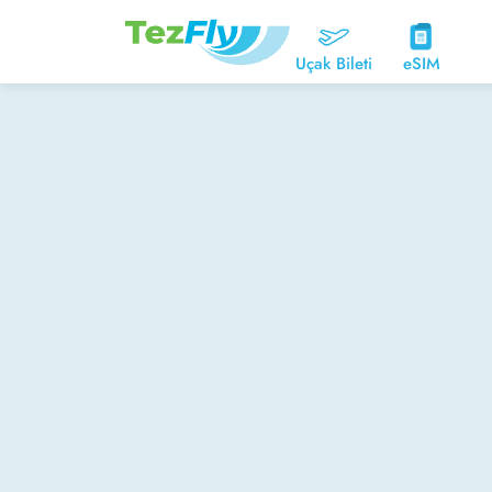
Uçak Bileti
eSIM