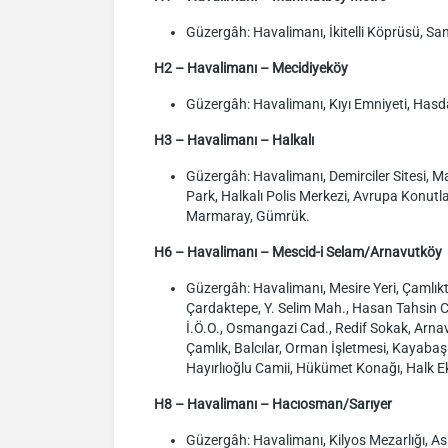
Güzergâh: Havalimanı, İkitelli Köprüsü, S
H2 – Havalimanı – Mecidiyeköy
Güzergâh: Havalimanı, Kıyı Emniyeti, Hasd
H3 – Havalimanı – Halkalı
Güzergâh: Havalimanı, Demirciler Sitesi, Mas
Park, Halkalı Polis Merkezi, Avrupa Konutla
Marmaray, Gümrük.
H6 – Havalimanı – Mescid-i Selam/Arnavutköy
Güzergâh: Havalimanı, Mesire Yeri, Çamlık
Çardaktepe, Y. Selim Mah., Hasan Tahsin Ca
İ.Ö.O., Osmangazi Cad., Redif Sokak, Arna
Çamlık, Balcılar, Orman İşletmesi, Kayabaşı
Hayırlıoğlu Camii, Hükümet Konağı, Halk 
H8 – Havalimanı – Hacıosman/Sarıyer
Güzergâh: Havalimanı, Kilyos Mezarlığı, Asl