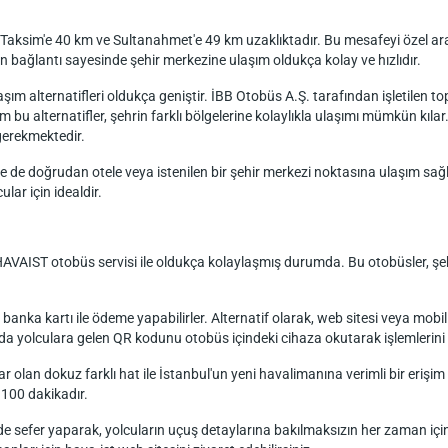
n Taksim'e 40 km ve Sultanahmet'e 49 km uzaklıktadır. Bu mesafeyi özel ara
 bağlantı sayesinde şehir merkezine ulaşım oldukça kolay ve hızlıdır.
şım alternatifleri oldukça geniştir. İBB Otobüs A.Ş. tarafından işletilen 
bu alternatifler, şehrin farklı bölgelerine kolaylıkla ulaşımı mümkün kıla
 gerekmektedir.
e de doğrudan otele veya istenilen bir şehir merkezi noktasına ulaşım sağla
ular için idealdir.
AVAIST otobüs servisi ile oldukça kolaylaşmış durumda. Bu otobüsler, şeh
 banka kartı ile ödeme yapabilirler. Alternatif olarak, web sitesi veya mo
yolculara gelen QR kodunu otobüs içindeki cihaza okutarak işlemlerini 
olan dokuz farklı hat ile İstanbul'un yeni havalimanına verimli bir erişim s
 100 dakikadır.
de sefer yaparak, yolcuların uçuş detaylarına bakılmaksızın her zaman içi