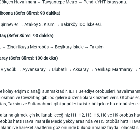
 Gökçen Havalimanı → Tavşantepe Metro → Pendik YHT İstasyonu.
ibosna (Sefer Süresi: 90 dakika)
Şirinevler → Ataköy 3. Kısım → Bakırköy İDO İskelesi.
aş (Sefer Süresi: 90 dakika)
 → Zincirlikuyu Metrobüs → Beşiktaş İskele → Taksim.
aray (Sefer Süresi: 100 dakika)
 Viyadük → Ayvansaray → Ulubatlı → Aksaray → Yenikapı Marmaray → Ye
ine kolay erişim olanağı sunmaktadır. İETT Belediye otobüsleri, havalimanı
ıosman ve Cevizlibağ gibi bölgelere düzenli olarak hizmet verir. Otobüsler,
taş, Taksim ve Sultanahmet gibi popüler turistik bölgelere bu otobüsler
talarına gitmek için kullanabileceğiniz H1, H2, H3, H6, H8 ve H9 otobüs ha
obüs hattı Havalimanı ile Mecidiyeköy arasında ve H3 otobüs hattı Havali
hlarını ve hareket saatlerini göz önünde bulundurmanız faydalı olacaktır.