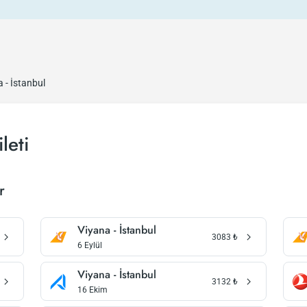
 - İstanbul
leti
r
Viyana - İstanbul
3083
₺
6 Eylül
Viyana - İstanbul
3132
₺
16 Ekim