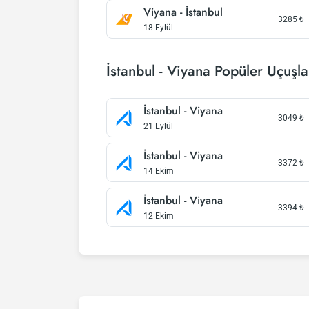
Viyana - İstanbul
3285
₺
18 Eylül
İstanbul - Viyana Popüler Uçuşla
İstanbul - Viyana
3049
₺
21 Eylül
İstanbul - Viyana
3372
₺
14 Ekim
İstanbul - Viyana
3394
₺
12 Ekim