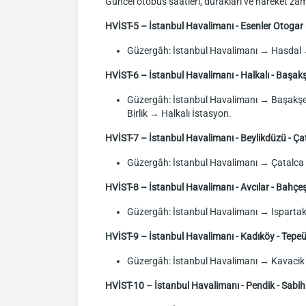
Güncel otobüs saatleri, durakları ve hareket zaman
HVİST-5 – İstanbul Havalimanı - Esenler Otogar 
Güzergâh: İstanbul Havalimanı → Hasdal 
HVİST-6 – İstanbul Havalimanı - Halkalı - Başakş
Güzergâh: İstanbul Havalimanı → Başakşeh
Birlik → Halkalı İstasyon.
HVİST-7 – İstanbul Havalimanı - Beylikdüzü - Çat
Güzergâh: İstanbul Havalimanı → Çatalc
HVİST-8 – İstanbul Havalimanı - Avcılar - Bahçeş
Güzergâh: İstanbul Havalimanı → Ispartak
HVİST-9 – İstanbul Havalimanı - Kadıköy - Tepeü
Güzergâh: İstanbul Havalimanı → Kavaci
HVİST-10 – İstanbul Havalimanı - Pendik - Sabi