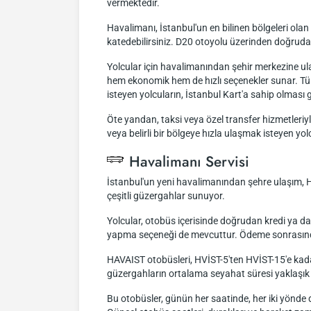
vermektedir.
Havalimanı, İstanbul'un en bilinen bölgeleri ola
katedebilirsiniz. D20 otoyolu üzerinden doğrudan
Yolcular için havalimanından şehir merkezine ula
hem ekonomik hem de hızlı seçenekler sunar. Tüm 
isteyen yolcuların, İstanbul Kart'a sahip olması
Öte yandan, taksi veya özel transfer hizmetleriyl
veya belirli bir bölgeye hızla ulaşmak isteyen yolc
Havalimanı Servisi
İstanbul'un yeni havalimanından şehre ulaşım, H
çeşitli güzergahlar sunuyor.
Yolcular, otobüs içerisinde doğrudan kredi ya da
yapma seçeneği de mevcuttur. Ödeme sonrasında 
HAVAIST otobüsleri, HVİST-5'ten HVİST-15'e kadar 
güzergahların ortalama seyahat süresi yaklaşık
Bu otobüsler, günün her saatinde, her iki yönde 