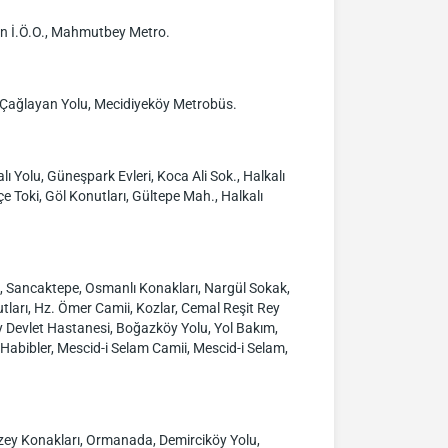
lan İ.Ö.O., Mahmutbey Metro.
, Çağlayan Yolu, Mecidiyeköy Metrobüs.
lı Yolu, Güneşpark Evleri, Koca Ali Sok., Halkalı
e Toki, Göl Konutları, Gültepe Mah., Halkalı
i, Sancaktepe, Osmanlı Konakları, Nargül Sokak,
tları, Hz. Ömer Camii, Kozlar, Cemal Reşit Rey
 Devlet Hastanesi, Boğazköy Yolu, Yol Bakım,
 Habibler, Mescid-i Selam Camii, Mescid-i Selam,
Kuzey Konakları, Ormanada, Demirciköy Yolu,