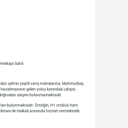
nikapı Sahil.
ndan şehrin çeşitli varış noktalarına, Mahmutbey,
 havalimanının gelen yolcu katındaki çıkışta
le doğrudan ulaşım bulunmamaktadır.
tları bulunmaktadır. Örneğin, H1 otobüs hattı
manı ile Halkalı arasında hizmet vermektedir.