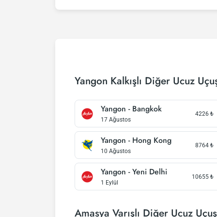
Yangon Kalkışlı Diğer Ucuz Uçuş
Yangon - Bangkok
4226
₺
17 Ağustos
Yangon - Hong Kong
8764
₺
10 Ağustos
Yangon - Yeni Delhi
10655
₺
1 Eylül
Amasya Varışlı Diğer Ucuz Uçuş