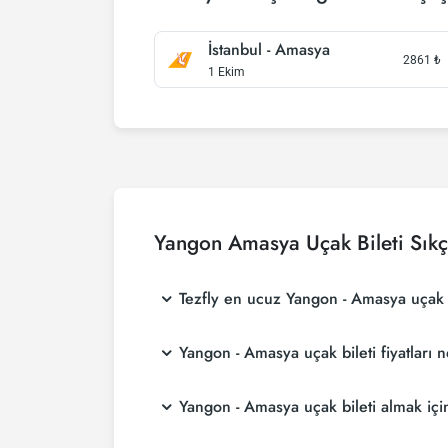
İstanbul - Amasya
2861
₺
1 Ekim
Yangon Amasya Uçak Bileti Sıkç
Tezfly en ucuz Yangon - Amasya uçak bi
Tezfly, en ucuz Yangon - Amasya uçak bileti f
Yangon - Amasya uçak bileti fiyatları 
aramaktadır. Tezfly sitesinde yapacağın tek 
biletini seçebilirsin.
Yangon - Amasya uçak bileti fiyatları, havayo
Yangon - Amasya uçak bileti almak i
rezervasyon yaparak ve promosyonları takip e
Yangon - Amasya uçak bileti satın almak is