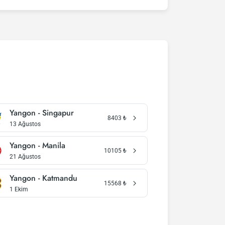
Yangon - Singapur
8403
₺
13 Ağustos
Yangon - Manila
10105
₺
21 Ağustos
Yangon - Katmandu
15568
₺
1 Ekim