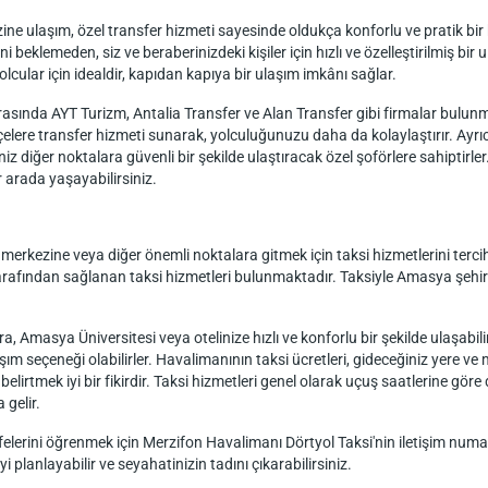
ulaşım, özel transfer hizmeti sayesinde oldukça konforlu ve pratik bir ha
ni beklemeden, siz ve beraberinizdeki kişiler için hızlı ve özelleştirilmiş b
lcular için idealdir, kapıdan kapıya bir ulaşım imkânı sağlar.
arasında AYT Turizm, Antalia Transfer ve Alan Transfer gibi firmalar bulu
elere transfer hizmeti sunarak, yolculuğunuzu daha da kolaylaştırır. Ayrıca
iz diğer noktalara güvenli bir şekilde ulaştıracak özel şoförlere sahiptirle
r arada yaşayabilirsiniz.
ezine veya diğer önemli noktalara gitmek için taksi hizmetlerini tercih e
arafından sağlanan taksi hizmetleri bulunmaktadır. Taksiyle Amasya şehi
 Amasya Üniversitesi veya otelinize hızlı ve konforlu bir şekilde ulaşabilirs
 seçeneği olabilirler. Havalimanının taksi ücretleri, gideceğiniz yere ve m
belirtmek iyi bir fikirdir. Taksi hizmetleri genel olarak uçuş saatlerine g
 gelir.
elerini öğrenmek için Merzifon Havalimanı Dörtyol Taksi'nin iletişim numa
yi planlayabilir ve seyahatinizin tadını çıkarabilirsiniz.