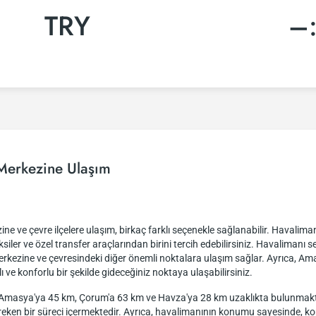
TRY
–
Merkezine Ulaşım
 ve çevre ilçelere ulaşım, birkaç farklı seçenekle sağlanabilir. Havaliman
aksiler ve özel transfer araçlarından birini tercih edebilirsiniz. Havalimanı se
 merkezine ve çevresindeki diğer önemli noktalara ulaşım sağlar. Ayrıca, A
lı ve konforlu bir şekilde gideceğiniz noktaya ulaşabilirsiniz.
Amasya'ya 45 km, Çorum'a 63 km ve Havza'ya 28 km uzaklıkta bulunmakta
reken bir süreci içermektedir. Ayrıca, havalimanının konumu sayesinde, k