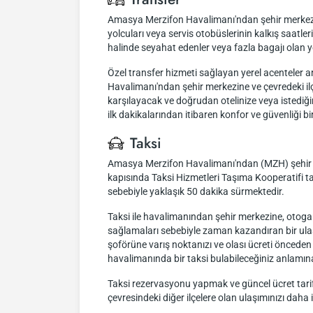
Amasya Merzifon Havalimanı'ndan şehir merkezine 
yolcuları veya servis otobüslerinin kalkış saatleri
halinde seyahat edenler veya fazla bagajı olan yo
Özel transfer hizmeti sağlayan yerel acenteler 
Havalimanı'ndan şehir merkezine ve çevredeki ilç
karşılayacak ve doğrudan otelinize veya istediğin
ilk dakikalarından itibaren konfor ve güvenliği bi
Taksi
Amasya Merzifon Havalimanı'ndan (MZH) şehir merk
kapısında Taksi Hizmetleri Taşıma Kooperatifi t
sebebiyle yaklaşık 50 dakika sürmektedir.
Taksi ile havalimanından şehir merkezine, otogara,
sağlamaları sebebiyle zaman kazandıran bir ulaşım
şoförüne varış noktanızı ve olası ücreti önceden 
havalimanında bir taksi bulabileceğiniz anlamına
Taksi rezervasyonu yapmak ve güncel ücret tarif
çevresindeki diğer ilçelere olan ulaşımınızı daha i