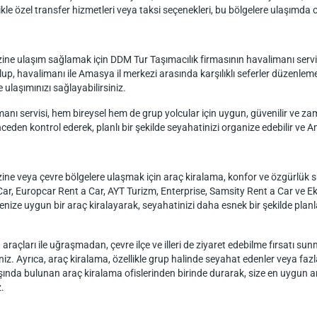
kle özel transfer hizmetleri veya taksi seçenekleri, bu bölgelere ulaşımda o
 ulaşım sağlamak için DDM Tur Taşımacılık firmasının havalimanı servisler
p, havalimanı ile Amasya il merkezi arasında karşılıklı seferler düzenleme
 ulaşımınızı sağlayabilirsiniz.
manı servisi, hem bireysel hem de grup yolcular için uygun, güvenilir ve 
ceden kontrol ederek, planlı bir şekilde seyahatinizi organize edebilir ve Am
 veya çevre bölgelere ulaşmak için araç kiralama, konfor ve özgürlük su
r, Europcar Rent a Car, AYT Turizm, Enterprise, Samsity Rent a Car ve Eki
çenize uygun bir araç kiralayarak, seyahatinizi daha esnek bir şekilde pla
 araçları ile uğraşmadan, çevre ilçe ve illeri de ziyaret edebilme fırsatı su
z. Ayrıca, araç kiralama, özellikle grup halinde seyahat edenler veya fazlad
kışında bulunan araç kiralama ofislerinden birinde durarak, size en uygun a
z.