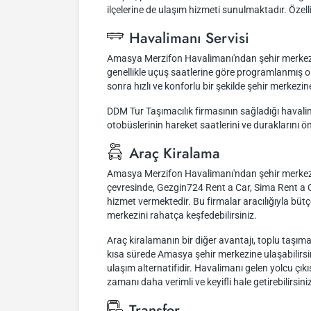
ilçelerine de ulaşım hizmeti sunulmaktadır. Özelli
Havalimanı Servisi
Amasya Merzifon Havalimanı'ndan şehir merkezine
genellikle uçuş saatlerine göre programlanmış olu
sonra hızlı ve konforlu bir şekilde şehir merkezine
DDM Tur Taşımacılık firmasının sağladığı havali
otobüslerinin hareket saatlerini ve duraklarını ön
Araç Kiralama
Amasya Merzifon Havalimanı'ndan şehir merkezine
çevresinde, Gezgin724 Rent a Car, Sima Rent a Ca
hizmet vermektedir. Bu firmalar aracılığıyla büt
merkezini rahatça keşfedebilirsiniz.
Araç kiralamanın bir diğer avantajı, toplu taşıma
kısa sürede Amasya şehir merkezine ulaşabilirsini
ulaşım alternatifidir. Havalimanı gelen yolcu çı
zamanı daha verimli ve keyifli hale getirebilirsini
Transfer