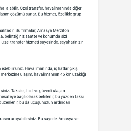
l alabilir. Özel transfer, havalimanında diğer
ir ulaşım çözümü sunar. Bu hizmet, özellikle grup
nmaktadır. Bu firmalar, Amasya Merzifon
, belirttiğiniz saatte ve konumda sizi
r. Özel transfer hizmeti sayesinde, seyahatinizin
debilirsiniz. Havalimanında, iç hatlar çıkış
r merkezine ulaşım, havalimanının 45 km uzaklığı
iniz. Taksiler, hızlı ve güvenli ulaşım
esafeye bağlı olarak belirlenir, bu yüzden taksi
öre düzenlenir, bu da uçuşunuzun ardından
rasını arayabilirsiniz. Bu sayede, Amasya ve