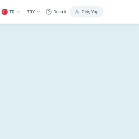
TR
TRY
Destek
Giriş Yap