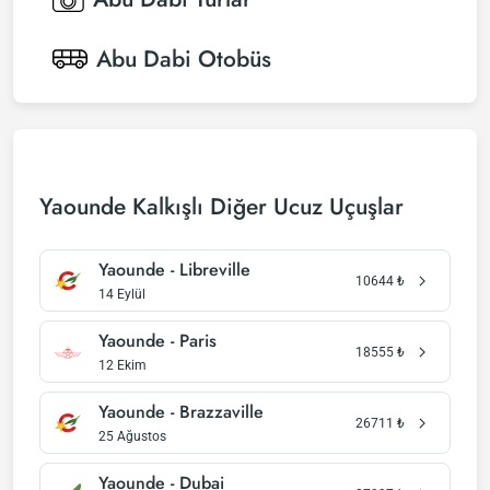
Abu Dabi
Otobüs
Yaounde Kalkışlı Diğer Ucuz Uçuşlar
Yaounde - Libreville
10644
₺
14 Eylül
Yaounde - Paris
18555
₺
12 Ekim
Yaounde - Brazzaville
26711
₺
25 Ağustos
Yaounde - Dubai