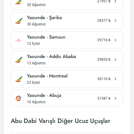
27997
₺
30 Ağustos
Yaounde - Şarika
28377
₺
30 Ağustos
Yaounde - Samsun
29716
₺
12 Eylül
Yaounde - Addis Ababa
29820
₺
12 Ağustos
Yaounde - Montreal
30110
₺
23 Eylül
Yaounde - Abuja
31387
₺
10 Ağustos
Abu Dabi Varışlı Diğer Ucuz Uçuşlar