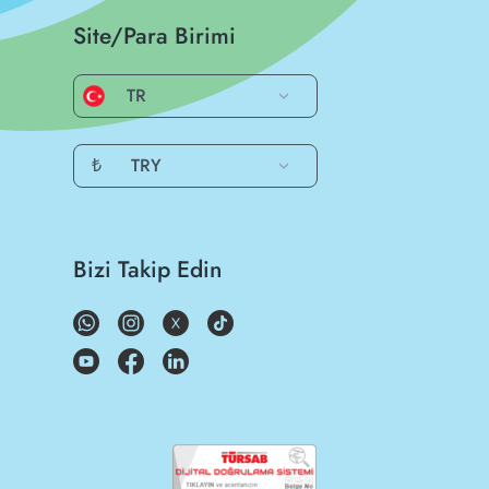
Site/Para Birimi
TR
₺
TRY
Bizi Takip Edin