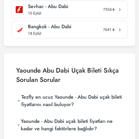
Sevhac - Abu Dabi
7554
₺
10 Eylül
Bangkok - Abu Dabi
7641
₺
18 Eylül
Yaounde Abu Dabi Uçak Bileti Sıkça
Sorulan Sorular
Tezfly en ucuz Yaounde - Abu Dabi uçak bileti
fiyatlarını nasıl buluyor?
Tezfly, en ucuz Yaounde - Abu Dabi uçak bileti
Yaounde - Abu Dabi uçak bileti fiyatları ne
fiyatlarını bulmak için tur operatörleri, büyük
rezervasyon siteleri (konsolidatörler) ve yüzlerce
kadar ve hangi faktörlere bağlıdır?
havayolu sitesini aramaktadır. Tezfly sitesinde
Yaounde - Abu Dabi uçak bileti fiyatları, havayolu