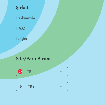
Şirket
Hakkımızda
F.A.Q
İletişim
Site/Para Birimi
TR
₺
TRY