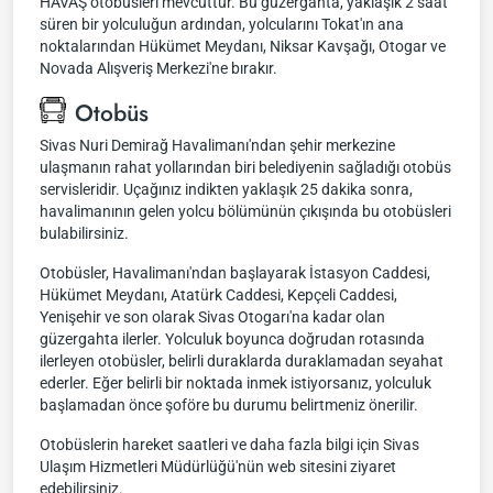
HAVAŞ otobüsleri mevcuttur. Bu güzergahta, yaklaşık 2 saat
süren bir yolculuğun ardından, yolcularını Tokat'ın ana
noktalarından Hükümet Meydanı, Niksar Kavşağı, Otogar ve
Novada Alışveriş Merkezi'ne bırakır.
Otobüs
Sivas Nuri Demirağ Havalimanı'ndan şehir merkezine
ulaşmanın rahat yollarından biri belediyenin sağladığı otobüs
servisleridir. Uçağınız indikten yaklaşık 25 dakika sonra,
havalimanının gelen yolcu bölümünün çıkışında bu otobüsleri
bulabilirsiniz.
Otobüsler, Havalimanı'ndan başlayarak İstasyon Caddesi,
Hükümet Meydanı, Atatürk Caddesi, Kepçeli Caddesi,
Yenişehir ve son olarak Sivas Otogarı'na kadar olan
güzergahta ilerler. Yolculuk boyunca doğrudan rotasında
ilerleyen otobüsler, belirli duraklarda duraklamadan seyahat
ederler. Eğer belirli bir noktada inmek istiyorsanız, yolculuk
başlamadan önce şoföre bu durumu belirtmeniz önerilir.
Otobüslerin hareket saatleri ve daha fazla bilgi için Sivas
Ulaşım Hizmetleri Müdürlüğü'nün web sitesini ziyaret
edebilirsiniz.