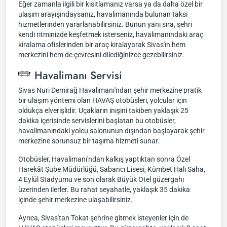
Eğer zamanla ilgili bir kısıtlamanız varsa ya da daha özel bir
ulaşım arayışındaysanız, havalimanında bulunan taksi
hizmetlerinden yararlanabilirsiniz. Bunun yanı sıra, şehri
kendi ritminizde keşfetmek isterseniz, havalimanındaki araç
kiralama ofislerinden bir araç kiralayarak Sivas'ın hem
merkezini hem de çevresini dilediğinizce gezebilirsiniz.
Havalimanı Servisi
Sivas Nuri Demirağ Havalimanı'ndan şehir merkezine pratik
bir ulaşım yöntemi olan HAVAŞ otobüsleri, yolcular için
oldukça elverişlidir. Uçakların inişini takiben yaklaşık 25
dakika içerisinde servislerini başlatan bu otobüsler,
havalimanındaki yolcu salonunun dışından başlayarak şehir
merkezine sorunsuz bir taşıma hizmeti sunar.
Otobüsler, Havalimanı'ndan kalkış yaptıktan sonra Özel
Harekât Şube Müdürlüğü, Sabancı Lisesi, Kümbet Halı Saha,
4 Eylül Stadyumu ve son olarak Büyük Otel güzergahı
üzerinden ilerler. Bu rahat seyahatle, yaklaşık 35 dakika
içinde şehir merkezine ulaşabilirsiniz.
Ayrıca, Sivas'tan Tokat şehrine gitmek isteyenler için de