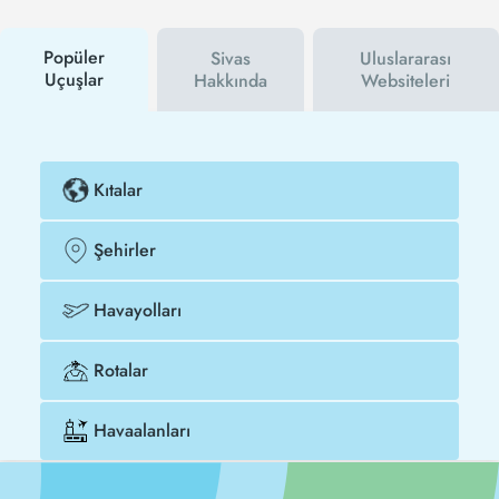
siz haberdar olacaksınız. İndirim kuponu kullanarak
Zürih - Sivas uçak biletinizi çok daha ucuza satın
alabilirsiniz.
Popüler
Sivas
Uluslararası
Uçuşlar
Hakkında
Websiteleri
Kıtalar
Şehirler
Havayolları
Rotalar
Havaalanları