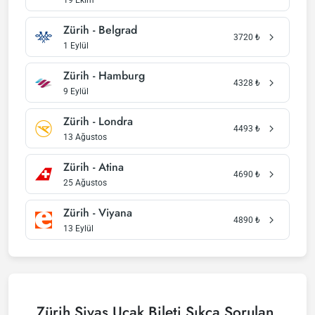
19 Ekim
Zürih - Belgrad
3720
₺
1 Eylül
Zürih - Hamburg
4328
₺
9 Eylül
Zürih - Londra
4493
₺
13 Ağustos
Zürih - Atina
4690
₺
25 Ağustos
Zürih - Viyana
4890
₺
13 Eylül
Zürih Sivas Uçak Bileti Sıkça Sorulan