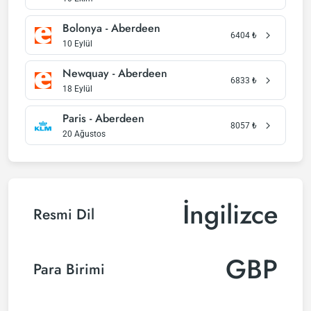
Bolonya - Aberdeen
6404
₺
10 Eylül
Newquay - Aberdeen
6833
₺
18 Eylül
Paris - Aberdeen
8057
₺
20 Ağustos
İngilizce
Resmi Dil
GBP
Para Birimi