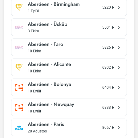
Aberdeen - Birmingham
5220
₺
1 Eylül
Aberdeen - Üsküp
5501
₺
3 Ekim
Aberdeen - Faro
5826
₺
10 Ekim
Aberdeen - Alicante
6302
₺
10 Ekim
Aberdeen - Bolonya
6404
₺
10 Eylül
Aberdeen - Newquay
6833
₺
18 Eylül
Aberdeen - Paris
8057
₺
20 Ağustos