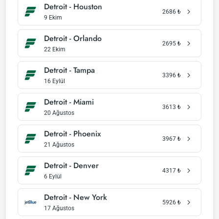
Detroit - Houston
2686
₺
9 Ekim
Detroit - Orlando
2695
₺
22 Ekim
Detroit - Tampa
3396
₺
16 Eylül
Detroit - Miami
3613
₺
20 Ağustos
Detroit - Phoenix
3967
₺
21 Ağustos
Detroit - Denver
4317
₺
6 Eylül
Detroit - New York
5926
₺
17 Ağustos