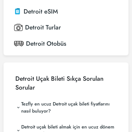
Detroit
eSIM
Detroit
Turlar
Detroit
Otobüs
Detroit Uçak Bileti Sıkça Sorulan
Sorular
Tezfly en ucuz Detroit uçak bileti fiyatlarını
nasıl buluyor?
Tezfly, en ucuz Detroit uçak bileti fiyatlarını bulmak
Detroit uçak bileti almak için en ucuz dönem
için tur operatörleri, büyük rezervasyon siteleri