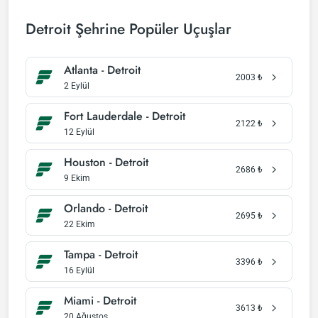
Detroit Şehrine Popüler Uçuşlar
Atlanta - Detroit
2003
₺
2 Eylül
Fort Lauderdale - Detroit
2122
₺
12 Eylül
Houston - Detroit
2686
₺
9 Ekim
Orlando - Detroit
2695
₺
22 Ekim
Tampa - Detroit
3396
₺
16 Eylül
Miami - Detroit
3613
₺
20 Ağustos