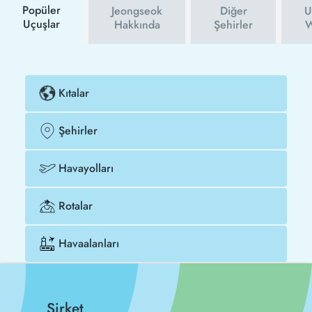
Popüler
Jeongseok
Diğer
U
Uçuşlar
Hakkında
Şehirler
W
Kıtalar
Şehirler
Havayolları
Rotalar
Havaalanları
Şirket