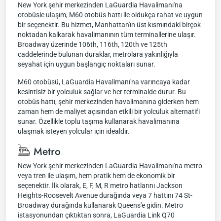
New York şehir merkezinden LaGuardia Havalimanı'na
otobüsle ulaşım, M60 otobüs hattı ile oldukça rahat ve uygun
bir seçenektir. Bu hizmet, Manhattan'ın üst kısmındaki birçok
noktadan kalkarak havalimanının tüm terminallerine ulaşır.
Broadway üzerinde 106th, 116th, 120th ve 125th
caddelerinde bulunan duraklar, metrolara yakınlığıyla
seyahat için uygun başlangıç noktaları sunar.
M60 otobüsü, LaGuardia Havalimanı'na varıncaya kadar
kesintisiz bir yolculuk sağlar ve her terminalde durur. Bu
otobüs hattı, şehir merkezinden havalimanına giderken hem
zaman hem de maliyet açısından etkili bir yolculuk alternatifi
sunar. Özellikle toplu taşıma kullanarak havalimanına
ulaşmak isteyen yolcular için idealdir.
Metro
New York şehir merkezinden LaGuardia Havalimanı'na metro
veya tren ile ulaşım, hem pratik hem de ekonomik bir
seçenektir. İlk olarak, E, F, M, R metro hatlarını Jackson
Heights-Roosevelt Avenue durağında veya 7 hattını 74 St-
Broadway durağında kullanarak Queens'e gidin. Metro
istasyonundan çıktıktan sonra, LaGuardia Link Q70