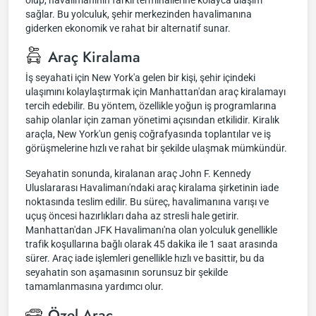
olup, havalimanının farklı terminallerine kolayca ulaşım
sağlar. Bu yolculuk, şehir merkezinden havalimanına
giderken ekonomik ve rahat bir alternatif sunar.
Araç Kiralama
İş seyahati için New York'a gelen bir kişi, şehir içindeki
ulaşımını kolaylaştırmak için Manhattan'dan araç kiralamayı
tercih edebilir. Bu yöntem, özellikle yoğun iş programlarına
sahip olanlar için zaman yönetimi açısından etkilidir. Kiralık
araçla, New York'un geniş coğrafyasında toplantılar ve iş
görüşmelerine hızlı ve rahat bir şekilde ulaşmak mümkündür.
Seyahatin sonunda, kiralanan araç John F. Kennedy
Uluslararası Havalimanı'ndaki araç kiralama şirketinin iade
noktasında teslim edilir. Bu süreç, havalimanına varışı ve
uçuş öncesi hazırlıkları daha az stresli hale getirir.
Manhattan'dan JFK Havalimanı'na olan yolculuk genellikle
trafik koşullarına bağlı olarak 45 dakika ile 1 saat arasında
sürer. Araç iade işlemleri genellikle hızlı ve basittir, bu da
seyahatin son aşamasının sorunsuz bir şekilde
tamamlanmasına yardımcı olur.
Özel Araç