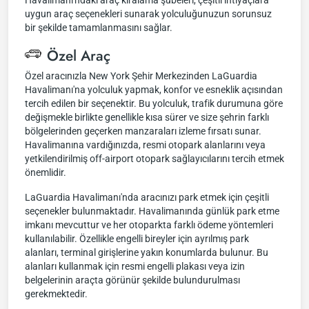
Havalimanı'ndaki araç kiralama şubeleri, çeşitli ihtiyaçlara
uygun araç seçenekleri sunarak yolculuğunuzun sorunsuz
bir şekilde tamamlanmasını sağlar.
Özel Araç
Özel aracınızla New York Şehir Merkezinden LaGuardia
Havalimanı'na yolculuk yapmak, konfor ve esneklik açısından
tercih edilen bir seçenektir. Bu yolculuk, trafik durumuna göre
değişmekle birlikte genellikle kısa sürer ve size şehrin farklı
bölgelerinden geçerken manzaraları izleme fırsatı sunar.
Havalimanına vardığınızda, resmi otopark alanlarını veya
yetkilendirilmiş off-airport otopark sağlayıcılarını tercih etmek
önemlidir.
LaGuardia Havalimanı'nda aracınızı park etmek için çeşitli
seçenekler bulunmaktadır. Havalimanında günlük park etme
imkanı mevcuttur ve her otoparkta farklı ödeme yöntemleri
kullanılabilir. Özellikle engelli bireyler için ayrılmış park
alanları, terminal girişlerine yakın konumlarda bulunur. Bu
alanları kullanmak için resmi engelli plakası veya izin
belgelerinin araçta görünür şekilde bulundurulması
gerekmektedir.