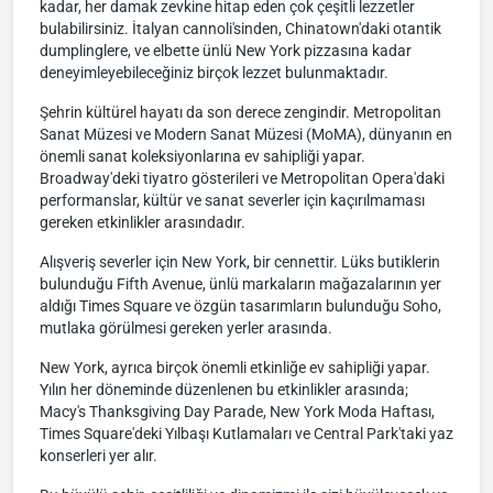
kadar, her damak zevkine hitap eden çok çeşitli lezzetler
bulabilirsiniz. İtalyan cannoli'sinden, Chinatown'daki otantik
dumplinglere, ve elbette ünlü New York pizzasına kadar
deneyimleyebileceğiniz birçok lezzet bulunmaktadır.
Şehrin kültürel hayatı da son derece zengindir. Metropolitan
Sanat Müzesi ve Modern Sanat Müzesi (MoMA), dünyanın en
önemli sanat koleksiyonlarına ev sahipliği yapar.
Broadway'deki tiyatro gösterileri ve Metropolitan Opera'daki
performanslar, kültür ve sanat severler için kaçırılmaması
gereken etkinlikler arasındadır.
Alışveriş severler için New York, bir cennettir. Lüks butiklerin
bulunduğu Fifth Avenue, ünlü markaların mağazalarının yer
aldığı Times Square ve özgün tasarımların bulunduğu Soho,
mutlaka görülmesi gereken yerler arasında.
New York, ayrıca birçok önemli etkinliğe ev sahipliği yapar.
Yılın her döneminde düzenlenen bu etkinlikler arasında;
Macy's Thanksgiving Day Parade, New York Moda Haftası,
Times Square'deki Yılbaşı Kutlamaları ve Central Park'taki yaz
konserleri yer alır.