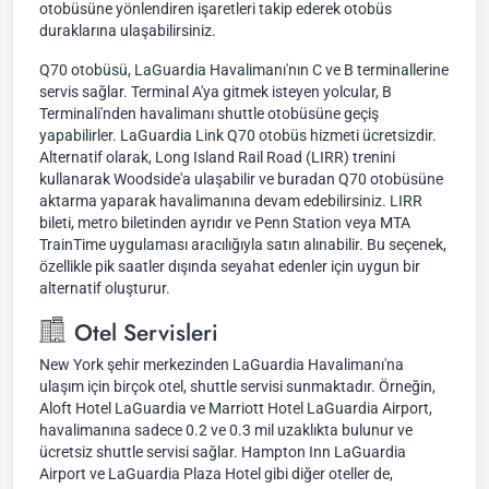
otobüsüne yönlendiren işaretleri takip ederek otobüs
duraklarına ulaşabilirsiniz.
Q70 otobüsü, LaGuardia Havalimanı'nın C ve B terminallerine
servis sağlar. Terminal A'ya gitmek isteyen yolcular, B
Terminali'nden havalimanı shuttle otobüsüne geçiş
yapabilirler. LaGuardia Link Q70 otobüs hizmeti ücretsizdir.
Alternatif olarak, Long Island Rail Road (LIRR) trenini
kullanarak Woodside'a ulaşabilir ve buradan Q70 otobüsüne
aktarma yaparak havalimanına devam edebilirsiniz. LIRR
bileti, metro biletinden ayrıdır ve Penn Station veya MTA
TrainTime uygulaması aracılığıyla satın alınabilir. Bu seçenek,
özellikle pik saatler dışında seyahat edenler için uygun bir
alternatif oluşturur.
Otel Servisleri
New York şehir merkezinden LaGuardia Havalimanı'na
ulaşım için birçok otel, shuttle servisi sunmaktadır. Örneğin,
Aloft Hotel LaGuardia ve Marriott Hotel LaGuardia Airport,
havalimanına sadece 0.2 ve 0.3 mil uzaklıkta bulunur ve
ücretsiz shuttle servisi sağlar. Hampton Inn LaGuardia
Airport ve LaGuardia Plaza Hotel gibi diğer oteller de,