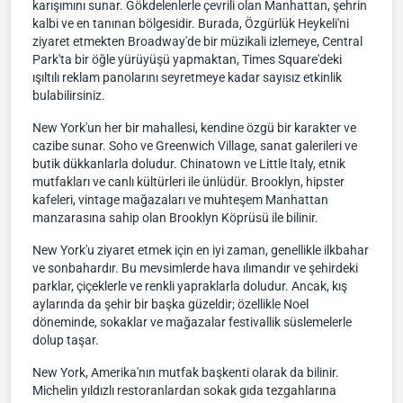
karışımını sunar. Gökdelenlerle çevrili olan Manhattan, şehrin
kalbi ve en tanınan bölgesidir. Burada, Özgürlük Heykeli'ni
ziyaret etmekten Broadway'de bir müzikali izlemeye, Central
Park'ta bir öğle yürüyüşü yapmaktan, Times Square'deki
ışıltılı reklam panolarını seyretmeye kadar sayısız etkinlik
bulabilirsiniz.
New York'un her bir mahallesi, kendine özgü bir karakter ve
cazibe sunar. Soho ve Greenwich Village, sanat galerileri ve
butik dükkanlarla doludur. Chinatown ve Little Italy, etnik
mutfakları ve canlı kültürleri ile ünlüdür. Brooklyn, hipster
kafeleri, vintage mağazaları ve muhteşem Manhattan
manzarasına sahip olan Brooklyn Köprüsü ile bilinir.
New York'u ziyaret etmek için en iyi zaman, genellikle ilkbahar
ve sonbahardır. Bu mevsimlerde hava ılımandır ve şehirdeki
parklar, çiçeklerle ve renkli yapraklarla doludur. Ancak, kış
aylarında da şehir bir başka güzeldir; özellikle Noel
döneminde, sokaklar ve mağazalar festivallik süslemelerle
dolup taşar.
New York, Amerika'nın mutfak başkenti olarak da bilinir.
Michelin yıldızlı restoranlardan sokak gıda tezgahlarına