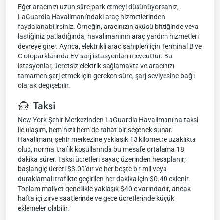
Eğer aracınızı uzun süre park etmeyi düşünüyorsanız,
LaGuardia Havalimanı'ndaki araç hizmetlerinden
faydalanabilirsiniz. Örneğin, aracınızın aküsü bittiğinde veya
lastiğiniz patladığında, havalimanının araç yardım hizmetleri
devreye girer. Ayrıca, elektrikli araç sahipleri için Terminal B ve
C otoparklarında EV şarj istasyonları mevcuttur. Bu
istasyonlar, ücretsiz elektrik sağlamakta ve aracınızı
tamamen şarj etmek için gereken süre, şarj seviyesine bağlı
olarak değişebilir.
Taksi
New York Şehir Merkezinden LaGuardia Havalimanı'na taksi
ile ulaşım, hem hızlı hem de rahat bir seçenek sunar.
Havalimanı, şehir merkezine yaklaşık 13 kilometre uzaklıkta
olup, normal trafik koşullarında bu mesafe ortalama 18
dakika sürer. Taksi ücretleri sayaç üzerinden hesaplanır;
başlangıç ücreti $3.00'dır ve her beşte bir mil veya
duraklamalı trafikte geçirilen her dakika için $0.40 eklenir.
Toplam maliyet genellikle yaklaşık $40 civarındadır, ancak
hafta içi zirve saatlerinde ve gece ücretlerinde küçük
eklemeler olabilir.