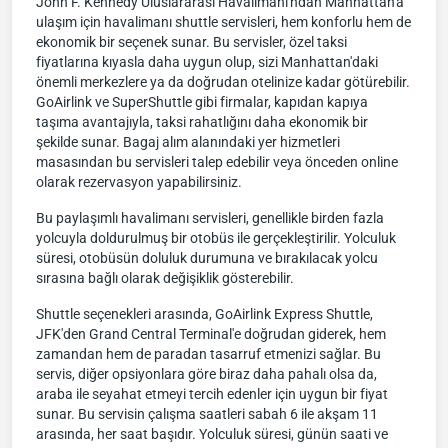
John F. Kennedy Uluslararası Havalimanı'ndan Manhattan'a
ulaşım için havalimanı shuttle servisleri, hem konforlu hem de
ekonomik bir seçenek sunar. Bu servisler, özel taksi
fiyatlarına kıyasla daha uygun olup, sizi Manhattan'daki
önemli merkezlere ya da doğrudan otelinize kadar götürebilir.
GoAirlink ve SuperShuttle gibi firmalar, kapıdan kapıya
taşıma avantajıyla, taksi rahatlığını daha ekonomik bir
şekilde sunar. Bagaj alım alanındaki yer hizmetleri
masasından bu servisleri talep edebilir veya önceden online
olarak rezervasyon yapabilirsiniz.
Bu paylaşımlı havalimanı servisleri, genellikle birden fazla
yolcuyla doldurulmuş bir otobüs ile gerçekleştirilir. Yolculuk
süresi, otobüsün doluluk durumuna ve bırakılacak yolcu
sırasına bağlı olarak değişiklik gösterebilir.
Shuttle seçenekleri arasında, GoAirlink Express Shuttle,
JFK'den Grand Central Terminal'e doğrudan giderek, hem
zamandan hem de paradan tasarruf etmenizi sağlar. Bu
servis, diğer opsiyonlara göre biraz daha pahalı olsa da,
araba ile seyahat etmeyi tercih edenler için uygun bir fiyat
sunar. Bu servisin çalışma saatleri sabah 6 ile akşam 11
arasında, her saat başıdır. Yolculuk süresi, günün saati ve