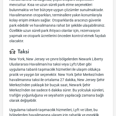
mevcuttur. Kısa ve uzun süreli park etme seçenekleri
bulunmakta ve her bütçeye uygun çözümler sunulmaktadır.
Havalimanının otoparkları, terminallere yakın konumlarıyla
kolay erişim imkanı sağlar. Otoparklarda aracınızı güvenle
park edebilir ve havalimanına rahat bir şekilde ulaşabilirsiniz.
Özellikle uzun süreli park ihtiyacı olanlar için, rezervasyon
yapmak ve otopark ücretlerini önceden kontrol etmek faydalı
olacaktır.
Taksi
New York, New Jersey ve çevre bölgelerden Newark Liberty
Uluslararası Havalimanı'na taksi veya Lyft/Uber gibi
uygulama tabanlı taşımacılık hizmetleri ile ulaşım oldukça
pratik ve yaygın bir seçenektir. New York Şehir Merkezi'nden
havalimanına taksi ile ortalama 27 dakika, New Jersey Şehir
Merkezi'nden yaklaşık bir buçuk saat, Newark Şehir
Merkezi'nden ise sadece 6 dakika sürer. Bu yolculuk süreleri,
trafiğin yoğunluğuna ve seyahatin yapılacağı zamana bağlı
olarak değişebilir.
Uygulama tabanlı taşımacılık hizmetleri, Lyft ve Uber, bu
bölgelerden havalimanına ulaşım için rahatlık ve esneklik