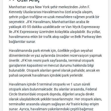
Manhattan veya New York şehir merkezinden John F.
Kennedy Uluslararası Havalimanı'na özel araçla ulaşım,
şehrin yoğun trafiğine ve uzak mesafelere rağmen pratik bir
seçenektir. JFK Havalimanı, Manhattan'dan araba ile
yaklaşık 45-55 dakika uzaklıktadır ve Van Wyck Expressway
ile JFK Expressway üzerinden kolaylıkla ulaşılabilir. Bu yollar,
havalimanına etkin bir trafik akışı sağlar ve Belk Parkway'den
bağlantılar sunar.
Havalimanında park etmek için, özellikle yoğun seyahat
dönemlerinde ve yaz aylarında önceden rezervasyon yapmak
önerilir. JFK'nin resmi park sayfasında, terminal otopark
garajlarının kapasitesi ve mevcut durumu hakkında bilgi
bulunabilir. Otopark alanları genel olarak pahalıdır, ancak en
pahalı seçenek havalimanı içindeki park yerleridir.
Havalimanı içinde 5 terminal otoparkı ve 1 uzun süreli
otopark alanı bulunmaktadır. Bu alanlar arasında, Federal
Circle Station'daki otopark dışında, diğerleri araçla direkt
olarak ulaşılabilecek şekilde tasarlanmıştır. Her otopark alanı,
terminaller arasında ulaşım sağlayan AirTrain'e kolay erişim
sunar. Ayrıca, havalimanı yakınlarındaki çeşitli bağımsız