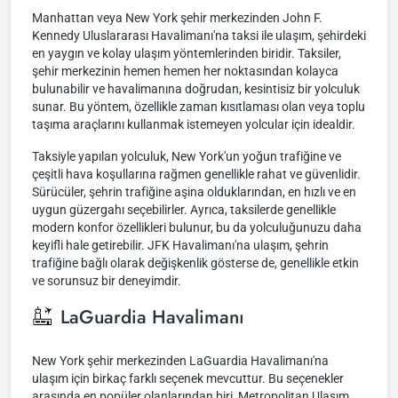
Manhattan veya New York şehir merkezinden John F.
Kennedy Uluslararası Havalimanı'na taksi ile ulaşım, şehirdeki
en yaygın ve kolay ulaşım yöntemlerinden biridir. Taksiler,
şehir merkezinin hemen hemen her noktasından kolayca
bulunabilir ve havalimanına doğrudan, kesintisiz bir yolculuk
sunar. Bu yöntem, özellikle zaman kısıtlaması olan veya toplu
taşıma araçlarını kullanmak istemeyen yolcular için idealdir.
Taksiyle yapılan yolculuk, New York'un yoğun trafiğine ve
çeşitli hava koşullarına rağmen genellikle rahat ve güvenlidir.
Sürücüler, şehrin trafiğine aşina olduklarından, en hızlı ve en
uygun güzergahı seçebilirler. Ayrıca, taksilerde genellikle
modern konfor özellikleri bulunur, bu da yolculuğunuzu daha
keyifli hale getirebilir. JFK Havalimanı'na ulaşım, şehrin
trafiğine bağlı olarak değişkenlik gösterse de, genellikle etkin
ve sorunsuz bir deneyimdir.
LaGuardia Havalimanı
New York şehir merkezinden LaGuardia Havalimanı'na
ulaşım için birkaç farklı seçenek mevcuttur. Bu seçenekler
arasında en popüler olanlarından biri, Metropolitan Ulaşım