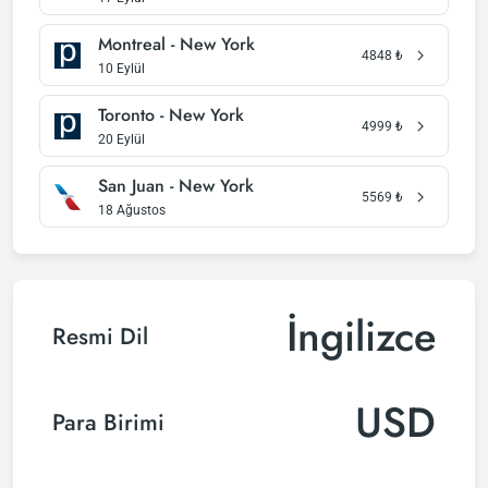
Montreal - New York
4848
₺
10 Eylül
Toronto - New York
4999
₺
20 Eylül
San Juan - New York
5569
₺
18 Ağustos
İngilizce
Resmi Dil
USD
Para Birimi