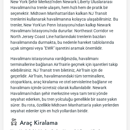
New York Şehir Merkezi'nden Newark Liberty Uluslararası
Havalimanı'na trenle ulaşım, hem hızlı hem de pratik bir
seçenektir. Midtown Manhattan'dan kalkan NJ Transit
trenlerini kullanarak havalimanına kolayca ulaşabilirsiniz. Bu
trenler, New York'un Penn İstasyonu'ndan kalkıp Newark
Havalimanı İstasyonu'nda dururlar. Northeast Corridor ve
North Jersey Coast Line hatlarındaki trenlerin bazıları
havalimanında durmakta, bu nedenle hareket tablolarında
uçak simgesi veya "EWR" işaretini aramak önemlidir.
Havalimanı istasyonuna vardığınızda, havalimanı
terminallerine bağlanan AirTrain'e geçmek için işaretleri takip
edebilirsiniz. NJ Transit tren biletiniz, AirTrain için de
geçerlidir. AirTrain, havalimanındaki tüm terminallere,
otoparklara, araç kiralama ve otel servislerine bağlanır ve
havalimanı içinde ücretsiz olarak kullanılabilir. Newark
Havalimanı'ndan şehir merkezine veya tam tersi yönde
seyahat ederken, bu tren yolculuğu genellikle bir saate yakın
sürer. Bu rota, özellikle Midtown Manhattan'a yakın yerlerden
seyahat edenler için en hızlı yollardan biridir.
Araç Kiralama