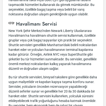
havalimanına taksi veya Uber/Lyft gibi uygulama tabanlı
taşımacılık hizmetleri kullanarak da gitmek mümkündür. Bu
seçenekler, özellikle bagaj taşıma veya belirli bir varış
noktasına doğrudan ulaşım gerektiğinde uygun olabilir.
Havalimanı Servisi
New York Şehir Merkezi'nden Newark Liberty Uluslararası
Havalimanı'na havalimanı shuttle servisi kullanmak, özellikle
gruplar veya çok bagaj taşıyanlar için pratik bir seçenektir.
Shuttle servisleri genellikle Manhattan'daki belirli noktalardan
hareket eder ve yolcuları havalimanının terminal kapılarına
kadar götürür. Örneğin, Airlink NYC veya SuperShuttle gibi
şirketler bu tür hizmetleri sunmaktadır. Bu servisler, genellikle
önemli merkezi noktalardan kalkış yaparak havalimanına
düzenli ve doğrudan ulaşım sağlar.
Bu tür shuttle servisleri, bireysel taksilere göre genellikle daha
uygun maliyetlidir ve kapıdan kapıya taşıma konforu sunar.
Servisler, yolcuların önceden rezervasyon yapabileceği
düzenli seferler sunar ve genellikle her 20 ila 30 dakikada bir
hareket eder. Shuttle servisini kullanırken, yolculuk süresini
etkileyebilecek trafik yoğunluğunu hesaba katmak önemlidir.
Bu servisler, hem ekonomik hem de rahat bir ulaşım