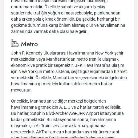
havalimanına ulaşım süresinin değişken olabileceği
unutulmamalıdır. Özellikle sabah ve akşam iş çıkış
saatlerinde trafiğin yoğun olması sebebiyle, planlanandan
daha erken yola çıkmak önemlidir. Bu şekilde, herhangi bir
gecikme durumuna karşı önlem alınmış olur ve havalimanına
zamanında varmak daha olası hale gelir.
Metro
John F. Kennedy Uluslararası Havalimanı'na New York şehir
merkezinden veya Manhattan'dan metro tren ile ulaşmak,
ekonomik ve pratik bir seçenektir. JFK Havalimanı'na ulaşım
için New York'un metro sistemi, çeşitli güzergahlardan hizmet
vermektedir. Özellikle, Manhattan ve çevresindeki bölgelerden
havalimanına gitmek için kullanılabilecek metro hatları
mevcuttur.
Öncelikle, Manhattan ve diğer merkezi bölgelerden
havalimanına gitmek için A, E, J ve Z hatları tercih edilebilir.
Bu hatlar, Sutphin Blvd-Archer Ave-JFK Airport istasyonuna
kadar gitmektedir. Bu istasyondan sonra, havalimanına
ulaşmak için AirTrain servisine aktarma yapmanız
gerekecektir. AirTrain, metro hattından ayrı bir ücrete tabi