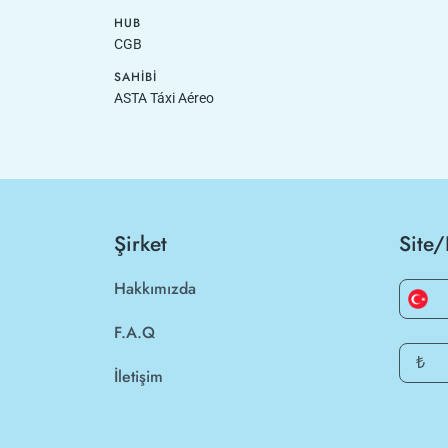
HUB
CGB
SAHIBI
ASTA Táxi Aéreo
Şirket
Site/
Hakkımızda
F.A.Q
₺
İletişim