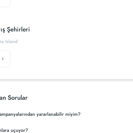
ş Şehirleri
ra Island
an Sorular
kampanyalarından yararlanabilir miyim?
nlara uçuyor?