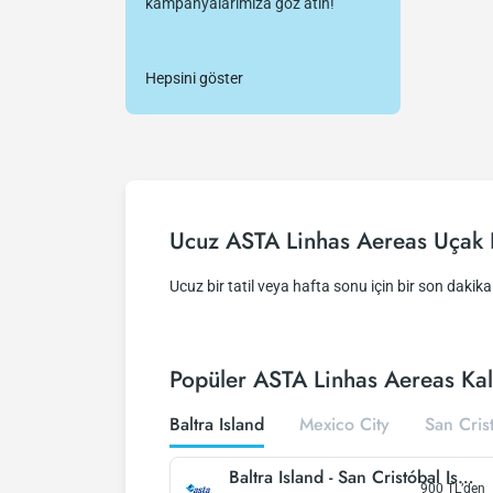
kampanyalarımıza göz atın!
Hepsini göster
Ucuz ASTA Linhas Aereas Uçak B
Ucuz bir tatil veya hafta sonu için bir son dakika 
Popüler ASTA Linhas Aereas Kalk
Baltra Island
Mexico City
San Cris
Baltra Island
-
San Cristóbal Island
900
TL’den