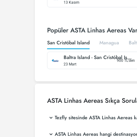
13 Kasım
Popüler ASTA Linhas Aereas Varı
San Cristóbal Island
Managua
Balt
Baltra Island
-
San Cristóbal Island
900
TL’den
23 Mart
ASTA Linhas Aereas
Sıkça Sorul
Tezfly sitesinde ASTA Linhas Aereas 
ASTA Linhas Aereas hangi destinasyo