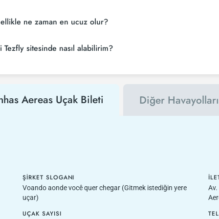
nellikle ne zaman en ucuz olur?
Tezfly sitesinde nasıl alabilirim?
nhas Aereas Uçak Bileti
Diğer Havayolları
ŞIRKET SLOGANI
İLE
Voando aonde você quer chegar (Gitmek istediğin yere
Av.
uçar)
Aer
UÇAK SAYISI
TE