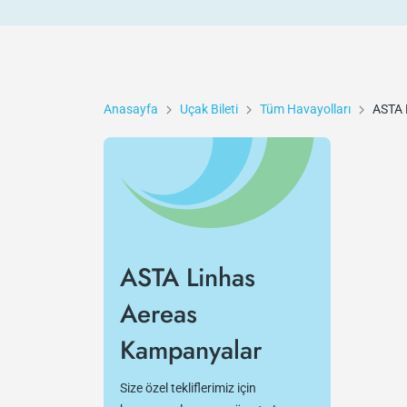
Anasayfa
Uçak Bileti
Tüm Havayolları
ASTA 
ASTA Linhas
Aereas
Kampanyalar
Size özel tekliflerimiz için