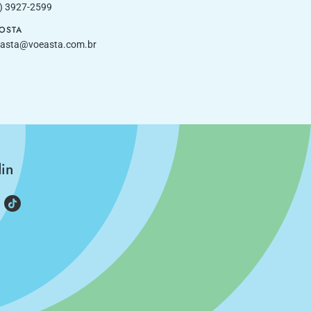
) 3927-2599
POSTA
asta@voeasta.com.br
din