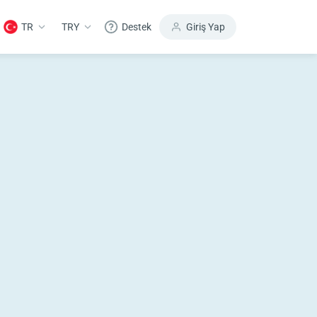
TR
TRY
Destek
Giriş Yap