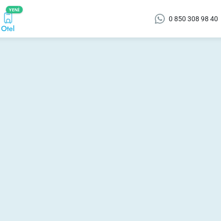
YENI
0 850 308 98 40
Otel