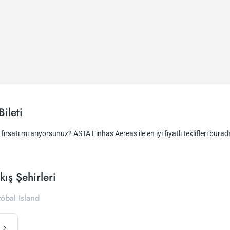
ileti
fırsatı mı arıyorsunuz? ASTA Linhas Aereas ile en iyi fiyatlı teklifleri burada
ış Şehirleri
tóbal Island