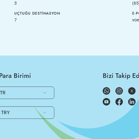
3
(65
UÇTUĞU DESTINASYON
E-
7
voe
Para Birimi
Bizi Takip E
TR
TRY