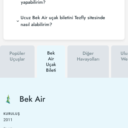
yapabilirim?
Ucuz Bek Air uçak biletini Tezfly sitesinde
nasıl alabilirim?
Bek
Popüler
Diğer
Ulu
Air
Uçuşlar
Havayolları
Web
Uçak
Bileti
Bek Air
KURULUŞ
2011