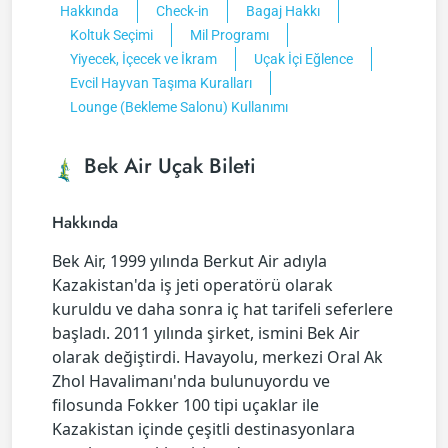
Hakkında
Check-in
Bagaj Hakkı
Koltuk Seçimi
Mil Programı
Yiyecek, İçecek ve İkram
Uçak İçi Eğlence
Evcil Hayvan Taşıma Kuralları
Lounge (Bekleme Salonu) Kullanımı
Bek Air Uçak Bileti
Hakkında
Bek Air, 1999 yılında Berkut Air adıyla
Kazakistan'da iş jeti operatörü olarak
kuruldu ve daha sonra iç hat tarifeli seferlere
başladı. 2011 yılında şirket, ismini Bek Air
olarak değiştirdi. Havayolu, merkezi Oral Ak
Zhol Havalimanı'nda bulunuyordu ve
filosunda Fokker 100 tipi uçaklar ile
Kazakistan içinde çeşitli destinasyonlara