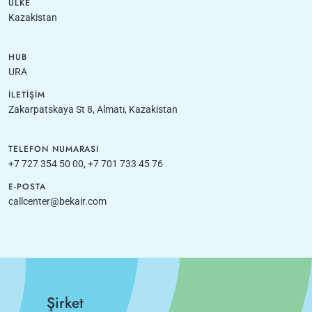
ÜLKE
Kazakistan
HUB
URA
İLETIŞIM
Zakarpatskaya St 8, Almatı, Kazakistan
TELEFON NUMARASI
+7 727 354 50 00, +7 701 733 45 76
E-POSTA
callcenter@bekair.com
Şirket