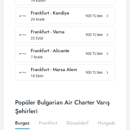
16 Kasım
Frankfurt
-
Kandiye
900
TL’den
29 Aralık
Frankfurt
-
Varna
900
TL’den
22 Eylül
Frankfurt
-
Alicante
900
TL’den
7 Aralık
Frankfurt
-
Marsa Alem
900
TL’den
18 Ekim
Popüler Bulgarian Air Charter Varış
Şehirleri
Burgaz
Frankfurt
Düsseldorf
Hurgada
Er