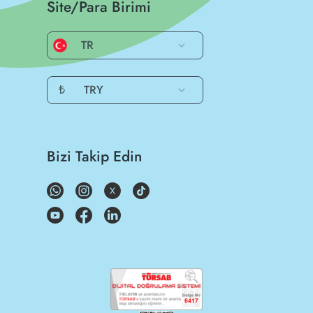
Site/Para Birimi
TR
₺
TRY
Bizi Takip Edin