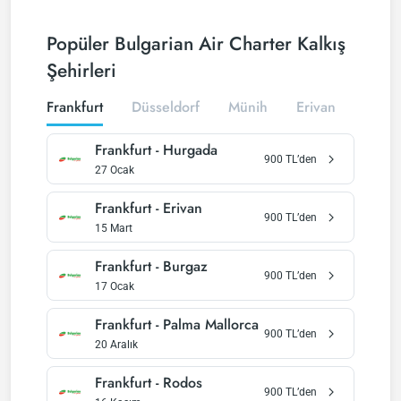
Popüler Bulgarian Air Charter Kalkış
Şehirleri
Frankfurt
Düsseldorf
Münih
Erivan
Viyan
Frankfurt
-
Hurgada
900
TL’den
27 Ocak
Frankfurt
-
Erivan
900
TL’den
15 Mart
Frankfurt
-
Burgaz
900
TL’den
17 Ocak
Frankfurt
-
Palma Mallorca
900
TL’den
20 Aralık
Frankfurt
-
Rodos
900
TL’den