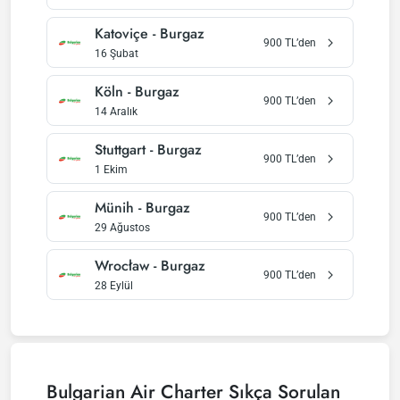
Katoviçe
-
Burgaz
900
TL’den
16 Şubat
Köln
-
Burgaz
900
TL’den
14 Aralık
Stuttgart
-
Burgaz
900
TL’den
1 Ekim
Münih
-
Burgaz
900
TL’den
29 Ağustos
Wrocław
-
Burgaz
900
TL’den
28 Eylül
Bulgarian Air Charter
Sıkça Sorulan