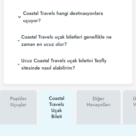
Coastal Travels hangi destinasyonlara
uçuyor?
Coastal Travels uçak biletleri genellikle ne
zaman en ucuz olur?
Ucuz Coastal Travels uçak biletini Tezfly
sitesinde nasıl alabilirim?
Coastal
Popüler
Diğer
U
Travels
Uçuşlar
Havayolları
W
Uçak
Bileti