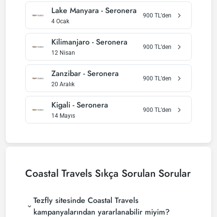
Lake Manyara
-
Seronera
900
TL’den
4 Ocak
Kilimanjaro
-
Seronera
900
TL’den
12 Nisan
Zanzibar
-
Seronera
900
TL’den
20 Aralık
Kigali
-
Seronera
900
TL’den
14 Mayıs
Coastal Travels
Sıkça Sorulan Sorular
Tezfly sitesinde Coastal Travels
kampanyalarından yararlanabilir miyim?