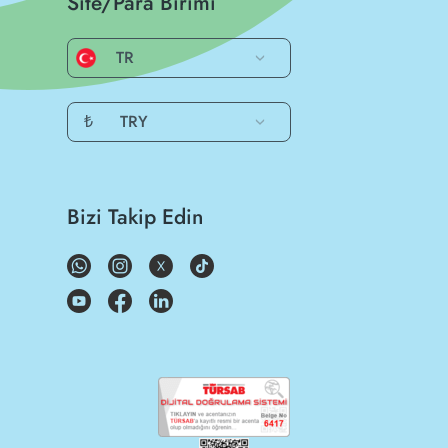
Site/Para Birimi
TR
₺
TRY
Bizi Takip Edin