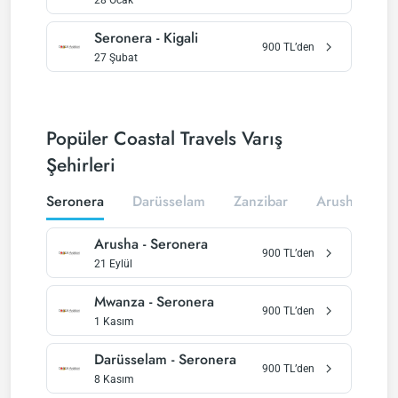
28 Ocak
Seronera
-
Kigali
900
TL’den
27 Şubat
Popüler Coastal Travels Varış
Şehirleri
Seronera
Darüsselam
Zanzibar
Arusha
K
Arusha
-
Seronera
900
TL’den
21 Eylül
Mwanza
-
Seronera
900
TL’den
1 Kasım
Darüsselam
-
Seronera
900
TL’den
8 Kasım