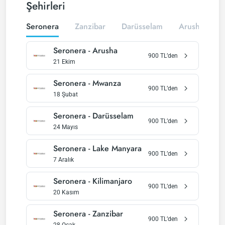
Şehirleri
Seronera
Zanzibar
Darüsselam
Arusha
K
Seronera
-
Arusha
900
TL’den
21 Ekim
Seronera
-
Mwanza
900
TL’den
18 Şubat
Seronera
-
Darüsselam
900
TL’den
24 Mayıs
Seronera
-
Lake Manyara
900
TL’den
7 Aralık
Seronera
-
Kilimanjaro
900
TL’den
20 Kasım
Seronera
-
Zanzibar
900
TL’den